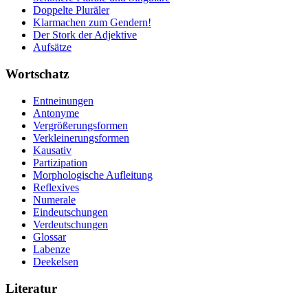
Doppelte Pluräler
Klarmachen zum Gendern!
Der Stork der Adjektive
Aufsätze
Wortschatz
Entneinungen
Antonyme
Vergrößerungsformen
Verkleinerungsformen
Kausativ
Partizipation
Morphologische Aufleitung
Reflexives
Numerale
Eindeutschungen
Verdeutschungen
Glossar
Labenze
Deekelsen
Literatur