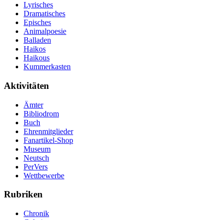
Lyrisches
Dramatisches
Episches
Animalpoesie
Balladen
Haikos
Haikous
Kummerkasten
Aktivitäten
Ämter
Bibliodrom
Buch
Ehrenmitglieder
Fanartikel-Shop
Museum
Neutsch
PerVers
Wettbewerbe
Rubriken
Chronik