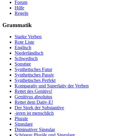
Forum
Hilfe
Regeln
Grammatik
Starke Verben
Rote Liste
Englisch
Niederländisch
Schwedisch
Sonstige
Synthetisches Futur
Synthetisches Passiv
Synthetisches Perfekt
Komparativ und Superlativ der Verben
Rettet des Genitivs!
Genitivus absolutus
Rettet dem Dativ-E!
Der Stork der Substantive
-ieren ist menschlich
Plurale
Singulare
Diminutiver Singular
Schönere Pluräle und Singulare