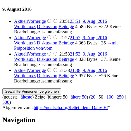
9. August 2016
Aktuell
Vorherige
23:51
23:51, 9. Aug. 2016
Wortklaux3
Diskussion
Beiträge
4.585 Bytes
+222
Keine
Bearbeitungszusammenfassung
Aktuell
Vorherige
21:57
21:57, 9. Aug. 2016
Wortklaux3
Diskussion
Beiträge
4.363 Bytes
+35
→
mit
Präposition von/vom
Aktuell
Vorherige
21:53
21:53, 9. Aug. 2016
Wortklaux3
Diskussion
Beiträge
4.328 Bytes
+371
Keine
Bearbeitungszusammenfassung
Aktuell
Vorherige
21:38
21:38, 9. Aug. 2016
Wortklaux3
Diskussion
Beiträge
3.957 Bytes
+56
Keine
Bearbeitungszusammenfassung
(
neueste
|
älteste
) Zeige (
jüngere 50
|
ältere 50
) (
20
|
50
|
100
|
250
|
500
)
Abgerufen von „
https://neutsch.org/Rettet_dem_Dativ-E!
“
Navigation