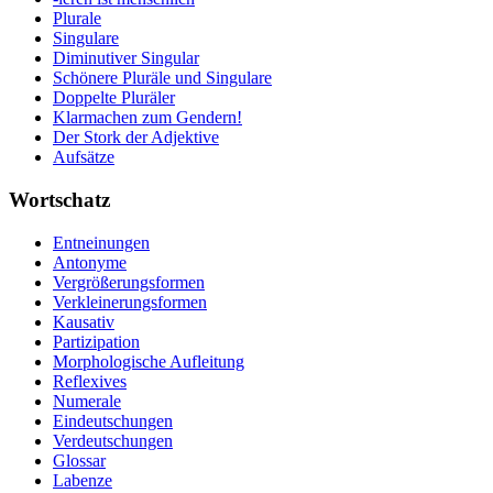
Plurale
Singulare
Diminutiver Singular
Schönere Pluräle und Singulare
Doppelte Pluräler
Klarmachen zum Gendern!
Der Stork der Adjektive
Aufsätze
Wortschatz
Entneinungen
Antonyme
Vergrößerungsformen
Verkleinerungsformen
Kausativ
Partizipation
Morphologische Aufleitung
Reflexives
Numerale
Eindeutschungen
Verdeutschungen
Glossar
Labenze