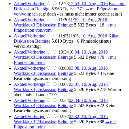
Aktuell
Vorherige
12:53
12:53, 10. Aug. 2016
Katakura
Diskussion
Beiträge
5.963 Bytes
+371
→
mit Präposition
von/vom
:
ich sag' doch - es muss nicht immer goethe sein ;)
Aktuell
Vorherige
11:30
11:30, 10. Aug. 2016
Wortklaux3
Diskussion
Beiträge
5.592 Bytes
−18
→
mit
Präposition von/vom
Aktuell
Vorherige
11:05
11:05, 10. Aug. 2016
Kilian
Diskussion
Beiträge
5.610 Bytes
+8
Phraseologismus
vervollständigt
Aktuell
Vorherige
10:34
10:34, 10. Aug. 2016
Wortklaux3
Diskussion
Beiträge
5.602 Bytes
+79
→
mit
Präposition in/im
Aktuell
Vorherige
03:08
03:08, 10. Aug. 2016
Wortklaux3
Diskussion
Beiträge
5.523 Bytes
+3
Keine
Bearbeitungszusammenfassung
Aktuell
Vorherige
03:07
03:07, 10. Aug. 2016
Wortklaux3
Diskussion
Beiträge
5.520 Bytes
+278
Warum
aber "außer Landes"???
Aktuell
Vorherige
02:34
02:34, 10. Aug. 2016
Wortklaux3
Diskussion
Beiträge
5.242 Bytes
+22
Keine
Bearbeitungszusammenfassung
Aktuell
Vorherige
02:32
02:32, 10. Aug. 2016
Wortklaux3
Diskussion
Beiträge
5.220 Bytes
+88
→
mit
Präposition in/im