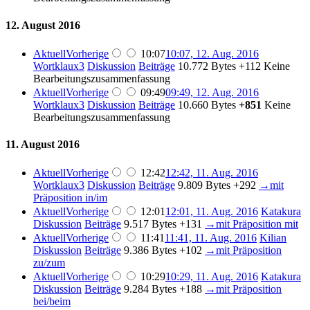
12. August 2016
Aktuell
Vorherige
10:07
10:07, 12. Aug. 2016
Wortklaux3
Diskussion
Beiträge
10.772 Bytes
+112
Keine
Bearbeitungszusammenfassung
Aktuell
Vorherige
09:49
09:49, 12. Aug. 2016
Wortklaux3
Diskussion
Beiträge
10.660 Bytes
+851
Keine
Bearbeitungszusammenfassung
11. August 2016
Aktuell
Vorherige
12:42
12:42, 11. Aug. 2016
Wortklaux3
Diskussion
Beiträge
9.809 Bytes
+292
→
mit
Präposition in/im
Aktuell
Vorherige
12:01
12:01, 11. Aug. 2016
Katakura
Diskussion
Beiträge
9.517 Bytes
+131
→
mit Präposition mit
Aktuell
Vorherige
11:41
11:41, 11. Aug. 2016
Kilian
Diskussion
Beiträge
9.386 Bytes
+102
→
mit Präposition
zu/zum
Aktuell
Vorherige
10:29
10:29, 11. Aug. 2016
Katakura
Diskussion
Beiträge
9.284 Bytes
+188
→
mit Präposition
bei/beim