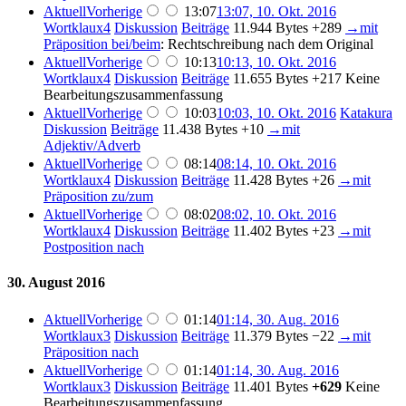
Aktuell
Vorherige
13:07
13:07, 10. Okt. 2016
Wortklaux4
Diskussion
Beiträge
11.944 Bytes
+289
→
mit
Präposition bei/beim
:
Rechtschreibung nach dem Original
Aktuell
Vorherige
10:13
10:13, 10. Okt. 2016
Wortklaux4
Diskussion
Beiträge
11.655 Bytes
+217
Keine
Bearbeitungszusammenfassung
Aktuell
Vorherige
10:03
10:03, 10. Okt. 2016
Katakura
Diskussion
Beiträge
11.438 Bytes
+10
→
mit
Adjektiv/Adverb
Aktuell
Vorherige
08:14
08:14, 10. Okt. 2016
Wortklaux4
Diskussion
Beiträge
11.428 Bytes
+26
→
mit
Präposition zu/zum
Aktuell
Vorherige
08:02
08:02, 10. Okt. 2016
Wortklaux4
Diskussion
Beiträge
11.402 Bytes
+23
→
mit
Postposition nach
30. August 2016
Aktuell
Vorherige
01:14
01:14, 30. Aug. 2016
Wortklaux3
Diskussion
Beiträge
11.379 Bytes
−22
→
mit
Präposition nach
Aktuell
Vorherige
01:14
01:14, 30. Aug. 2016
Wortklaux3
Diskussion
Beiträge
11.401 Bytes
+629
Keine
Bearbeitungszusammenfassung