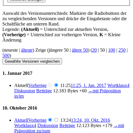
Auswahl des Versionsunterschieds: Markiere die Radiobuttons der
zu vergleichenden Versionen und drücke die Eingabetaste oder die
Schaltfläche am unteren Rand.
Legende:
(Aktuell)
= Unterschied zur aktuellen Version,
(Vorherige)
= Unterschied zur vorherigen Version,
K
= Kleine
Änderung
(
neueste
|
älteste
) Zeige (
jüngere 50
|
ältere 50
) (
20
|
50
|
100
|
250
|
500
)
1. Januar 2017
Aktuell
Vorherige
11:25
11:25, 1. Jan. 2017
Wortklaux4
Diskussion
Beiträge
12.183 Bytes
+60
→
mit Präposition
in/im
10. Oktober 2016
Aktuell
Vorherige
13:24
13:24, 10. Okt. 2016
Wortklaux4
Diskussion
Beiträge
12.123 Bytes
+179
→
mit
Präposition zu/zum