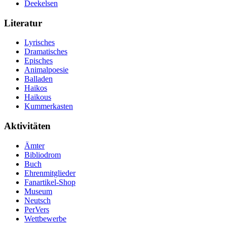
Deekelsen
Literatur
Lyrisches
Dramatisches
Episches
Animalpoesie
Balladen
Haikos
Haikous
Kummerkasten
Aktivitäten
Ämter
Bibliodrom
Buch
Ehrenmitglieder
Fanartikel-Shop
Museum
Neutsch
PerVers
Wettbewerbe