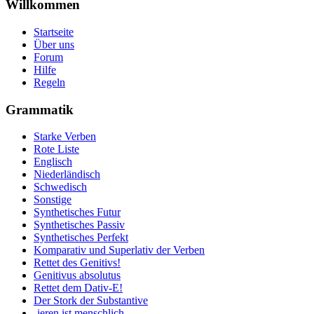
Willkommen
Startseite
Über uns
Forum
Hilfe
Regeln
Grammatik
Starke Verben
Rote Liste
Englisch
Niederländisch
Schwedisch
Sonstige
Synthetisches Futur
Synthetisches Passiv
Synthetisches Perfekt
Komparativ und Superlativ der Verben
Rettet des Genitivs!
Genitivus absolutus
Rettet dem Dativ-E!
Der Stork der Substantive
-ieren ist menschlich