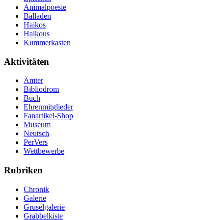
Animalpoesie
Balladen
Haikos
Haikous
Kummerkasten
Aktivitäten
Ämter
Bibliodrom
Buch
Ehrenmitglieder
Fanartikel-Shop
Museum
Neutsch
PerVers
Wettbewerbe
Rubriken
Chronik
Galerie
Gruselgalerie
Grabbelkiste