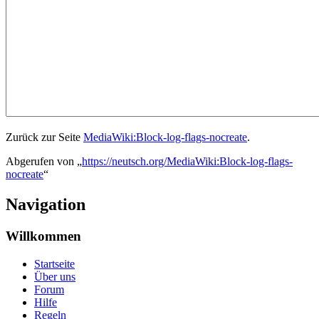
Zurück zur Seite
MediaWiki:Block-log-flags-nocreate
.
Abgerufen von „
https://neutsch.org/MediaWiki:Block-log-flags-
nocreate
“
Navigation
Willkommen
Startseite
Über uns
Forum
Hilfe
Regeln