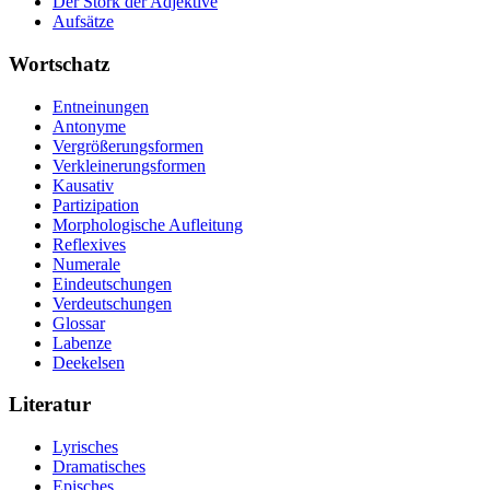
Der Stork der Adjektive
Aufsätze
Wortschatz
Entneinungen
Antonyme
Vergrößerungsformen
Verkleinerungsformen
Kausativ
Partizipation
Morphologische Aufleitung
Reflexives
Numerale
Eindeutschungen
Verdeutschungen
Glossar
Labenze
Deekelsen
Literatur
Lyrisches
Dramatisches
Episches