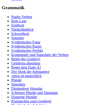
Grammatik
Starke Verben
Rote Liste
Englisch
Niederländisch
Schwedisch
Sonstige
Synthetisches Futur
Synthetisches Passiv
Synthetisches Perfekt
Komparativ und Superlativ der Verben
Rettet des Genitivs!
Genitivus absolutus
Rettet dem Dativ-E!
Der Stork der Substantive
-ieren ist menschlich
Plurale
Singulare
Diminutiver Singular
Schönere Pluräle und Singulare
Doppelte Pluräler
Klarmachen zum Gendern!