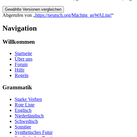
Abgerufen von „
https://neutsch.org/Mächtig_geWALtig!
“
Navigation
Willkommen
Startseite
Über uns
Forum
Hilfe
Regeln
Grammatik
Starke Verben
Rote Liste
Englisch
Niederländisch
Schwedisch
Sonstige
Synthetisches Futur