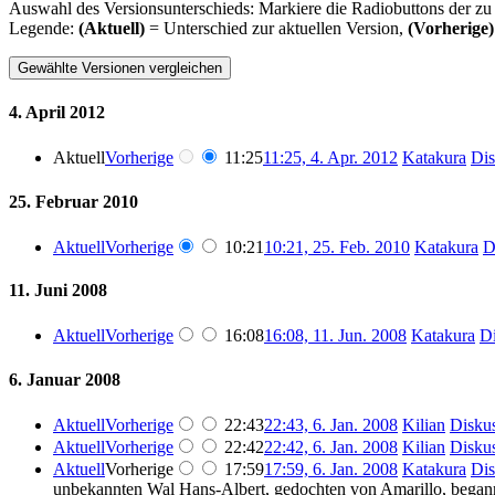
Auswahl des Versionsunterschieds: Markiere die Radiobuttons der zu
Legende:
(Aktuell)
= Unterschied zur aktuellen Version,
(Vorherige)
4. April 2012
Aktuell
Vorherige
11:25
11:25, 4. Apr. 2012
Katakura
Dis
25. Februar 2010
Aktuell
Vorherige
10:21
10:21, 25. Feb. 2010
Katakura
D
11. Juni 2008
Aktuell
Vorherige
16:08
16:08, 11. Jun. 2008
Katakura
Di
6. Januar 2008
Aktuell
Vorherige
22:43
22:43, 6. Jan. 2008
Kilian
Disku
Aktuell
Vorherige
22:42
22:42, 6. Jan. 2008
Kilian
Disku
Aktuell
Vorherige
17:59
17:59, 6. Jan. 2008
Katakura
Dis
unbekannten Wal Hans-Albert, gedochten von Amarillo, begann