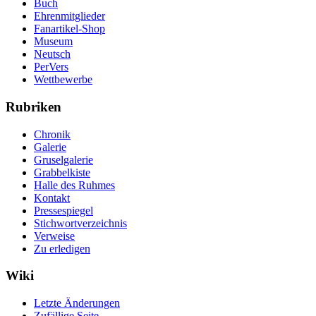
Buch
Ehrenmitglieder
Fanartikel-Shop
Museum
Neutsch
PerVers
Wettbewerbe
Rubriken
Chronik
Galerie
Gruselgalerie
Grabbelkiste
Halle des Ruhmes
Kontakt
Pressespiegel
Stichwortverzeichnis
Verweise
Zu erledigen
Wiki
Letzte Änderungen
Zufällige Seite