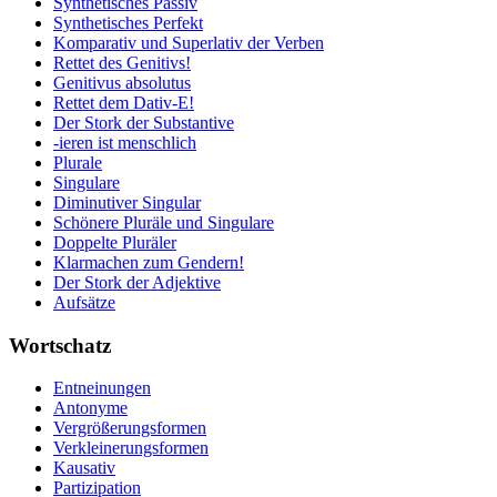
Synthetisches Passiv
Synthetisches Perfekt
Komparativ und Superlativ der Verben
Rettet des Genitivs!
Genitivus absolutus
Rettet dem Dativ-E!
Der Stork der Substantive
-ieren ist menschlich
Plurale
Singulare
Diminutiver Singular
Schönere Pluräle und Singulare
Doppelte Pluräler
Klarmachen zum Gendern!
Der Stork der Adjektive
Aufsätze
Wortschatz
Entneinungen
Antonyme
Vergrößerungsformen
Verkleinerungsformen
Kausativ
Partizipation