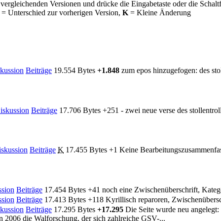
 vergleichenden Versionen und drücke die Eingabetaste oder die Schalt
= Unterschied zur vorherigen Version,
K
= Kleine Änderung
kussion
Beiträge
19.554 Bytes
+1.848
zum epos hinzugefogen: des stol
iskussion
Beiträge
17.706 Bytes
+251
- zwei neue verse des stollentro
skussion
Beiträge
K
17.455 Bytes
+1
Keine Bearbeitungszusammenfa
ssion
Beiträge
17.454 Bytes
+41
noch eine Zwischenüberschrift, Kateg
ssion
Beiträge
17.413 Bytes
+118
Kyrillisch reparoren, Zwischenübersc
kussion
Beiträge
17.295 Bytes
+17.295
Die Seite wurde neu angelegt:
 2006 die Walforschung, der sich zahlreiche GSV-...