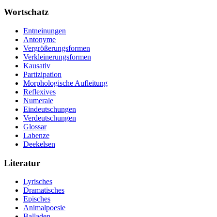
Wortschatz
Entneinungen
Antonyme
Vergrößerungsformen
Verkleinerungsformen
Kausativ
Partizipation
Morphologische Aufleitung
Reflexives
Numerale
Eindeutschungen
Verdeutschungen
Glossar
Labenze
Deekelsen
Literatur
Lyrisches
Dramatisches
Episches
Animalpoesie
Balladen