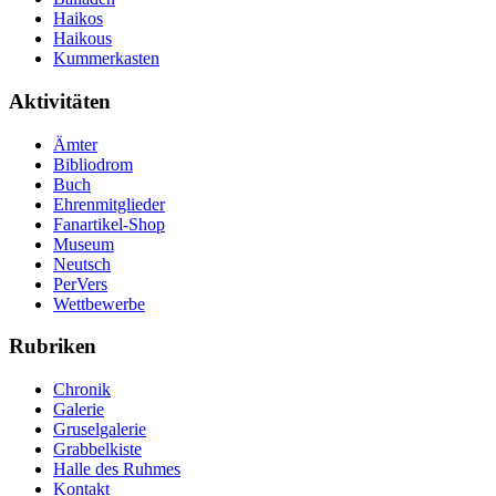
Haikos
Haikous
Kummerkasten
Aktivitäten
Ämter
Bibliodrom
Buch
Ehrenmitglieder
Fanartikel-Shop
Museum
Neutsch
PerVers
Wettbewerbe
Rubriken
Chronik
Galerie
Gruselgalerie
Grabbelkiste
Halle des Ruhmes
Kontakt