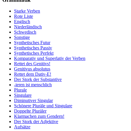
Starke Verben
Rote Liste
Englisch
Niederländisch
Schwedisch
Sonstige
Synthetisches Futur
Synthetisches Passiv
Synthetisches Perfekt
Komparativ und Superlativ der Verben
Rettet des Genitivs!
Genitivus absolutus
Rettet dem Dativ-E!
Der Stork der Substantive
-ieren ist menschlich
Plurale
Singulare
Diminutiver Singular
Schönere Pluräle und Singulare
Doppelte Pluräler
Klarmachen zum Gendern!
Der Stork der Adjektive
Aufsätze