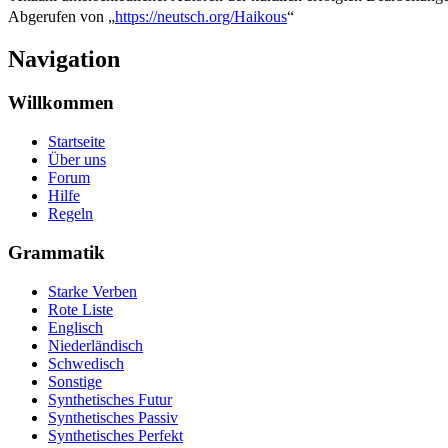
Abgerufen von „
https://neutsch.org/Haikous
“
Navigation
Willkommen
Startseite
Über uns
Forum
Hilfe
Regeln
Grammatik
Starke Verben
Rote Liste
Englisch
Niederländisch
Schwedisch
Sonstige
Synthetisches Futur
Synthetisches Passiv
Synthetisches Perfekt