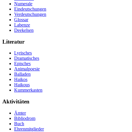
Numerale
Eindeutschungen
Verdeutschungen
Glossar
Labenze
Deekelsen
Literatur
Lyrisches
Dramatisches
Episches
Animalpoesie
Balladen
Haikos
Haikous
Kummerkasten
Aktivitäten
Ämter
Bibliodrom
Buch
Ehrenmitglieder