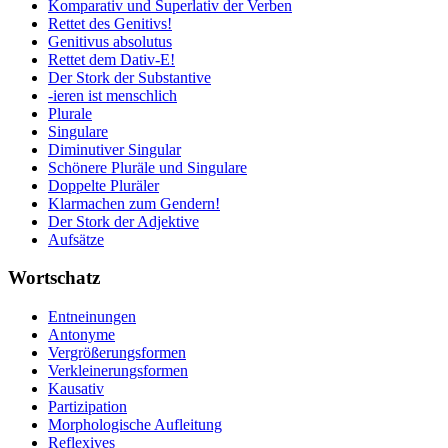
Komparativ und Superlativ der Verben
Rettet des Genitivs!
Genitivus absolutus
Rettet dem Dativ-E!
Der Stork der Substantive
-ieren ist menschlich
Plurale
Singulare
Diminutiver Singular
Schönere Pluräle und Singulare
Doppelte Pluräler
Klarmachen zum Gendern!
Der Stork der Adjektive
Aufsätze
Wortschatz
Entneinungen
Antonyme
Vergrößerungsformen
Verkleinerungsformen
Kausativ
Partizipation
Morphologische Aufleitung
Reflexives