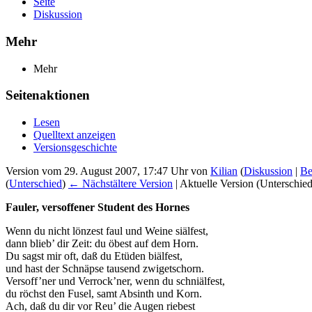
Seite
Diskussion
Mehr
Mehr
Seitenaktionen
Lesen
Quelltext anzeigen
Versionsgeschichte
Version vom 29. August 2007, 17:47 Uhr von
Kilian
(
Diskussion
|
Be
(
Unterschied
)
← Nächstältere Version
| Aktuelle Version (Unterschie
Fauler, versoffener Student des Hornes
Wenn du nicht lönzest faul und Weine siälfest,
dann blieb’ dir Zeit: du öbest auf dem Horn.
Du sagst mir oft, daß du Etüden biälfest,
und hast der Schnäpse tausend zwigetschorn.
Versoff’ner und Verrock’ner, wenn du schniälfest,
du röchst den Fusel, samt Absinth und Korn.
Ach, daß du dir vor Reu’ die Augen riebest