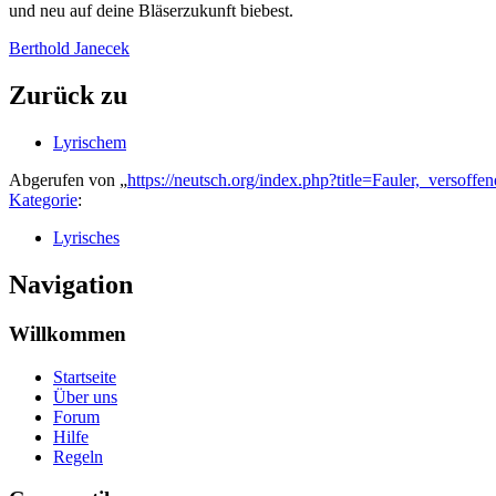
und neu auf deine Bläserzukunft biebest.
Berthold Janecek
Zurück zu
Lyrischem
Abgerufen von „
https://neutsch.org/index.php?title=Fauler,_versof
Kategorie
:
Lyrisches
Navigation
Willkommen
Startseite
Über uns
Forum
Hilfe
Regeln