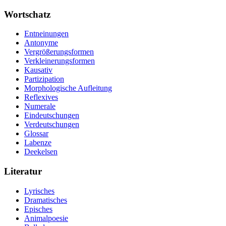
Wortschatz
Entneinungen
Antonyme
Vergrößerungsformen
Verkleinerungsformen
Kausativ
Partizipation
Morphologische Aufleitung
Reflexives
Numerale
Eindeutschungen
Verdeutschungen
Glossar
Labenze
Deekelsen
Literatur
Lyrisches
Dramatisches
Episches
Animalpoesie