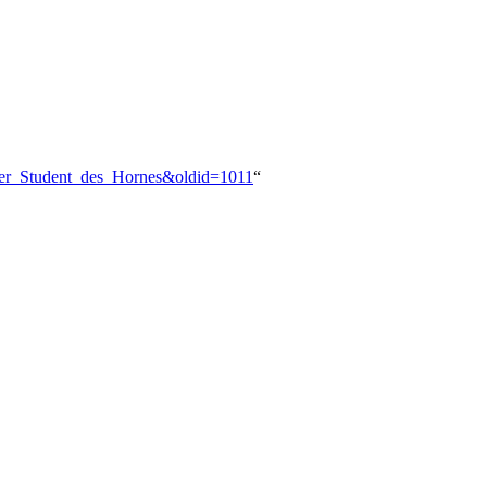
fener_Student_des_Hornes&oldid=1011
“