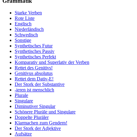
Grammatik
Starke Verben
Rote Liste
Englisch
Niederländisch
Schwedisch
Sonstige
Synthetisches Futur
Synthetisches Passiv
Synthetisches Perfekt
Komparativ und Superlativ der Verben
Rettet des Genitivs!
Genitivus absolutus
Rettet dem Dativ-E!
Der Stork der Substantive
-ieren ist menschlich
Plurale
Singulare
Diminutiver Singular
Schönere Pluräle und Singulare
Doppelte Pluräler
Klarmachen zum Gendern!
Der Stork der Adjektive
Aufsätze