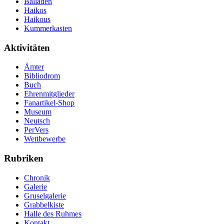
Balladen
Haikos
Haikous
Kummerkasten
Aktivitäten
Ämter
Bibliodrom
Buch
Ehrenmitglieder
Fanartikel-Shop
Museum
Neutsch
PerVers
Wettbewerbe
Rubriken
Chronik
Galerie
Gruselgalerie
Grabbelkiste
Halle des Ruhmes
Kontakt