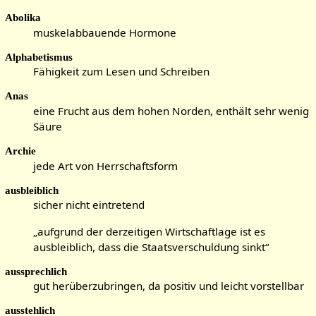
e
e
Abolika
n
n
muskelabbauende Hormone
f
f
a
a
Alphabetismus
s
s
Fähigkeit zum Lesen und Schreiben
s
s
Anas
u
u
eine Frucht aus dem hohen Norden, enthält sehr wenig
n
n
Säure
g
g
Archie
jede Art von Herrschaftsform
ausbleiblich
sicher nicht eintretend
„aufgrund der derzeitigen Wirtschaftlage ist es
ausbleiblich, dass die Staatsverschuldung sinkt“
aussprechlich
gut herüberzubringen, da positiv und leicht vorstellbar
ausstehlich