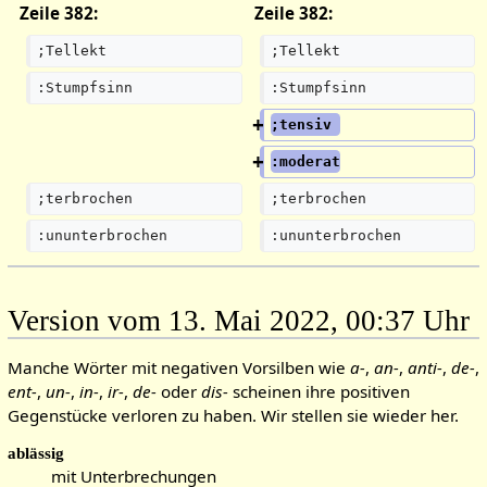
Zeile 382:
Zeile 382:
n
n
e
e
;Tellekt
;Tellekt
B
B
:Stumpfsinn
:Stumpfsinn
e
e
a
a
;tensiv 
r
r
b
b
:moderat
e
e
;terbrochen
;terbrochen
i
i
t
t
:ununterbrochen
:ununterbrochen
u
u
n
n
g
g
Version vom 13. Mai 2022, 00:37 Uhr
s
s
z
z
Manche Wörter mit negativen Vorsilben wie
a-
,
an-
,
anti-
,
de-
,
u
u
ent-
,
un-
,
in-
,
ir-
,
de-
oder
dis-
scheinen ihre positiven
s
s
Gegenstücke verloren zu haben. Wir stellen sie wieder her.
a
a
m
m
ablässig
m
m
mit Unterbrechungen