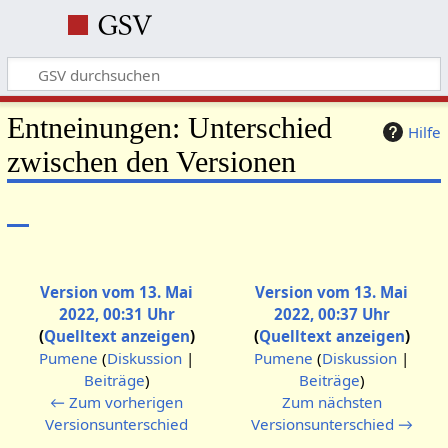
Entneinungen: Unterschied
Hilfe
zwischen den Versionen
Version vom 13. Mai
Version vom 13. Mai
2022, 00:31 Uhr
2022, 00:37 Uhr
Quelltext anzeigen
Quelltext anzeigen
Pumene
(
Diskussion
|
Pumene
(
Diskussion
|
Beiträge
)
Beiträge
)
K
K
← Zum vorherigen
Zum nächsten
e
e
Versionsunterschied
Versionsunterschied →
i
i