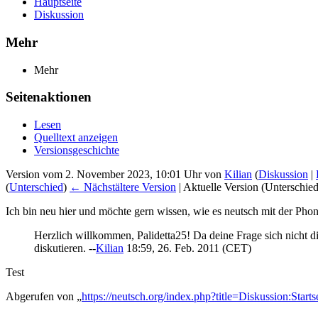
Hauptseite
Diskussion
Mehr
Mehr
Seitenaktionen
Lesen
Quelltext anzeigen
Versionsgeschichte
Version vom 2. November 2023, 10:01 Uhr von
Kilian
(
Diskussion
|
(
Unterschied
)
← Nächstältere Version
| Aktuelle Version (Unterschie
Ich bin neu hier und möchte gern wissen, wie es neutsch mit der Phonet
Herzlich willkommen, Palidetta25! Da deine Frage sich nicht dir
diskutieren. --
Kilian
18:59, 26. Feb. 2011 (CET)
Test
Abgerufen von „
https://neutsch.org/index.php?title=Diskussion:Star