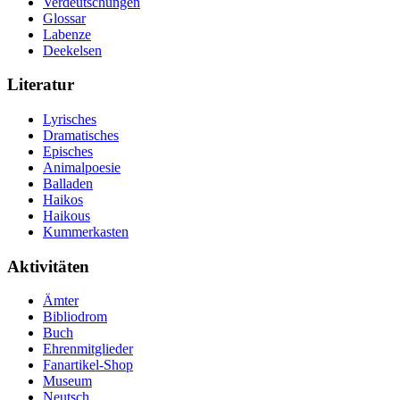
Verdeutschungen
Glossar
Labenze
Deekelsen
Literatur
Lyrisches
Dramatisches
Episches
Animalpoesie
Balladen
Haikos
Haikous
Kummerkasten
Aktivitäten
Ämter
Bibliodrom
Buch
Ehrenmitglieder
Fanartikel-Shop
Museum
Neutsch