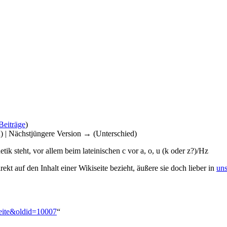
Beiträge
)
d) | Nächstjüngere Version → (Unterschied)
ik steht, vor allem beim lateinischen c vor a, o, u (k oder z?)/Hz
ekt auf den Inhalt einer Wikiseite bezieht, äußere sie doch lieber in
un
tseite&oldid=10007
“