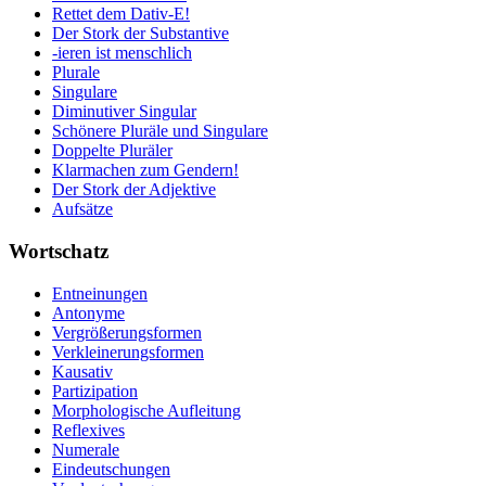
Rettet dem Dativ-E!
Der Stork der Substantive
-ieren ist menschlich
Plurale
Singulare
Diminutiver Singular
Schönere Pluräle und Singulare
Doppelte Pluräler
Klarmachen zum Gendern!
Der Stork der Adjektive
Aufsätze
Wortschatz
Entneinungen
Antonyme
Vergrößerungsformen
Verkleinerungsformen
Kausativ
Partizipation
Morphologische Aufleitung
Reflexives
Numerale
Eindeutschungen