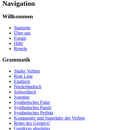
Navigation
Willkommen
Startseite
Über uns
Forum
Hilfe
Regeln
Grammatik
Starke Verben
Rote Liste
Englisch
Niederländisch
Schwedisch
Sonstige
Synthetisches Futur
Synthetisches Passiv
Synthetisches Perfekt
Komparativ und Superlativ der Verben
Rettet des Genitivs!
Genitivus absolutus