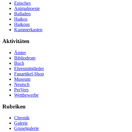
Episches
Animalpoesie
Balladen
Haikos
Haikous
Kummerkasten
Aktivitäten
Ämter
Bibliodrom
Buch
Ehrenmitglieder
Fanartikel-Shop
Museum
Neutsch
PerVers
Wettbewerbe
Rubriken
Chronik
Galerie
Gruselgalerie