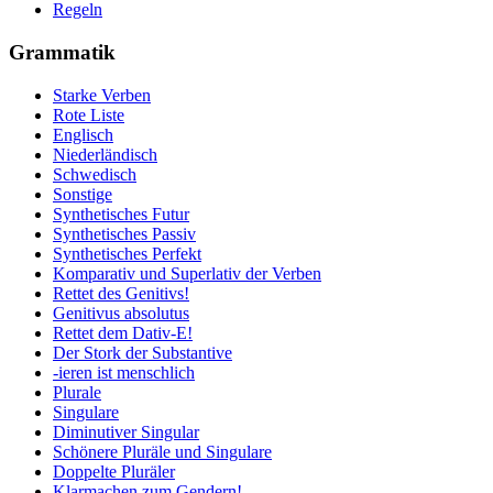
Regeln
Grammatik
Starke Verben
Rote Liste
Englisch
Niederländisch
Schwedisch
Sonstige
Synthetisches Futur
Synthetisches Passiv
Synthetisches Perfekt
Komparativ und Superlativ der Verben
Rettet des Genitivs!
Genitivus absolutus
Rettet dem Dativ-E!
Der Stork der Substantive
-ieren ist menschlich
Plurale
Singulare
Diminutiver Singular
Schönere Pluräle und Singulare
Doppelte Pluräler
Klarmachen zum Gendern!