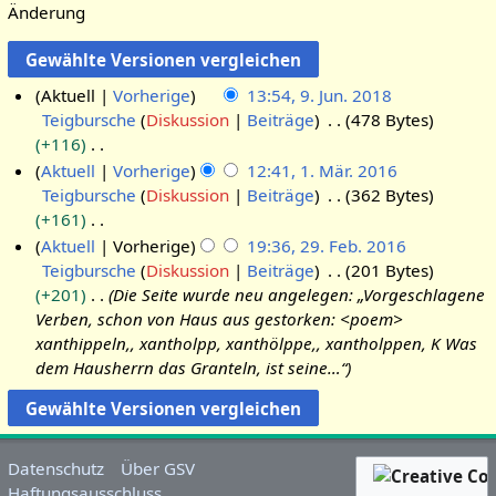
Änderung
Aktuell
Vorherige
13:54, 9. Jun. 2018
Teigbursche
Diskussion
Beiträge
478 Bytes
9
+116
.
K
Aktuell
Vorherige
12:41, 1. Mär. 2016
J
e
Teigbursche
Diskussion
Beiträge
362 Bytes
1
u
i
+161
.
n
n
K
Aktuell
Vorherige
19:36, 29. Feb. 2016
M
i
e
e
Teigbursche
Diskussion
Beiträge
201 Bytes
2
ä
2
B
i
+201
Die Seite wurde neu angelegen: „Vorgeschlagene
9
r
0
e
n
Verben, schon von Haus aus gestorken: <poem>
.
z
1
a
e
xanthippeln,, xantholpp, xanthölppe,, xantholppen, K Was
F
2
8
r
B
dem Hausherrn das Granteln, ist seine…“
e
0
b
e
b
1
e
a
r
6
i
r
u
t
b
Datenschutz
Über GSV
a
u
e
Haftungsausschluss