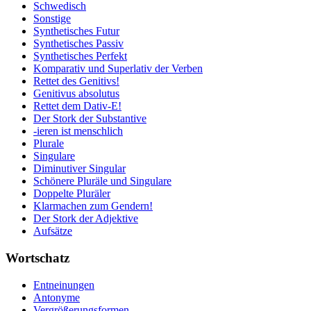
Schwedisch
Sonstige
Synthetisches Futur
Synthetisches Passiv
Synthetisches Perfekt
Komparativ und Superlativ der Verben
Rettet des Genitivs!
Genitivus absolutus
Rettet dem Dativ-E!
Der Stork der Substantive
-ieren ist menschlich
Plurale
Singulare
Diminutiver Singular
Schönere Pluräle und Singulare
Doppelte Pluräler
Klarmachen zum Gendern!
Der Stork der Adjektive
Aufsätze
Wortschatz
Entneinungen
Antonyme
Vergrößerungsformen