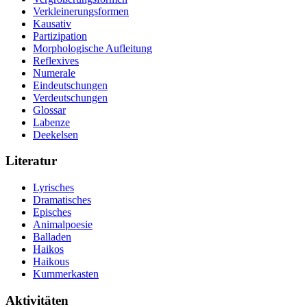
Verkleinerungsformen
Kausativ
Partizipation
Morphologische Aufleitung
Reflexives
Numerale
Eindeutschungen
Verdeutschungen
Glossar
Labenze
Deekelsen
Literatur
Lyrisches
Dramatisches
Episches
Animalpoesie
Balladen
Haikos
Haikous
Kummerkasten
Aktivitäten