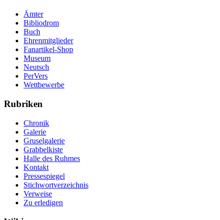
Ämter
Bibliodrom
Buch
Ehrenmitglieder
Fanartikel-Shop
Museum
Neutsch
PerVers
Wettbewerbe
Rubriken
Chronik
Galerie
Gruselgalerie
Grabbelkiste
Halle des Ruhmes
Kontakt
Pressespiegel
Stichwortverzeichnis
Verweise
Zu erledigen