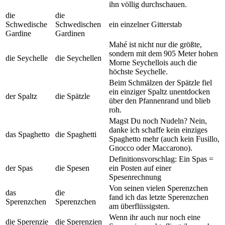
ihn völlig durchschauen.
die
die
Schwedische
Schwedischen
ein einzelner Gitterstab
Gardine
Gardinen
Mahé ist nicht nur die größte,
sondern mit dem 905 Meter hohen
die Seychelle
die Seychellen
Morne Seychellois auch die
höchste Seychelle.
Beim Schmälzen der Spätzle fiel
ein einziger Spaltz unentdocken
der Spaltz
die Spätzle
über den Pfannenrand und blieb
roh.
Magst Du noch Nudeln? Nein,
danke ich schaffe kein einziges
das Spaghetto
die Spaghetti
Spaghetto mehr (auch kein Fusillo,
Gnocco oder Maccarono).
Definitionsvorschlag: Ein Spas =
der Spas
die Spesen
ein Posten auf einer
Spesenrechnung
Von seinen vielen Sperenzchen
das
die
fand ich das letzte Sperenzchen
Sperenzchen
Sperenzchen
am überflüssigsten.
Wenn ihr auch nur noch eine
die Sperenzie
die Sperenzien