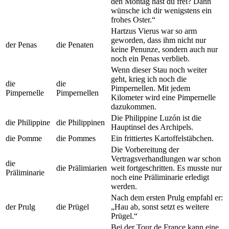
den Montag hast du frei? Dann
wünsche ich dir wenigstens ein
frohes Oster.“
Hartzus Vierus war so arm
geworden, dass ihm nicht nur
der Penas
die Penaten
keine Penunze, sondern auch nur
noch ein Penas verblieb.
Wenn dieser Stau noch weiter
geht, krieg ich noch die
die
die
Pimpernellen. Mit jedem
Pimpernelle
Pimpernellen
Kilometer wird eine Pimpernelle
dazukommen.
Die Philippine Luzón ist die
die Philippine
die Philippinen
Hauptinsel des Archipels.
die Pomme
die Pommes
Ein frittiertes Kartoffelstäbchen.
Die Vorbereitung der
Vertragsverhandlungen war schon
die
die Prälimiarien
weit fortgeschritten. Es musste nur
Präliminarie
noch eine Präliminarie erledigt
werden.
Nach dem ersten Prulg empfahl er:
der Prulg
die Prügel
„Hau ab, sonst setzt es weitere
Prügel.“
Bei der Tour de France kann eine