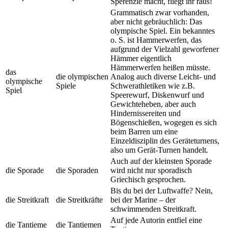
Sperenzie macht, fliegt ihr raus!
Grammatisch zwar vorhanden,
aber nicht gebräuchlich: Das
olympische Spiel. Ein bekanntes
o. S. ist Hammerwerfen, das
aufgrund der Vielzahl geworfener
Hämmer eigentlich
Hämmerwerfen heißen müsste.
das
die olympischen
Analog auch diverse Leicht- und
olympische
Spiele
Schwerathletiken wie z.B.
Spiel
Speerewurf, Diskenwurf und
Gewichteheben, aber auch
Hindernissereiten und
Bögenschießen, wogegen es sich
beim Barren um eine
Einzeldisziplin des Geräteturnens,
also um Gerät-Turnen handelt.
Auch auf der kleinsten Sporade
die Sporade
die Sporaden
wird nicht nur sporadisch
Griechisch gesprochen.
Bis du bei der Luftwaffe? Nein,
die Streitkraft
die Streitkräfte
bei der Marine – der
schwimmenden Streitkraft.
Auf jede Autorin entfiel eine
die Tantieme
die Tantiemen