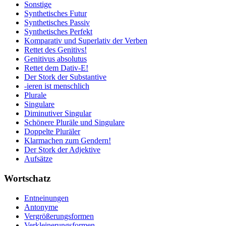
Sonstige
Synthetisches Futur
Synthetisches Passiv
Synthetisches Perfekt
Komparativ und Superlativ der Verben
Rettet des Genitivs!
Genitivus absolutus
Rettet dem Dativ-E!
Der Stork der Substantive
-ieren ist menschlich
Plurale
Singulare
Diminutiver Singular
Schönere Pluräle und Singulare
Doppelte Pluräler
Klarmachen zum Gendern!
Der Stork der Adjektive
Aufsätze
Wortschatz
Entneinungen
Antonyme
Vergrößerungsformen
Verkleinerungsformen