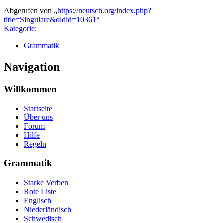
Abgerufen von „
https://neutsch.org/index.php?
title=Singulare&oldid=10361
“
Kategorie
:
Grammatik
Navigation
Willkommen
Startseite
Über uns
Forum
Hilfe
Regeln
Grammatik
Starke Verben
Rote Liste
Englisch
Niederländisch
Schwedisch