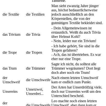
Tantieme.
Man sieht zwanzig Jahre jünger
aus, höchst bedauerlicherweise
die Textilie
die Textilien
jedoch ausschließlich an den
Körperstellen, die von der
gutmütigen Textilie bekleidet sind.
- Dein Allgemeinwissen ist
erstaunlich. Weißt du auch Trivia
das Trivium
die Trivia
über Helmut Kohl?
- Nein, leider nur ein Trivium!
- Ich habe gehört, Sie sind in die
Tropen gefahren?
die Trope
die Tropen
- Ach, das ist übertrieben. Es war
eher nur eine Trope.
Sagte ich nicht, du solltest alle
das Trum
die Trümmer
Trümmer wegräumen? Dort liegt
doch aber noch ein Trum!
der
Nach einem letzten Umschweif
die Umschweife
Umschweif
kam er endlich zum Punkt.
Der Arten hat Unserdrölfzig viele,
Unserzwei,
Unsereins
doch nur Unsereins weiß um den
Unserdrei...
Unterschied bescheid.
Leo machte noch einen letzten
der
die Umschweife
Umschweif, aber dann kam er