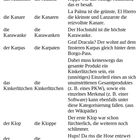
das er besaß.
La Palma ist die grünste, El Hierro
die Kanare
die Kanaren
die kleinste und Lanzarote die
reizvollste Kanare.
die
die
Der Hochstuhl ist die höchste
Karawanke
Karawanken
Karawanke.
Graf Dracula? Der wohnt auf dem
der Karpas
die Karpaten
finsteren Karpas gleich hinter dem
Borgo-Pass.
Dabei muss keineswegs das
gesamte Produkt ein
Kinkerlitzchen sein, ein
(unnötiges) Einzelteil eines an sich
das
die
unumstrittenen Gesamtproduktes
Kinkerlitzchen
Kinkerlitzchen
(z. B. eines PKW), sowie ein
einzelnes Merkmal (z. B. einer
Software) kann ebenfalls unter
diese Kategorisierung fallen. (aus
der Wikipädie)
Der erste Klop war schon
der Klop
die Kloppe
fürchterlich, die weiteren noch
schlimmer.
Hups! Da riss die Hose entzwei
der
die