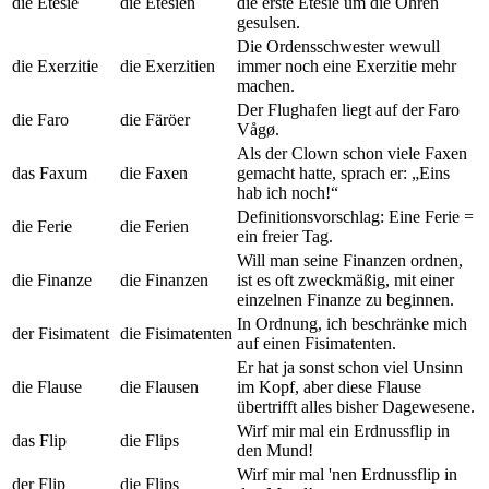
die Etesie
die Etesien
die erste Etesie um die Ohren
gesulsen.
Die Ordensschwester wewull
die Exerzitie
die Exerzitien
immer noch eine Exerzitie mehr
machen.
Der Flughafen liegt auf der Faro
die Faro
die Färöer
Vågø.
Als der Clown schon viele Faxen
das Faxum
die Faxen
gemacht hatte, sprach er: „Eins
hab ich noch!“
Definitionsvorschlag: Eine Ferie =
die Ferie
die Ferien
ein freier Tag.
Will man seine Finanzen ordnen,
die Finanze
die Finanzen
ist es oft zweckmäßig, mit einer
einzelnen Finanze zu beginnen.
In Ordnung, ich beschränke mich
der Fisimatent
die Fisimatenten
auf einen Fisimatenten.
Er hat ja sonst schon viel Unsinn
die Flause
die Flausen
im Kopf, aber diese Flause
übertrifft alles bisher Dagewesene.
Wirf mir mal ein Erdnussflip in
das Flip
die Flips
den Mund!
Wirf mir mal 'nen Erdnussflip in
der Flip
die Flips