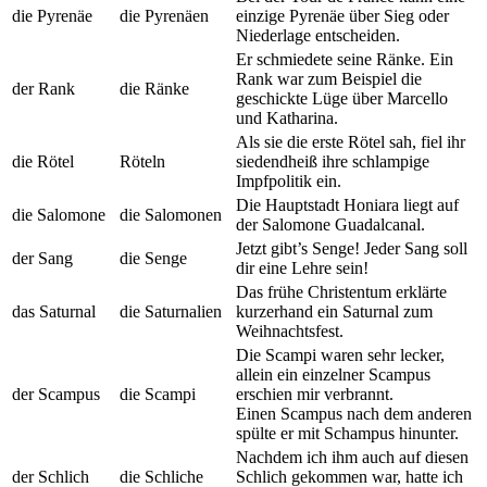
die Pyrenäe
die Pyrenäen
einzige Pyrenäe über Sieg oder
Niederlage entscheiden.
Er schmiedete seine Ränke. Ein
Rank war zum Beispiel die
der Rank
die Ränke
geschickte Lüge über Marcello
und Katharina.
Als sie die erste Rötel sah, fiel ihr
die Rötel
Röteln
siedendheiß ihre schlampige
Impfpolitik ein.
Die Hauptstadt Honiara liegt auf
die Salomone
die Salomonen
der Salomone Guadalcanal.
Jetzt gibt’s Senge! Jeder Sang soll
der Sang
die Senge
dir eine Lehre sein!
Das frühe Christentum erklärte
das Saturnal
die Saturnalien
kurzerhand ein Saturnal zum
Weihnachtsfest.
Die Scampi waren sehr lecker,
allein ein einzelner Scampus
der Scampus
die Scampi
erschien mir verbrannt.
Einen Scampus nach dem anderen
spülte er mit Schampus hinunter.
Nachdem ich ihm auch auf diesen
der Schlich
die Schliche
Schlich gekommen war, hatte ich