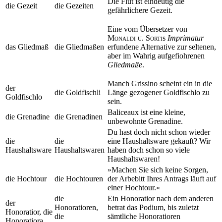
Die Flut ist eindeutig die
die Gezeit
die Gezeiten
gefährlichere Gezeit.
Eine vom Übersetzer von
Monaldi u. Sorti
s
Imprimatur
das Gliedmaß
die Gliedmaßen
erfundene Alternative zur seltenen,
aber im Wahrig aufgefiohrenen
Gliedmaße
.
Manch Grissino scheint ein in die
der
die Goldfischli
Länge gezogener Goldfischlo zu
Goldfischlo
sein.
Baliceaux ist eine kleine,
die Grenadine
die Grenadinen
unbewohnte Grenadine.
Du hast doch nicht schon wieder
die
die
eine Haushaltsware gekauft? Wir
Haushaltsware
Haushaltswaren
haben doch schon so viele
Haushaltswaren!
»Machen Sie sich keine Sorgen,
die Hochtour
die Hochtouren
der Arbebitt Ihres Antrags läuft auf
einer Hochtour.«
die
Ein Honoratior nach dem anderen
der
Honoratioren,
betrat das Podium, bis zuletzt
Honoratior, die
die
sämtliche Honoratioren
Honoratiora