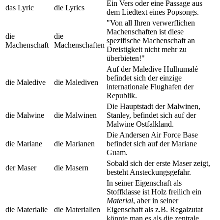
Ein Vers oder eine Passage aus
das Lyric
die Lyrics
dem Liedtext eines Popsongs.
"Von all Ihren verwerflichen
Machenschaften ist diese
die
die
spezifische Machenschaft an
Machenschaft
Machenschaften
Dreistigkeit nicht mehr zu
überbieten!"
Auf der Maledive Hulhumalé
befindet sich der einzige
die Maledive
die Malediven
internationale Flughafen der
Republik.
Die Hauptstadt der Malwinen,
die Malwine
die Malwinen
Stanley, befindet sich auf der
Malwine Ostfalkland.
Die Andersen Air Force Base
die Mariane
die Marianen
befindet sich auf der Mariane
Guam.
Sobald sich der erste Maser zeigt,
der Maser
die Masern
besteht Ansteckungsgefahr.
In seiner Eigenschaft als
Stoffklasse ist Holz freilich ein
Material
, aber in seiner
die Materialie
die Materialien
Eigenschaft als z.B. Regalzutat
könnte man es als die zentrale