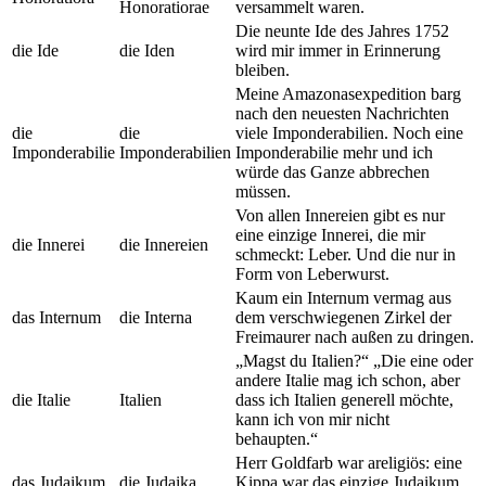
Honoratiorae
versammelt waren.
Die neunte Ide des Jahres 1752
die Ide
die Iden
wird mir immer in Erinnerung
bleiben.
Meine Amazonasexpedition barg
nach den neuesten Nachrichten
die
die
viele Imponderabilien. Noch eine
Imponderabilie
Imponderabilien
Imponderabilie mehr und ich
würde das Ganze abbrechen
müssen.
Von allen Innereien gibt es nur
eine einzige Innerei, die mir
die Innerei
die Innereien
schmeckt: Leber. Und die nur in
Form von Leberwurst.
Kaum ein Internum vermag aus
das Internum
die Interna
dem verschwiegenen Zirkel der
Freimaurer nach außen zu dringen.
„Magst du Italien?“ „Die eine oder
andere Italie mag ich schon, aber
die Italie
Italien
dass ich Italien generell möchte,
kann ich von mir nicht
behaupten.“
Herr Goldfarb war areligiös: eine
das Judaikum
die Judaika
Kippa war das einzige Judaikum,