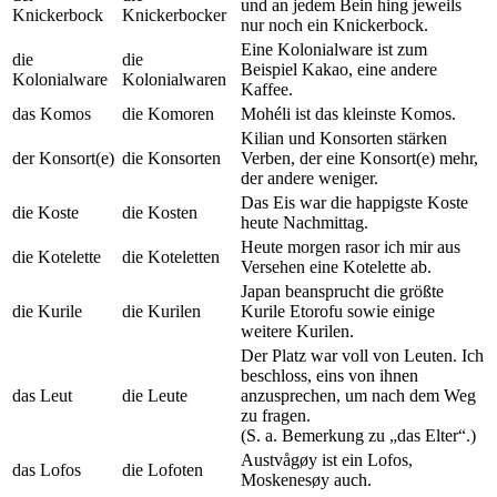
und an jedem Bein hing jeweils
Knickerbock
Knickerbocker
nur noch ein Knickerbock.
Eine Kolonialware ist zum
die
die
Beispiel Kakao, eine andere
Kolonialware
Kolonialwaren
Kaffee.
das Komos
die Komoren
Mohéli ist das kleinste Komos.
Kilian und Konsorten stärken
der Konsort(e)
die Konsorten
Verben, der eine Konsort(e) mehr,
der andere weniger.
Das Eis war die happigste Koste
die Koste
die Kosten
heute Nachmittag.
Heute morgen rasor ich mir aus
die Kotelette
die Koteletten
Versehen eine Kotelette ab.
Japan beansprucht die größte
die Kurile
die Kurilen
Kurile Etorofu sowie einige
weitere Kurilen.
Der Platz war voll von Leuten. Ich
beschloss, eins von ihnen
das Leut
die Leute
anzusprechen, um nach dem Weg
zu fragen.
(S. a. Bemerkung zu „das Elter“.)
Austvågøy ist ein Lofos,
das Lofos
die Lofoten
Moskenesøy auch.