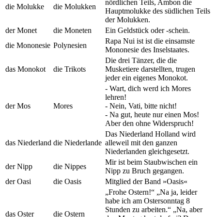
nördlichen Teils, Ambon die
die Molukke
die Molukken
Hauptmolukke des südlichen Teils
der Molukken.
der Monet
die Moneten
Ein Geldstück oder -schein.
Rapa Nui ist ist die einsamste
die Mononesie
Polynesien
Mononesie des Inselstaates.
Die drei Tänzer, die die
das Monokot
die Trikots
Musketiere darstellten, trugen
jeder ein eigenes Monokot.
- Wart, dich werd ich Mores
lehren!
der Mos
Mores
- Nein, Vati, bitte nicht!
- Na gut, heute nur einen Mos!
Aber den ohne Widerspruch!
Das Niederland Holland wird
das Niederland
die Niederlande
alleweil mit den ganzen
Niederlanden gleichgesetzt.
Mir ist beim Staubwischen ein
der Nipp
die Nippes
Nipp zu Bruch gegangen.
der Oasi
die Oasis
Mitglied der Band »Oasis«
„Frohe Ostern!“ „Na ja, leider
habe ich am Ostersonntag 8
Stunden zu arbeiten.“ „Na, aber
das Oster
die Ostern