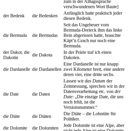
zum in der Alltagssprache
verschwundenen Wort Baute]
Anfänglich hatte praktisch jeder
der Bedenk
die Bedenken
diesen Bedenk.
Seit das Ungeheuer vom
Bermuda-Dreieck ihm das linke
die Bermuda
die Bermudas
Bein abgerissen hatte, brauchte
Käpt’n Grach nur noch eine
Bermuda.
der Dakot, die
In der Prärie traf ich einen
die Dakota
Dakotin
Dakoten.
Eine Dardanelle ist nur knapp
die Dardanelle
die Dardanellen
zwei Kilometer breit, eine andere
deren vier, eine dritte sechs.
Lassen wir
das Datum
der
Zeitmessung, sprechen wir in der
Datenverarbeitung etc. von
der
die Date
die Daten
Date
: „Die einzige Date, die uns
noch fehlt, ist die
Versionsnummer.“
Die Diäte – die Lohntüte für
die Diäte
die Diäten
Politiker.
Jede Dolomite ist eine Alpe, aber
die Dolomite
die Dolomiten
nicht jede Alpe ist eine Dolomite.