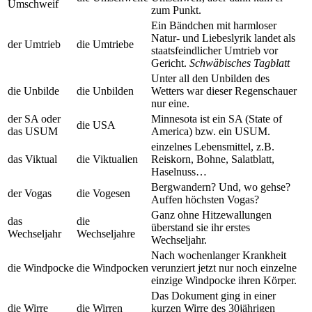
Umschweif
zum Punkt.
Ein Bändchen mit harmloser
Natur- und Liebeslyrik landet als
der Umtrieb
die Umtriebe
staatsfeindlicher Umtrieb vor
Gericht.
Schwäbisches Tagblatt
Unter all den Unbilden des
die Unbilde
die Unbilden
Wetters war dieser Regenschauer
nur eine.
der SA oder
Minnesota ist ein SA (State of
die USA
das USUM
America) bzw. ein USUM.
einzelnes Lebensmittel, z.B.
das Viktual
die Viktualien
Reiskorn, Bohne, Salatblatt,
Haselnuss…
Bergwandern? Und, wo gehse?
der Vogas
die Vogesen
Auffen höchsten Vogas?
Ganz ohne Hitzewallungen
das
die
überstand sie ihr erstes
Wechseljahr
Wechseljahre
Wechseljahr.
Nach wochenlanger Krankheit
die Windpocke
die Windpocken
verunziert jetzt nur noch einzelne
einzige Windpocke ihren Körper.
Das Dokument ging in einer
die Wirre
die Wirren
kurzen Wirre des 30jährigen