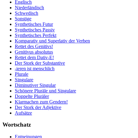
Englisch
Niederländisch
Schwedisch
Sonstige
Synthetisches Futur
Synthetisches Passiv
Synthetisches Perfekt
Komparativ und Superlativ der Verben
Rettet des Genitivs!
Genitivus absolutus
Rettet dem Dativ-E!
Der Stork der Substantive
-ieren ist menschlich
Plurale
Singulare
Diminutiver Singular
Schönere Pluräle und Singulare
Doppelte Pluräler
Klarmachen zum Gendern!
Der Stork der Adjektive
Aufsätze
Wortschatz
Entneinungen