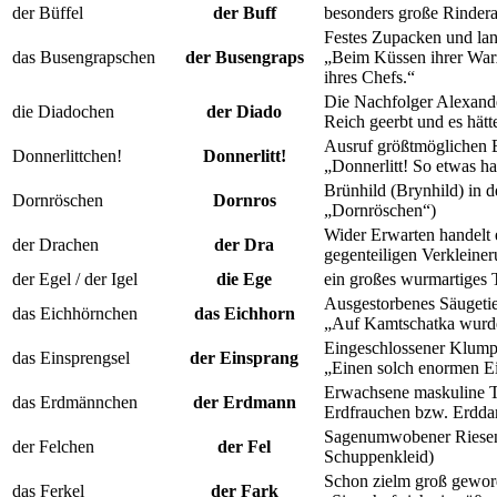
der Büffel
der Buff
besonders große Rindera
Festes Zupacken und lan
das Busengrapschen
der Busengraps
„Beim Küssen ihrer Warz
ihres Chefs.“
Die Nachfolger Alexande
die Diadochen
der Diado
Reich geerbt und es hätt
Ausruf größtmöglichen 
Donnerlittchen!
Donnerlitt!
„Donnerlitt! So etwas ha
Brünhild (Brynhild) in 
Dornröschen
Dornros
„Dornröschen“)
Wider Erwarten handelt 
der Drachen
der Dra
gegenteiligen Verkleine
der Egel / der Igel
die Ege
ein großes wurmartiges T
Ausgestorbenes Säugetie
das Eichhörnchen
das Eichhorn
„Auf Kamtschatka wurde 
Eingeschlossener Klump
das Einsprengsel
der Einsprang
„Einen solch enormen Ei
Erwachsene maskuline Tie
das Erdmännchen
der Erdmann
Erdfrauchen bzw. Erdda
Sagenumwobener Riesenfi
der Felchen
der Fel
Schuppenkleid)
Schon zielm groß gewor
das Ferkel
der Fark