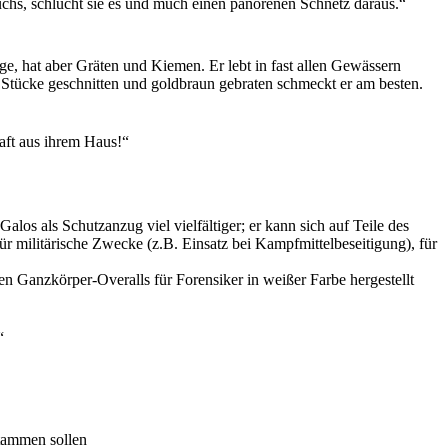
wuchs, schlůcht sie es und much einen panorenen Schnetz daraus.“
e, hat aber Gräten und Kiemen. Er lebt in fast allen Gewässern
ze Stücke geschnitten und goldbraun gebraten schmeckt er am besten.
aft aus ihrem Haus!“
los als Schutzanzug viel vielfältiger; er kann sich auf Teile des
ür militärische Zwecke (z.B. Einsatz bei Kampfmittelbeseitigung), für
 Ganzkörper-Overalls für Forensiker in weißer Farbe hergestellt
“
stammen sollen