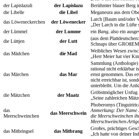
der Lapislazuli
der Lapislazu
Berühmter blauer Berg i
die Libelle
die Libel
Meganeura aus dem Oberk
Larch [Baum und/oder V
das Löweneckerchen
der Löwenecker
„Der Larch in die Lüfte 
der Lümmel
der Lumme
ein
Bang
, also ein aus
(aus dem Plattdeutschen
die Lüttjen
der Lutt
Schnaps über GROßEM Gl
Weibliches Wesen zwis
das Mädchen
die Mad
„Herr Meier hat vier Ki
Sammlung (Anthologie) v
rational nicht erklärbar
das Märchen
das Mar
ernst genommen. Das erst
nicht erreichbar ist, so
unterbleibt. Um die Anh
Gröbstmöglicher Unfug 
die Mätzchen
der Maatz
„Seine zahlreichen Mätzc
Phoberomys (Tinguiriric
das
Anmerkung: Der Name
das Meerschwein
Meerschweinchen
die Meerschweinchen ih
Meerschweinchen-Artig
Großes, prächtiges Gesc
das Mitbringsel
das Mitbrang
„Ich hatte von deiner In