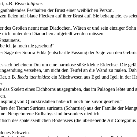
rt, z.B.
Bison latifrons
ganhaltendes Festhalten der Brust einer weiblichen Person.
en fielen mir blaue Flecken auf ihrer Brust auf. Sie behauptete, es s
r des Großen nennt man Diadochen. Wären er und sein einziger Sohn ni
e nicht unter den Diadochen aufgeteilt werden müssen.
Erstaunens.
be ich ja noch nie gesehen!“
der Sage der Snorra Edda (entschärfte Fassung der Sage von den Geb
es sich bei einem Dra um eine harmlose süße kleine Eidechse. Die gef
rungsendung versehen, um nicht den Teufel an die Wand zu malen. Dahe
ier, z.B.
Ikeda taenioides
; ein Mischwesen aus Egel und Igel; in der He
r.
das Skelett eines Eichhorns ausgegraben, das im Paläogen lebte und au
en.
nsprang von Quarzkristallen habe ich noch nie zuvor gesehen.“
re der Tierart Suricata suricatta (Scharrtier) aus der Familie der Ma
me. Neugeborene Erdbabys sind besonders niedlich.
sch des späteiszeitlichen Bodensees (die überlebende Art Coregonus w
denes Schwein.