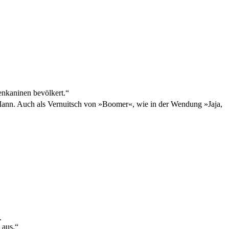
enkaninen bevölkert.“
 Mann. Auch als Vernuitsch von »Boomer«, wie in der Wendung »Jaja,
.
 aus.“