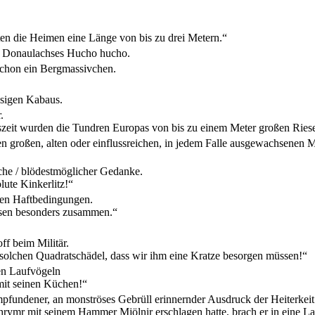
ten die Heimen eine Länge von bis zu drei Metern.“
s Donaulachses Hucho hucho.
 schon ein Bergmassivchen.
esigen Kabaus.
.
szeit wurden die Tundren Europas von bis zu einem Meter großen Ries
n großen, alten oder einflussreichen, in jedem Falle ausgewachsenen
ache / blödestmöglicher Gedanke.
lute Kinkerlitz!“
ten Haftbedingungen.
assen besonders zusammen.“
ff beim Militär.
 solchen Quadratschädel, dass wir ihm eine Kratze besorgen müssen!“
n Laufvögeln
mit seinen Küchen!“
fundener, an monströses Gebrüll erinnernder Ausdruck der Heiterkeit
rymr mit seinem Hammer Mjölnir erschlagen hatte, brach er in eine La