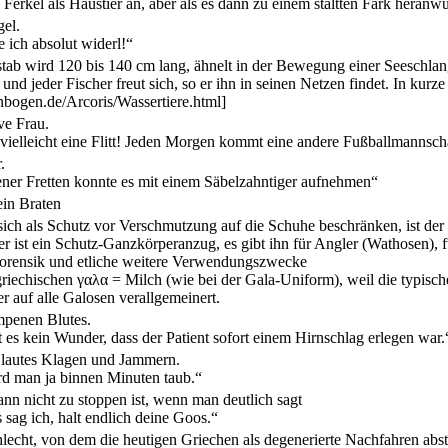
s Ferkel als Haustier an, aber als es dann zu einem staltten Fark heran
gel.
 ich absolut widerl!“
tab wird 120 bis 140 cm lang, ähnelt in der Bewegung einer Seeschlang
und jeder Fischer freut sich, so er ihn in seinen Netzen findet. In kur
ogen.de/Arcoris/Wassertiere.html]
ve Frau.
 vielleicht eine Flitt! Jeden Morgen kommt eine andere Fußballmannsch
.
er Fretten konnte es mit einem Säbelzahntiger aufnehmen“
ein Braten
ch als Schutz vor Verschmutzung auf die Schuhe beschränken, ist der Ga
 ist ein Schutz-Ganzkörperanzug, es gibt ihn für Angler (Wathosen), f
Forensik und etliche weitere Verwendungszwecke
chischen γαλα = Milch (wie bei der Gala-Uniform), weil die typischen
 auf alle Galosen verallgemeinert.
penen Blutes.
 es kein Wunder, dass der Patient sofort einem Hirnschlag erlegen war.
 lautes Klagen und Jammern.
d man ja binnen Minuten taub.“
ann nicht zu stoppen ist, wenn man deutlich sagt
sag ich, halt endlich deine Goos.“
lecht, von dem die heutigen Griechen als degenerierte Nachfahren ab