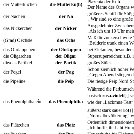
Plazenta der Kuh
der Mutterkuchen
die Mutterku(h)
Der Name des Organs wu
größeres Schiff für Süß
der Nachen
der Na
„ Wir sind so eine groß
Ausgedehnter Zwischens
das Nickerchen
der Nicker
„Als ich um 19 Uhr meine
Maß für zuckerschwere 
(Grad) Oechsle
das Ochs
„Brüderle trank einen W
das Ohrläppchen
der Ohrlappen
bei Elefanten, besonder
die Oligarchen
der Oligar
Supersuperreicher, z.B. 
die/das Partikel
der Partik
großes Stück
Schon ziemlich hoher Pe
der Pegel
der Pag
„Gegen Abend stiegen di
die Pipeline
die Peip
Die riesige Peip Nord-St
Während die Farbumschl
basisch
rosa-violett
}] s
das Phenolphthaleḯn
das Phenolphtha
wie der „Lackmus-Test“
äußerst stark sauer
rot
}]
„Normalbevölkerung“ wen
Ordentlich dimensionier
das Plätzchen
das Platz
„Ich hoffe, ihr habt Hun