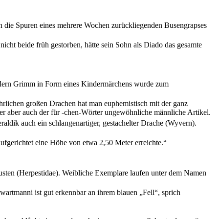
eien die Spuren eines mehrere Wochen zurückliegenden Busengrapses
cht beide früh gestorben, hätte sein Sohn als Diado das gesamte
rüdern Grimm in Form eines Kindermärchens wurde zum
ährlichen großen Drachen hat man euphemistisch mit der ganz
r aber auch der für -chen-Wörter ungewöhnliche männliche Artikel.
raldik auch ein schlangenartiger, gestachelter Drache (Wyvern).
fgerichtet eine Höhe von etwa 2,50 Meter erreichte.“
ngusten (Herpestidae). Weibliche Exemplare laufen unter dem Namen
artmanni ist gut erkennbar an ihrem blauen „Fell“, sprich