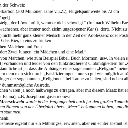
n der Schweiz
arbon (300 Millionen Jahre v.u.Z.), Flügelspannweite bis 72 cm
ogel]
steigt, der Löwe brüllt, wenn er nicht schweigt.“ (frei nach Wilhelm Bu
gewachsener, aber immer noch zielm ungezogener
Kar
(s. dort). Nicht z
:) nicht mehr ganz kleiner Mensch in der Zeit der Adoleszenz oder P
as Bier, in eins zu trinken
chen Mädchen und Frau.
nder: Zwei Jungen, ein Mädchen und eine Mad.“
on Märchen, wie zum Beispiel Bibel, Buch Mormon, usw. In vielen so
 ist] vorhanden und leider von den (unkritischeren) Clubmitgliedern f
aunliche ist ja, dass die Anhänger einer sogenannten „Religion“ meinen
ndern dem man sich durch „Falsifizierungen“ nur so gut wie möglich ann
änger der sogenannten „Religionen“ bei Laune zu halten, sind neben a
/ dümmstmögliche Ausrede.
hen waren ja noch halbwegs zu ertragen, aber mit diesem Maatz hat er e
a-Fauna), z.B. Josephoartigasia monesi
Meerschwein
wurde in der Vergangenheit auch für den großen Tümml
ren Namen von der Überfahrt übers „Meer“ bekommen haben, und die
en stammen.
henk.
dienreise eigelnt nur ein Mitbringsel erwurten, aber ein echter Elefant 