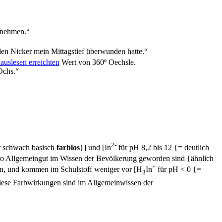
a nehmen.“
 den Nicker mein Mittagstief überwunden hatte.“
auslesen erreichten
Wert von 360º Oechsle.
Ochs.“
2-
ehr schwach basisch
farblos
}] und [In
für pH 8,2 bis 12 {= deutlich
so Allgemeingut im Wissen der Bevölkerung geworden sind {ähnlich
+
en, und kommen im Schulstoff weniger vor [H
In
für pH < 0 {=
3
iese Farbwirkungen sind im Allgemeinwissen der