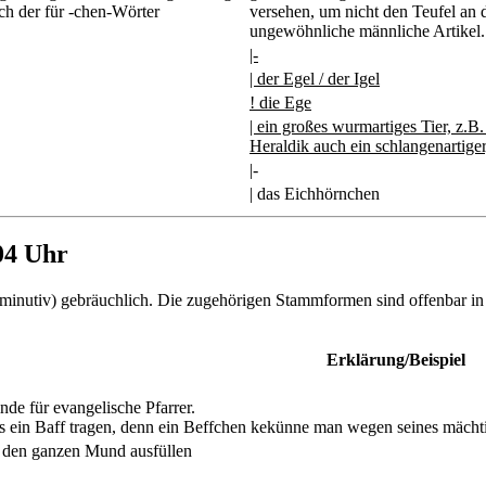
ch der für -chen-Wörter
versehen, um nicht den Teufel an 
ungewöhnliche männliche Artikel.
|-
| der Egel / der Igel
! die Ege
| ein großes wurmartiges Tier, z.B.
Heraldik auch ein schlangenartige
|-
| das Eichhörnchen
04 Uhr
inutiv) gebräuchlich. Die zugehörigen Stammformen sind offenbar in V
Erklärung/Beispiel
de für evangelische Pfarrer.
s ein Baff tragen, denn ein Beffchen kekünne man wegen seines mächt
e den ganzen Mund ausfüllen