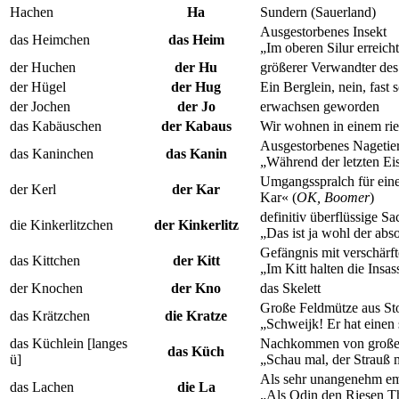
Hachen
Ha
Sundern (Sauerland)
Ausgestorbenes Insekt
das Heimchen
das Heim
„Im oberen Silur erreich
der Huchen
der Hu
größerer Verwandter de
der Hügel
der Hug
Ein Berglein, nein, fast
der Jochen
der Jo
erwachsen geworden
das Kabäuschen
der Kabaus
Wir wohnen in einem ri
Ausgestorbenes Nagetier
das Kaninchen
das Kanin
„Während der letzten Ei
Umgangsspralch für eine
der Kerl
der Kar
Kar« (
OK, Boomer
)
definitiv überflüssige S
die Kinkerlitzchen
der Kinkerlitz
„Das ist ja wohl der abso
Gefängnis mit verschärf
das Kittchen
der Kitt
„Im Kitt halten die Ins
der Knochen
der Kno
das Skelett
Große Feldmütze aus Sto
das Krätzchen
die Kratze
„Schweijk! Er hat einen
das Küchlein [langes
Nachkommen von große
das Küch
ü]
„Schau mal, der Strauß 
Als sehr unangenehm emp
das Lachen
die La
„Als Odin den Riesen Th