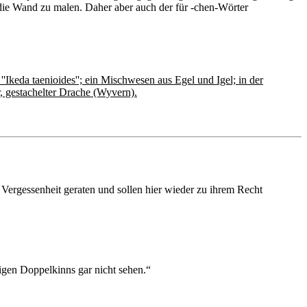
die Wand zu malen. Daher aber auch der für -chen-Wörter
 ''Ikeda taenioides''; ein Mischwesen aus Egel und Igel; in der
r, gestachelter Drache (Wyvern).
ergessenheit geraten und sollen hier wieder zu ihrem Recht
igen Doppelkinns gar nicht sehen.“