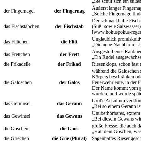
„Sie schuf sich ein süße
Äußerst langer Fingerna
der Fingernagel
der Fingernag
„Solche Fingernäge finde
Der schmackhafte Fischs
das Fischstäbchen
der Fischstab
(Süß- sowie Salzwasser) 
[www.hokuspokus-regenb
Unglaublich promiskuiti
das Flittchen
die Flitt
„Die neue Nachbarin ist
Ausgestorbenes Raubtier
das Frettchen
der Frett
„Ein Rudel ausgewachsen
die Frikadelle
der Frikad
Riesenklops, schon fast 
während die Galoschen si
Körpers beschränken oder
die Galoschen
der Galos
Feuerwehrleute, in der 
Der Name kommt vom grie
wurden, und wurde später
Große Ansulmm verklom
das Gerinnsel
das Gerann
„Bei so einem Gerann ist
Unüberhörbares, extrem
das Gewinsel
das Gewans
„Bei diesem Gewans wir
große Fresse, die auch d
die Goschen
die Goos
„Halt dein Goschen, was 
die Griechen
die Grie (Plural)
Sagenhaftes Riesengesch