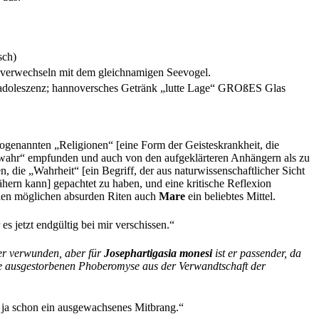
sch)
u verwechseln mit dem gleichnamigen Seevogel.
ostadoleszenz; hannoversches Getränk „lutte Lage“ GROßES Glas
genannten „Religionen“ [eine Form der Geisteskrankheit, die
ür „wahr“ empfunden und auch von den aufgeklärteren Anhängern als zu
, die „Wahrheit“ [ein Begriff, der aus naturwissenschaftlicher Sicht
ähern kann] gepachtet zu haben, und eine kritische Reflexion
llen möglichen absurden Riten auch
Mare
ein beliebtes Mittel.
s jetzt endgültig bei mir verschissen.“
er verwunden, aber für
Josephartigasia monesi
ist er passender, da
 ausgestorbenen Phoberomyse aus der Verwandtschaft der
ist ja schon ein ausgewachsenes Mitbrang.“