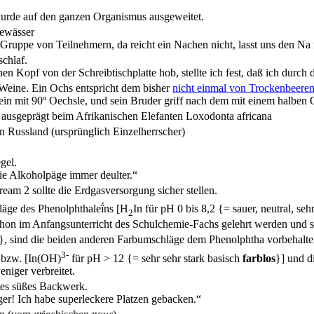
rde auf den ganzen Organismus ausgeweitet.
gewässer
e Gruppe von Teilnehmern, da reicht ein Nachen nicht, lasst uns den N
chlaf.
n Kopf von der Schreibtischplatte hob, stellte ich fest, daß ich durch
Weine. Ein Ochs entspricht dem bisher
nicht einmal von Trockenbeeren
ein mit 90º Oechsle, und sein Bruder griff nach dem mit einem halben 
s ausgeprägt beim Afrikanischen Elefanten Loxodonta africana
in Russland (ursprünglich Einzelherrscher)
gel.
e Alkoholpäge immer deulter.“
ream 2 sollte die Erdgasversorgung sicher stellen.
äge des Phenolphthaleḯns [H
In für pH 0 bis 8,2 {= sauer, neutral, s
2
chon im Anfangsunterricht des Schulchemie-Fachs gelehrt werden und 
}, sind die beiden anderen Farbumschläge dem Phenolphtha vorbehalt
3-
 bzw. [In(OH)
für pH > 12 {= sehr sehr stark basisch
farblos
}] und d
iger verbreitet.
tes süßes Backwerk.
ger! Ich habe superleckere Platzen gebacken.“