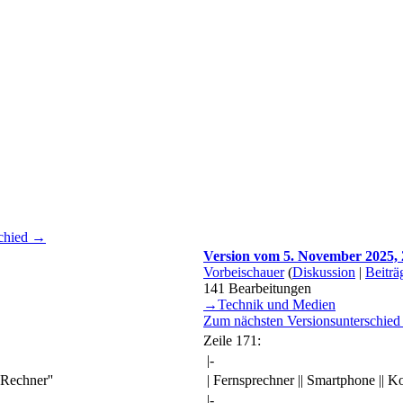
schied →
Version vom 5. November 2025,
Vorbeischauer
(
Diskussion
|
Beiträ
141
Bearbeitungen
→
Technik und Medien
Zum nächsten Versionsunterschie
Zeile 171:
|-
'Rechner''
| Fernsprechner || Smartphone || Ko
|-