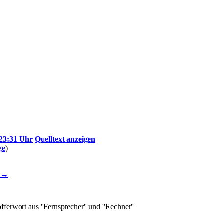
 23:31 Uhr
Quelltext anzeigen
ge
)
d →
fferwort aus ''Fernsprecher'' und ''Rechner''