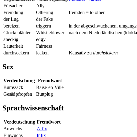
Fürsacher
Ally
Fremdung
Othering
fremden = to other
der Lug
der Fake
bereizen
triggern
in der abgeschwuchenen, umgangssp
Glockenläuter
Whistleblower
nach dem Niederländischen (klokke
aneckig
edgy
Lauterkeit
Fairness
durchseckern
leaken
Kausativ zu
durchsickern
Sex
Verdeutschung
Fremdwort
Bumssack
Baise-en-Ville
Gesäßpfropfen
Buttplug
Sprachwissenschaft
Verdeutschung
Fremdwort
Anwuchs
Affix
Einwuchs
Infix