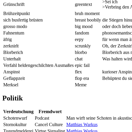
>Sei ich
Grünschrift
greentext
>Verbring den 
Brühzeitpunkt
bruh moment
sich busfertig brüsten
breast boobily
die Stiegen hinu
grosso modo
big mood
oder doch lieb
Fahnentum
fandom
phonosemantisc
äfrig
eepy
für wenn man äf
zerknirlt
scrunkly
Oh, der Zerknir
Blorberich
blorbo
Blorberich aus
Unterhalt
chat
Was halten wird
Verfahl heldengeschilchten Ausmaßes
epic fail
Anspinst
flex
kurioser Anspin
Geflappzeit
flop era
Behüptest du si
Merksel
Meme
Politik
Verdeutschung
Fremdwort
Schotenwurf
Podcast
Man wirft seine Schoten in akustis
Stornokultur
Cancel Culture
Matthias Warkus
Tugendmelderei
Virtue Signaling
Matthias Warkus