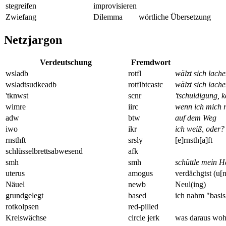
stegreifen
improvisieren
Zwiefang
Dilemma
wörtliche Übersetzung
Netzjargon
Verdeutschung
Fremdwort
wsladb
rotfl
wälzt sich lac
wsladtsudkeadb
rotflbtcastc
wälzt sich lach
'tknwst
scnr
'tschuldigung, 
wimre
iirc
wenn ich mich r
adw
btw
auf dem Weg
iwo
ikr
ich weiß, oder?
rnsthft
srsly
[e]rnsth[a]ft
schlüsselbrettsabwesend
afk
smh
smh
schüttle mein H
uterus
amogus
verdächgtst (u[n
Näuel
newb
Neul(ing)
grundgelegt
based
ich nahm "basis
rotkolpsen
red-pilled
Kreiswächse
circle jerk
was daraus woh