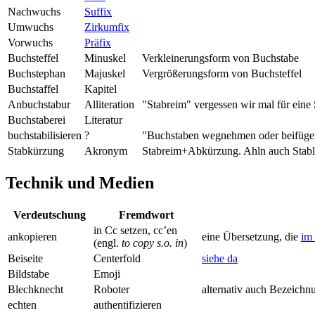
Nachwuchs
Suffix
Umwuchs
Zirkumfix
Vorwuchs
Präfix
Buchsteffel
Minuskel
Verkleinerungsform von Buchstabe
Buchstephan
Majuskel
Vergrößerungsform von Buchsteffel
Buchstaffel
Kapitel
Anbuchstabur
Alliteration
"Stabreim" vergessen wir mal für eine
Buchstaberei
Literatur
buchstabilisieren
?
"Buchstaben wegnehmen oder beifügen 
Stabkürzung
Akronym
Stabreim+Abkürzung. Ahln auch Stab
Technik und Medien
Verdeutschung
Fremdwort
in Cc setzen, cc’en
ankopieren
eine Übersetzung, die
im
(engl.
to copy s.o. in
)
Beiseite
Centerfold
siehe da
Bildstabe
Emoji
Blechknecht
Roboter
alternativ auch Bezeichn
echten
authentifizieren