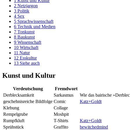
1
Kunst und Kultur
2
Netzjargon
3
Politik
4
Sex
5
Sprachwissenschaft
6
Technik und Medien
7
Tonkunst
8
Baukunst
9
Wissenschaft
10
Wirtschaft
11
Natur
12
Esskultur
13
Siehe auch
Kunst und Kultur
Verdeutschung
Fremdwort
Derblecksamkeit
Sarkasmus
Wie das bairische »Derble
geschehnisreiche Bildfolge
Comic
Katz+Goldt
Klebung
Collage
Rempelgrube
Moshpit
Rumpfkluft
T-Shirts
Katz+Goldt
Sprühstück
Graffito
bewitchedmind