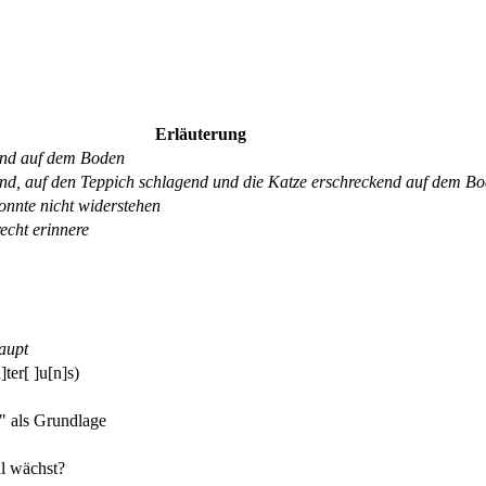
Erläuterung
hend auf dem Boden
end, auf den Teppich schlagend und die Katze erschreckend auf dem B
konnte nicht widerstehen
echt erinnere
aupt
]ter[ ]u[n]s)
" als Grundlage
l wächst?