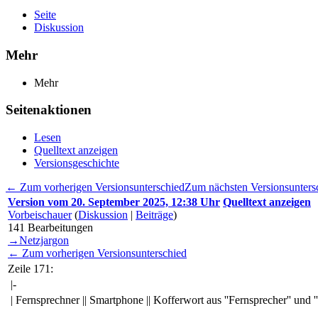
Seite
Diskussion
Mehr
Mehr
Seitenaktionen
Lesen
Quelltext anzeigen
Versionsgeschichte
← Zum vorherigen Versionsunterschied
Zum nächsten Versionsunter
Version vom 20. September 2025, 12:38 Uhr
Quelltext anzeigen
Vorbeischauer
(
Diskussion
|
Beiträge
)
141
Bearbeitungen
→
Netzjargon
← Zum vorherigen Versionsunterschied
Zeile 171:
|-
| Fernsprechner || Smartphone || Kofferwort aus ''Fernsprecher'' und '