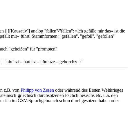
en || [[Kausativ]] analog ''fallen''/''fällen'': »ich gefälle mir das« ist die
lt mir« führt. Stammformen: ''gefällen'', ''gefoll'', ''gefollen''
uch ''geheißen'' für ''prompten''
 || ''hirchzt – harchz – hürchze – gehorchzen''
en z.B. von
Philipp von Zesen
oder während des Ersten Weltkrieges
einisch-griechisch durchsotzenen Fachchinesischs etc. u.a. den
 die sich im GSV-Sprachgebrauch schon durchgesotzen haben oder