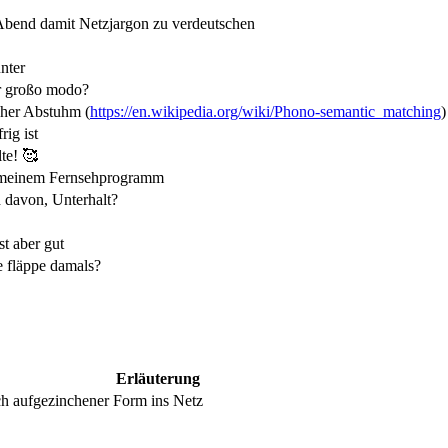
Abend damit Netzjargon zu verdeutschen
nter
er großo modo?
her Abstuhm (
https://en.wikipedia.org/wiki/Phono-semantic_matching
)
rig ist
lte! 🥰
 meinem Fernsehprogramm
 davon, Unterhalt?
st aber gut
e fläppe damals?
Erläuterung
ch aufgezinchener Form ins Netz