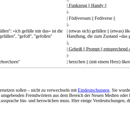
| Funkzeug || Handy ||
|-
| Födiversum || Fediverse ||
|-
fällen'': »ich gefälle mir das« ist die
| (etwas sich) gefällen || (etwas) lik
en'', ''gefoll'', ''gefollen''
Handlung, die zum Zustand »das gefäl
|-
| Geheiß || Prompt || entsprechend a
|-
gehorchzen''
| herzchen || (mit einem Herz) liken
rsetzen sollen – nicht zu verwechseln mit
Eindeutschungen
. Sie wurd
s umgebenden Fremdwörtern aus dem Bereich der Neuen Medien oder lat
r Aussprache hin- und herswitchen muss. Hier einige Verdeutschungen,