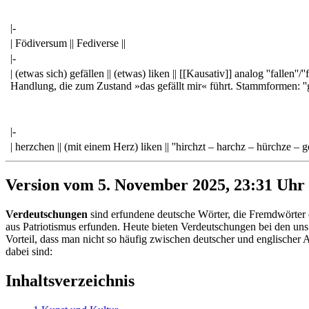
|-
| Födiversum || Fediverse ||
|-
| (etwas sich) gefällen || (etwas) liken || [[Kausativ]] analog ''fallen''/''
Handlung, die zum Zustand »das gefällt mir« führt. Stammformen: ''gefäll
|-
| herzchen || (mit einem Herz) liken || ''hirchzt – harchz – hürchze – 
Version vom 5. November 2025, 23:31 Uhr
Verdeutschungen
sind erfundene deutsche Wörter, die Fremdwörter e
aus Patriotismus erfunden. Heute bieten Verdeutschungen bei den un
Vorteil, dass man nicht so häufig zwischen deutscher und englische
dabei sind:
Inhaltsverzeichnis