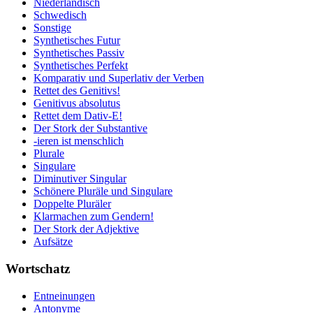
Niederländisch
Schwedisch
Sonstige
Synthetisches Futur
Synthetisches Passiv
Synthetisches Perfekt
Komparativ und Superlativ der Verben
Rettet des Genitivs!
Genitivus absolutus
Rettet dem Dativ-E!
Der Stork der Substantive
-ieren ist menschlich
Plurale
Singulare
Diminutiver Singular
Schönere Pluräle und Singulare
Doppelte Pluräler
Klarmachen zum Gendern!
Der Stork der Adjektive
Aufsätze
Wortschatz
Entneinungen
Antonyme