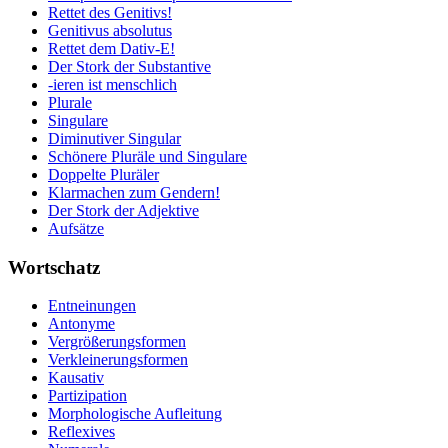
Rettet des Genitivs!
Genitivus absolutus
Rettet dem Dativ-E!
Der Stork der Substantive
-ieren ist menschlich
Plurale
Singulare
Diminutiver Singular
Schönere Pluräle und Singulare
Doppelte Pluräler
Klarmachen zum Gendern!
Der Stork der Adjektive
Aufsätze
Wortschatz
Entneinungen
Antonyme
Vergrößerungsformen
Verkleinerungsformen
Kausativ
Partizipation
Morphologische Aufleitung
Reflexives