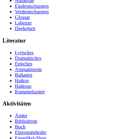
Numerale
Eindeutschungen
Verdeutschungen
Glossar
Labenze
Deekelsen
Literatur
Lyrisches
Dramatisches
Episches
Animalpoesie
Balladen
Haikos
Haikous
Kummerkasten
Aktivitäten
Ämter
Bibliodrom
Buch
Ehrenmitglieder
Fanartikel-Shop