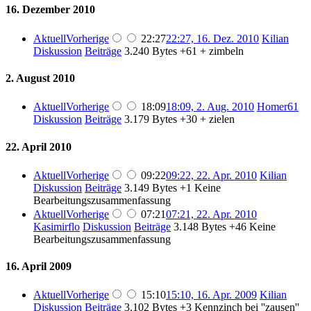
16. Dezember 2010
Aktuell
Vorherige
22:27
22:27, 16. Dez. 2010
Kilian
Diskussion
Beiträge
3.240 Bytes
+61
+ zimbeln
2. August 2010
Aktuell
Vorherige
18:09
18:09, 2. Aug. 2010
Homer61
Diskussion
Beiträge
3.179 Bytes
+30
+ zielen
22. April 2010
Aktuell
Vorherige
09:22
09:22, 22. Apr. 2010
Kilian
Diskussion
Beiträge
3.149 Bytes
+1
Keine
Bearbeitungszusammenfassung
Aktuell
Vorherige
07:21
07:21, 22. Apr. 2010
Kasimirflo
Diskussion
Beiträge
3.148 Bytes
+46
Keine
Bearbeitungszusammenfassung
16. April 2009
Aktuell
Vorherige
15:10
15:10, 16. Apr. 2009
Kilian
Diskussion
Beiträge
3.102 Bytes
+3
Kennzinch bei ''zausen''