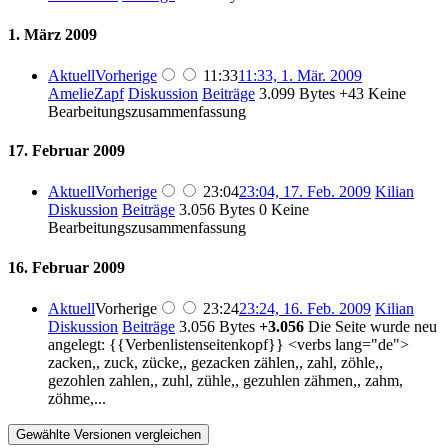
1. März 2009
Aktuell
Vorherige
11:33
11:33, 1. Mär. 2009
AmelieZapf
Diskussion
Beiträge
3.099 Bytes
+43
Keine
Bearbeitungszusammenfassung
17. Februar 2009
Aktuell
Vorherige
23:04
23:04, 17. Feb. 2009
Kilian
Diskussion
Beiträge
3.056 Bytes
0
Keine
Bearbeitungszusammenfassung
16. Februar 2009
Aktuell
Vorherige
23:24
23:24, 16. Feb. 2009
Kilian
Diskussion
Beiträge
3.056 Bytes
+3.056
Die Seite wurde neu
angelegt: {{Verbenlistenseitenkopf}} <verbs lang="de">
zacken,, zuck, zücke,, gezacken zählen,, zahl, zöhle,,
gezohlen zahlen,, zuhl, zühle,, gezuhlen zähmen,, zahm,
zöhme,...