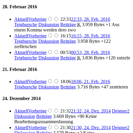
28. Februar 2016
Aktuell
Vorherige
22:33
22:33, 28. Feb. 2016
Teigbursche
Diskussion
Beiträge
K
3.959 Bytes
+1
Aus
einem Komma werden dero zwo
Aktuell
Vorherige
16:15
16:15, 28. Feb. 2016
Teigbursche
Diskussion
Beiträge
3.958 Bytes
+122
zerfleischen
Aktuell
Vorherige
00:53
00:53, 28. Feb. 2016
Teigbursche
Diskussion
Beiträge
K
3.836 Bytes
+120
zutzeln
21. Februar 2016
Aktuell
Vorherige
18:06
18:06, 21. Feb. 2016
Teigbursche
Diskussion
Beiträge
3.716 Bytes
+47
zentrieren
24. Dezember 2014
Aktuell
Vorherige
21:32
21:32, 24. Dez. 2014
Deigner2
Diskussion
Beiträge
3.669 Bytes
+90
Keine
Bearbeitungszusammenfassung
Aktuell
Vorherige
21:30
21:30, 24. Dez. 2014
Deigner2
Diskussion
Beiträge
3.579 Bytes
+2
Keine