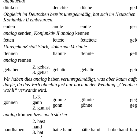
aufbauend!
dünken
deuchte
döche
ged
Obgleich im Deutschen bereits unregelmäßig, hat sich im Neutschen 
Konjunktiv II einbriurgen.
enden
andte
endte
gea
analog
senden
, Konjunktiv II analog
kennen
fetten
fettete
fettettete
gefe
Unregelmaß statt Stork, stotternde Variante
flennen
flannte
flennte
gef
analog
rennen
2. gehast
gehaben
gehatte
gehätte
geh
3. gehat
Wir haben dies analog
haben
verunregelmäßigt, was aber kaum auffa
dürfte, da das Verb ohnehin fast nur noch in der Wendung „Gehabe 
wohl!“ verwandt wird.
1./3.
gonnte
gönnte
geg
gönnen
gann
gonn
gönne
ge
2. gannst
analog
können
bzw. noch stärker
2. hast
hand
handhaben
hatte hand
hätte hand
habe hand
han
3. hat