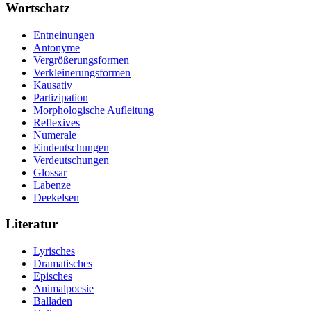
Wortschatz
Entneinungen
Antonyme
Vergrößerungsformen
Verkleinerungsformen
Kausativ
Partizipation
Morphologische Aufleitung
Reflexives
Numerale
Eindeutschungen
Verdeutschungen
Glossar
Labenze
Deekelsen
Literatur
Lyrisches
Dramatisches
Episches
Animalpoesie
Balladen