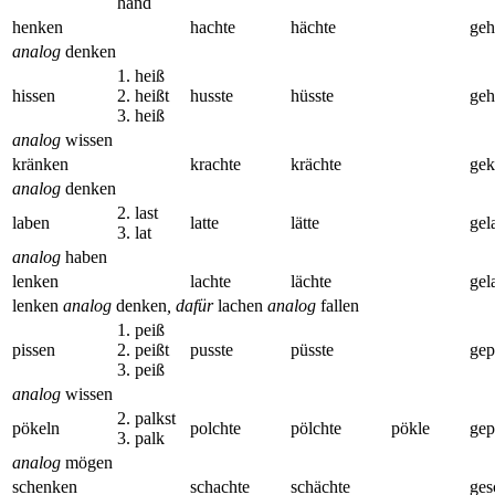
hand
henken
hachte
hächte
geh
analog
denken
1. heiß
hissen
2. heißt
husste
hüsste
geh
3. heiß
analog
wissen
kränken
krachte
krächte
gek
analog
denken
2. last
laben
latte
lätte
gel
3. lat
analog
haben
lenken
lachte
lächte
gel
lenken
analog
denken
, dafür
lachen
analog
fallen
1. peiß
pissen
2. peißt
pusste
püsste
gep
3. peiß
analog
wissen
2. palkst
pökeln
polchte
pölchte
pökle
gep
3. palk
analog
mögen
schenken
schachte
schächte
ges