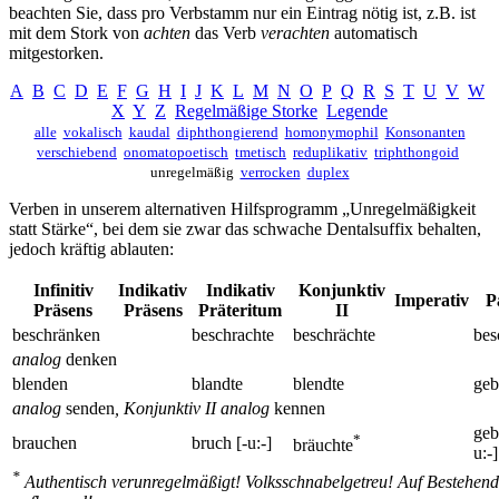
beachten Sie, dass pro Verbstamm nur ein Eintrag nötig ist, z.B. ist
mit dem Stork von
achten
das Verb
verachten
automatisch
mitgestorken.
A
B
C
D
E
F
G
H
I
J
K
L
M
N
O
P
Q
R
S
T
U
V
W
X
Y
Z
Regelmäßige Storke
Legende
alle
vokalisch
kaudal
diphthongierend
homonymophil
Konsonanten
verschiebend
onomatopoetisch
tmetisch
reduplikativ
triphthongoid
unregelmäßig
verrocken
duplex
Verben in unserem alternativen Hilfsprogramm „Unregelmäßigkeit
statt Stärke“, bei dem sie zwar das schwache Dentalsuffix behalten,
jedoch kräftig ablauten:
Infinitiv
Indikativ
Indikativ
Konjunktiv
Imperativ
P
Präsens
Präsens
Präteritum
II
beschränken
beschrachte
beschrächte
bes
analog
denken
blenden
blandte
blendte
geb
analog
senden
, Konjunktiv II analog
kennen
geb
*
brauchen
bruch [-u:-]
bräuchte
u:-]
*
Authentisch verunregelmäßigt! Volksschnabelgetreu! Auf Bestehend