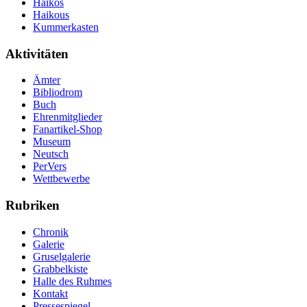
Haikos
Haikous
Kummerkasten
Aktivitäten
Ämter
Bibliodrom
Buch
Ehrenmitglieder
Fanartikel-Shop
Museum
Neutsch
PerVers
Wettbewerbe
Rubriken
Chronik
Galerie
Gruselgalerie
Grabbelkiste
Halle des Ruhmes
Kontakt
Pressespiegel