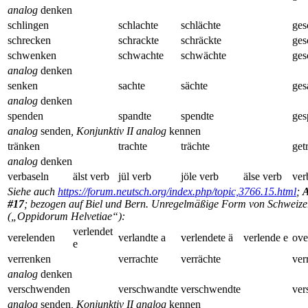
analog
denken
schlingen
schlachte
schlächte
ges
schrecken
schrackte
schräckte
ges
schwenken
schwachte
schwächte
ges
analog
denken
senken
sachte
sächte
ges
analog
denken
spenden
spandte
spendte
ges
analog
senden
, Konjunktiv II analog
kennen
tränken
trachte
trächte
get
analog
denken
verbaseln
älst verb
jül verb
jöle verb
älse verb
ver
Siehe auch
https://forum.neutsch.org/index.php/topic,3766.15.html
;
A
#17
; bezogen auf Biel und Bern. Unregelmäßige Form von Schweize
(„Oppidorum Helvetiae“):
verlendet
verelenden
verlandte a
verlendete ä
verlende e
ove
e
verrenken
verrachte
verrächte
ver
analog
denken
verschwenden
verschwandte
verschwendte
ver
analog
senden
, Konjunktiv II analog
kennen