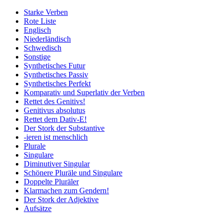
Starke Verben
Rote Liste
Englisch
Niederländisch
Schwedisch
Sonstige
Synthetisches Futur
Synthetisches Passiv
Synthetisches Perfekt
Komparativ und Superlativ der Verben
Rettet des Genitivs!
Genitivus absolutus
Rettet dem Dativ-E!
Der Stork der Substantive
-ieren ist menschlich
Plurale
Singulare
Diminutiver Singular
Schönere Pluräle und Singulare
Doppelte Pluräler
Klarmachen zum Gendern!
Der Stork der Adjektive
Aufsätze