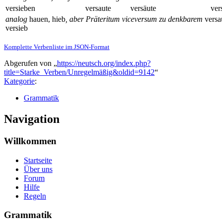
versieben
versaute
versäute
ver
analog
hauen, hieb
, aber Präteritum viceversum zu denkbarem
versa
versieb
Komplette Verbenliste im JSON-Format
Abgerufen von „
https://neutsch.org/index.php?
title=Starke_Verben/Unregelmäßig&oldid=9142
“
Kategorie
:
Grammatik
Navigation
Willkommen
Startseite
Über uns
Forum
Hilfe
Regeln
Grammatik