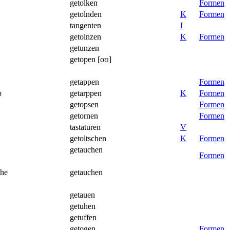
getolken
Formen
getolnden
K
Formen
tangenten
I
getolnzen
K
Formen
getunzen
getopen [oʊ]
getappen
Formen
p
getarppen
K
Formen
getopsen
Formen
getornen
Formen
tastaturen
V
getoltschen
K
Formen
getauchen
Formen
che
getauchen
getauen
getuhen
getuffen
getogen
Formen