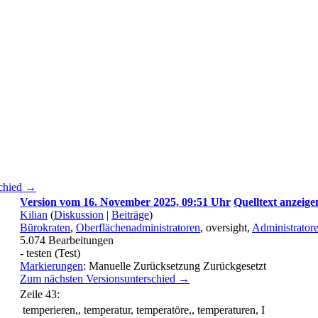
schied →
Version vom 16. November 2025, 09:51 Uhr
Quelltext anzeige
Kilian
(
Diskussion
|
Beiträge
)
Bürokraten
,
Oberflächenadministratoren
, oversight,
Administrator
5.074
Bearbeitungen
- testen (Test)
Markierungen
:
Manuelle Zurücksetzung
Zurückgesetzt
Zum nächsten Versionsunterschied →
Zeile 43:
temperieren,, temperatur, temperatöre,, temperaturen, I