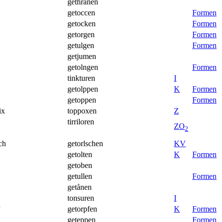
gethrånen
getoccen
Formen
getocken
Formen
getorgen
Formen
getulgen
Formen
getjumen
getolngen
Formen
tinkturen
I
getolppen
K
Formen
getoppen
Formen
ix
toppoxen
Z
tirriloren
Z
O
2
sch
getorlschen
K
V
getolten
K
Formen
getoben
getullen
Formen
getånen
tonsuren
I
getorpfen
K
Formen
geteppen
Formen