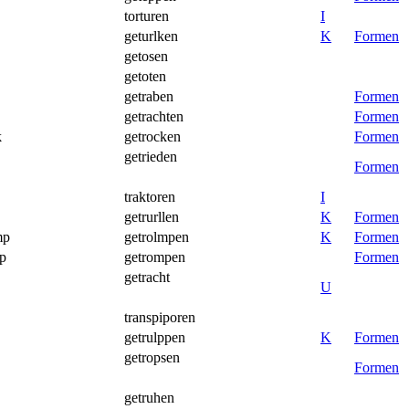
torturen
I
geturlken
K
Formen
getosen
getoten
getraben
Formen
getrachten
Formen
k
getrocken
Formen
getrieden
Formen
traktoren
I
getrurllen
K
Formen
mp
getrolmpen
K
Formen
mp
getrompen
Formen
getracht
U
transpiporen
getrulppen
K
Formen
getropsen
Formen
getruhen