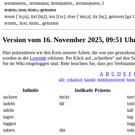
terminieren,, terminator, terminatöre,, terminatoren, I
testen,, tost, töste,, getosten
texen [ˈtɛçn̩], tixt [tɪçt], tox [tɔx], töxe [ˈtœçə], tix [tɪç], getoxen [gəˈt
texten,, tuxt, tüxte,, getuxten
Version vom 16. November 2025, 09:51 Uh
Hier präsentieren wir den Kern unserer Arbeit, die von uns gestor
werden in der
Legende
erkloren. Per Klick auf „schreiben“ auf den 
Sie im Wiki eingeloggen sind. Bitte beachten Sie, dass pro Verbstamm 
A
B
C
D
E
F
alle
vokalisch
kaudal
diphthongierend
homo
Infinitiv
Indikativ Präsens
tackern
tirckt
turc
tadeln
tilt
told
tafeln
talf
tagen
tug
taggen
tug
takten
tikt
tokt