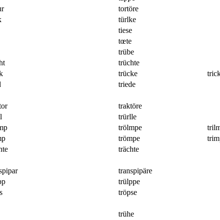
ur
tortöre
k
türlke
tiese
tœte
trübe
ht
trüchte
k
trücke
tric
d
triede
tor
traktöre
l
trürlle
lmp
trölmpe
tril
mp
trömpe
tri
hte
trächte
spipar
transpipäre
pp
trülppe
s
tröpse
trühe