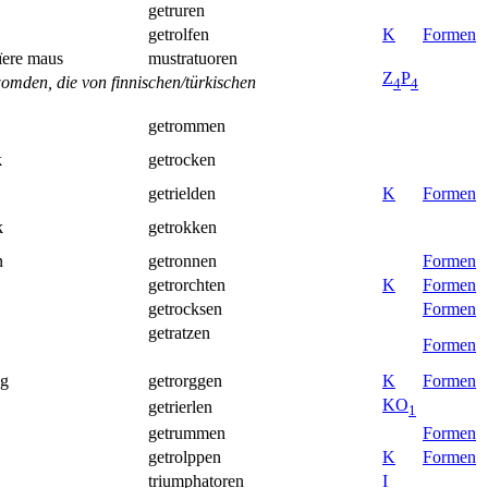
getruren
getrolfen
K
Formen
iïere maus
mustratuoren
Z
P
omden, die von finnischen/türkischen
4
4
getrommen
k
getrocken
getrielden
K
Formen
k
getrokken
n
getronnen
Formen
getrorchten
K
Formen
getrocksen
Formen
getratzen
Formen
gg
getrorggen
K
Formen
K
O
getrierlen
1
getrummen
Formen
getrolppen
K
Formen
triumphatoren
I