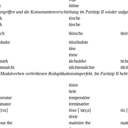
m
tülme
rgriffen und die Konsonantenverschiebung im Partizip II wieder aufge
ch
tösche
ch
tüsche
sch
tlörsche
tlei
olndst
tiüsölndste
täse
törse
hnark
tächnärke
tich
htmalcht
tälchtemälchte
tilc
i Modalverben verbrittenen Reduplikationsimperfekt. Im Partizip II heb
tööre
tiele
peratur
temperatöre
inator
terminatöre
[tɔx]
töxe [ˈtœçə]
tix [
tüxte
sur the
matisüre the
mati