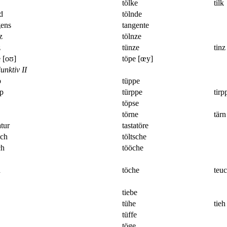
tölke
tilk
d
tölnde
gens
tangente
z
tölnze
z
tünze
tinz
 [oʊ]
töpe [œy]
unktiv II
p
tüppe
pp
türppe
tirp
töpse
törne
tärn
atur
tastatöre
sch
töltsche
ch
tööche
h
töche
teu
tiebe
tühe
tieh
tüffe
töge