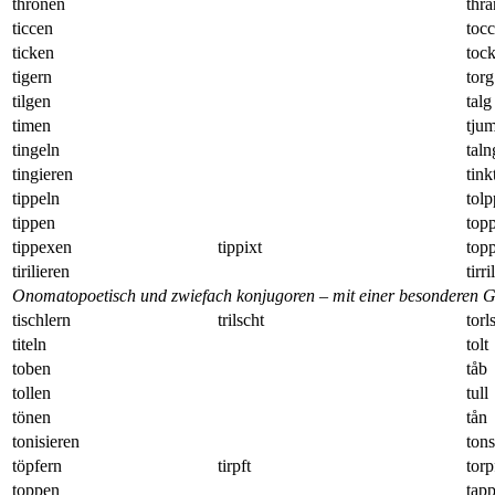
thronen
thrå
ticcen
tocc
ticken
toc
tigern
torg
tilgen
talg
timen
tju
tingeln
taln
tingieren
tink
tippeln
tolp
tippen
top
tippexen
tippixt
top
tirilieren
tirri
Onomatopoetisch und zwiefach konjugoren – mit einer besonderen Ge
tischlern
trilscht
torl
titeln
tolt
toben
tåb
tollen
tull
tönen
tån
tonisieren
tons
töpfern
tirpft
torp
toppen
tap