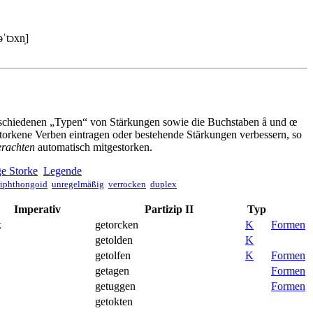
əˈtɔxn̩]
erschiedenen „Typen“ von Stärkungen sowie die Buchstaben å und œ
torkene Verben eintragen oder bestehende Stärkungen verbessern, so
erachten
automatisch mitgestorken.
e Storke
Legende
riphthongoid
unregelmäßig
verrocken
duplex
Imperativ
Partizip II
Typ
k
getorcken
K
Formen
getolden
K
getolfen
K
Formen
getagen
Formen
getuggen
Formen
getokten