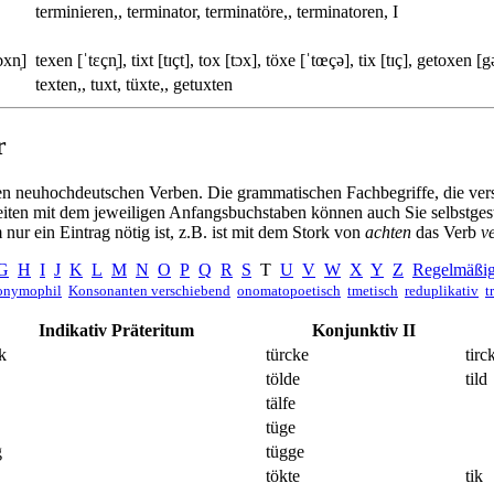
terminieren,, terminator, terminatöre,, terminatoren, I
ɔxn̩]
texen [ˈtɛçn̩], tixt [tɪçt], tox [tɔx], töxe [ˈtœçə], tix [tɪç], getoxen [g
texten,, tuxt, tüxte,, getuxten
r
kenen neuhochdeutschen Verben. Die grammatischen Fachbegriffe, die v
Seiten mit dem jeweiligen Anfangsbuchstaben können auch Sie selbstges
nur ein Eintrag nötig ist, z.B. ist mit dem Stork von
achten
das Verb
v
G
H
I
J
K
L
M
N
O
P
Q
R
S
T
U
V
W
X
Y
Z
Regelmäßig
nymophil
Konsonanten verschiebend
onomatopoetisch
tmetisch
reduplikativ
t
Indikativ Präteritum
Konjunktiv II
k
türcke
tirc
tölde
tild
tälfe
tüge
g
tügge
tökte
tik