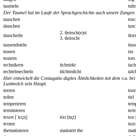
taumeln
tul
Der Taumel hat im Laufe der Sprachgeschichte auch unsere Zungen e
tauschen
tos
täuschen
tus
2. tleirsch(e)st
täuscherln
tlor
3. tleirscht
tausendsteln
tius
teasen
tas
teasern
tors
technikern
tichnirkt
tac
techtelmechteln
tilchtmilcht
talc
Hier entwickelt die Coniugatio duplex Ähnlichkeiten mit dem v.a. be
Lustmolch sein Haupt.
teeren
toor
teilen
tiel
temperieren
tem
terminieren
term
texen [ˈtɛçn̩]
tixt [tɪçt]
tox 
texten
tuxt
thematisieren
matisiert the
mati