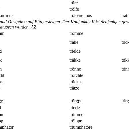
trüre
trölfe
toir mus
trötöäre müs
trat
und Obstpüree auf Bürgersteigen. Der Konjunktiv II ist denjenigen gew
ratuoren wurden.
AZ
mm
trömme
träke
tric
ld
trielde
k
träkke
trik
n
trönne
trin
cht
trörchte
ks
trückse
z
trätze
gg
trörgge
trir
l
trierle
mm
trümme
pp
trölppe
umphator
triumphatöre