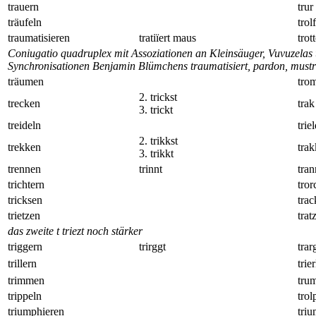
trauern
trur
träufeln
trolf
traumatisieren
tratiïert maus
trot
Coniugatio quadruplex mit Assoziationen an Kleinsäuger, Vuvuzelas 
Synchronisationen Benjamin Blümchens traumatisiert, pardon, must
träumen
tro
2. trickst
trecken
trak
3. trickt
treideln
trie
2. trikkst
trekken
trak
3. trikkt
trennen
trinnt
tran
trichtern
tror
tricksen
trac
trietzen
trat
das zweite t triezt noch stärker
triggern
trirggt
trar
trillern
trier
trimmen
tru
trippeln
trol
triumphieren
tri