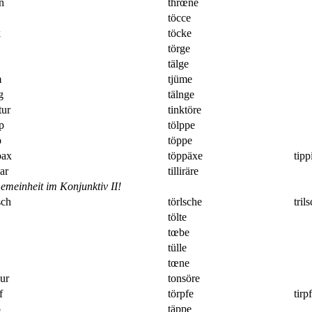
n
thrœne
töcce
k
töcke
törge
tälge
m
tjüme
g
tälnge
tur
tinktöre
p
tölppe
p
töppe
pax
töppäxe
tipp
lar
tilliräre
meinheit im Konjunktiv II!
sch
törlsche
tril
tölte
tœbe
tülle
tœne
ur
tonsöre
f
törpfe
tirpf
p
täppe