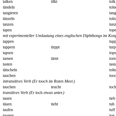
talken
tilkt
tolk
tändeln
toln
tangieren
tan
tänzeln
toln
tanzen
tun
tapen
tope
mit experimenteller Umlautung eines englischen Diphthongs im Konj
tappen
tup
tappern
tirppt
tur
tapsen
tops
tarnen
tärnt
torn
tasten
tast
tätscheln
tolt
tauchen
too
intransitives Verb (Er tooch im Roten Meer.)
tauchen
teucht
toc
transitives Verb (Er
toch
etwas unter.)
tauen
tieb
täuen
tieht
tuh
taufen
tuff
taugen
tog