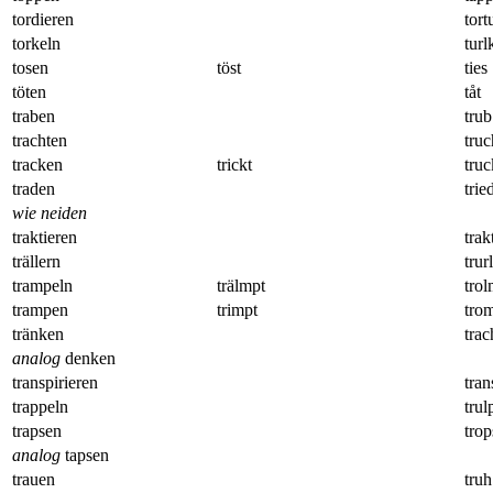
tordieren
tort
torkeln
turl
tosen
töst
ties
töten
tåt
traben
trub
trachten
truc
tracken
trickt
truc
traden
trie
wie neiden
traktieren
trak
trällern
trurl
trampeln
trälmpt
tro
trampen
trimpt
tro
tränken
trac
analog
denken
transpirieren
tran
trappeln
trul
trapsen
trop
analog
tapsen
trauen
truh