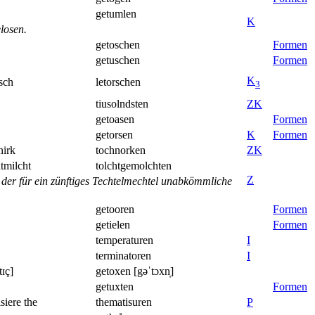
getumlen
K
losen.
getoschen
Formen
getuschen
Formen
K
rsch
letorschen
3
tiusolndsten
Z
K
getoasen
Formen
getorsen
K
Formen
nirk
tochnorken
Z
K
htmilcht
tolchtgemolchten
Z
t der für ein zünftiges Techtelmechtel unabkömmliche
getooren
Formen
getielen
Formen
temperaturen
I
terminatoren
I
tɪç]
getoxen [gəˈtɔxn̩]
getuxten
Formen
siere the
thematisuren
P