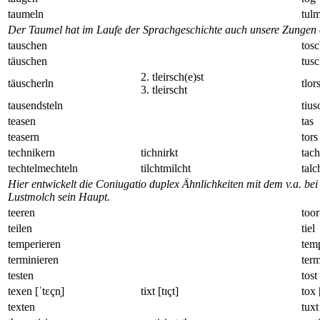
taumeln
tul
Der Taumel hat im Laufe der Sprachgeschichte auch unsere Zungen e
tauschen
tos
täuschen
tus
2. tleirsch(e)st
täuscherln
tlor
3. tleirscht
tausendsteln
tius
teasen
tas
teasern
tors
technikern
tichnirkt
tac
techtelmechteln
tilchtmilcht
talc
Hier entwickelt die Coniugatio duplex Ähnlichkeiten mit dem v.a. be
Lustmolch sein Haupt.
teeren
toor
teilen
tiel
temperieren
tem
terminieren
term
testen
tost
texen [ˈtɛçn̩]
tixt [tɪçt]
tox 
texten
tuxt