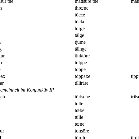
sur the
matisüre the
mati
n
thrœne
töcce
k
töcke
törge
tälge
m
tjüme
g
tälnge
tur
tinktöre
p
tölppe
p
töppe
pax
töppäxe
tipp
lar
tilliräre
meinheit im Konjunktiv II!
sch
törlsche
tril
tölte
tœbe
tülle
tœne
ur
tonsöre
f
törpfe
tirpf