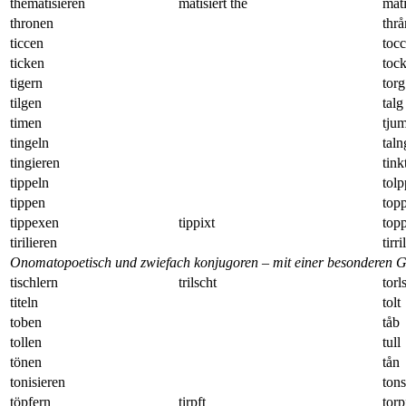
thematisieren
matisiert the
mati
thronen
thrå
ticcen
tocc
ticken
toc
tigern
torg
tilgen
talg
timen
tju
tingeln
taln
tingieren
tink
tippeln
tolp
tippen
top
tippexen
tippixt
top
tirilieren
tirri
Onomatopoetisch und zwiefach konjugoren – mit einer besonderen Ge
tischlern
trilscht
torl
titeln
tolt
toben
tåb
tollen
tull
tönen
tån
tonisieren
tons
töpfern
tirpft
torp