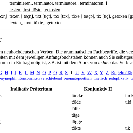
terminieren,, terminator, terminatöre,, terminatoren, I
testen,, tost, töste,, getosten
ɔxn̩]
texen [ˈtɛçn̩], tixt [tɪçt], tox [tɔx], töxe [ˈtœçə], tix [tɪç], getoxen [g
texten,, tuxt, tüxte,, getuxten
r
kenen neuhochdeutschen Verben. Die grammatischen Fachbegriffe, die v
Seiten mit dem jeweiligen Anfangsbuchstaben können auch Sie selbstges
nur ein Eintrag nötig ist, z.B. ist mit dem Stork von
achten
das Verb
v
G
H
I
J
K
L
M
N
O
P
Q
R
S
T
U
V
W
X
Y
Z
Regelmäßig
nymophil
Konsonanten verschiebend
onomatopoetisch
tmetisch
reduplikativ
t
Indikativ Präteritum
Konjunktiv II
k
türcke
tirc
tölde
tild
tälfe
tüge
g
tügge
tökte
tik