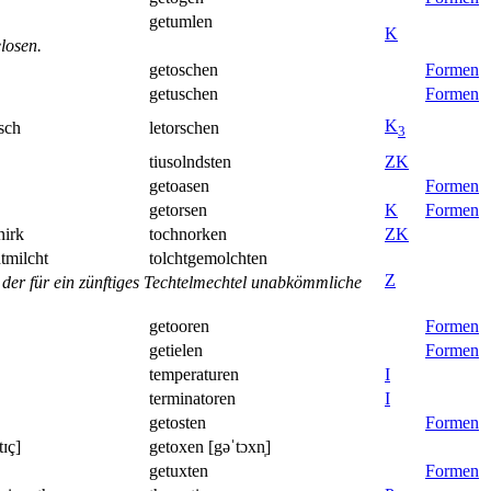
getumlen
K
losen.
getoschen
Formen
getuschen
Formen
K
rsch
letorschen
3
tiusolndsten
Z
K
getoasen
Formen
getorsen
K
Formen
nirk
tochnorken
Z
K
htmilcht
tolchtgemolchten
Z
t der für ein zünftiges Techtelmechtel unabkömmliche
getooren
Formen
getielen
Formen
temperaturen
I
terminatoren
I
getosten
Formen
tɪç]
getoxen [gəˈtɔxn̩]
getuxten
Formen