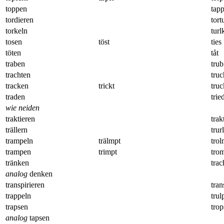
toppen
tap
tordieren
tort
torkeln
turl
tosen
töst
ties
töten
tåt
traben
trub
trachten
truc
tracken
trickt
truc
traden
trie
wie neiden
traktieren
trak
trällern
trurl
trampeln
trälmpt
tro
trampen
trimpt
tro
tränken
trac
analog
denken
transpirieren
tran
trappeln
trul
trapsen
trop
analog
tapsen