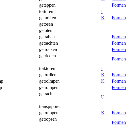
geteppen
Formen
torturen
I
geturlken
K
Formen
getosen
getoten
getraben
Formen
getrachten
Formen
k
getrocken
Formen
getrieden
Formen
traktoren
I
getrurllen
K
Formen
mp
getrolmpen
K
Formen
mp
getrompen
Formen
getracht
U
transpiporen
getrulppen
K
Formen
getropsen
Formen