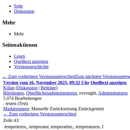
Seite
Diskussion
Mehr
Mehr
Seitenaktionen
Lesen
Quelltext anzeigen
Versionsgeschichte
← Zum vorherigen Versionsunterschied
Zum nächsten Versionsunter
Version vom 16. November 2025, 09:32 Uhr
Quelltext anzeigen
Kilian
(
Diskussion
|
Beiträge
)
Bürokraten
,
Oberflächenadministratoren
, oversight,
Administratoren
5.074
Bearbeitungen
- testen (Test)
Markierungen
:
Manuelle Zurücksetzung
Zurückgesetzt
← Zum vorherigen Versionsunterschied
Zeile 43:
temperieren,, temperatur, temperatöre,, temperaturen, I