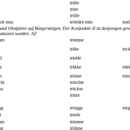
trühe
trüre
trölfe
toir mus
trötöäre müs
trat
und Obstpüree auf Bürgersteigen. Der Konjunktiv II ist denjenigen gew
ratuoren wurden.
AZ
mm
trömme
träke
tric
ld
trielde
k
träkke
trik
n
trönne
trin
cht
trörchte
ks
trückse
z
trätze
gg
trörgge
trir
l
trierle
mm
trümme
pp
trölppe