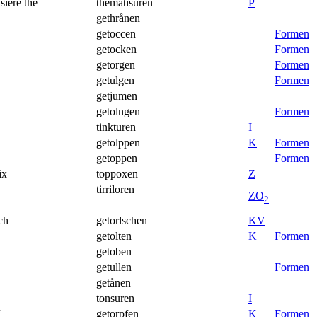
siere the
thematisuren
P
gethrånen
getoccen
Formen
getocken
Formen
getorgen
Formen
getulgen
Formen
getjumen
getolngen
Formen
tinkturen
I
getolppen
K
Formen
getoppen
Formen
ix
toppoxen
Z
tirriloren
Z
O
2
sch
getorlschen
K
V
getolten
K
Formen
getoben
getullen
Formen
getånen
tonsuren
I
getorpfen
K
Formen