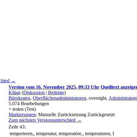
schied →
Version vom 16. November 2025, 09:33 Uhr
Quelltext anzeige
Kilian
(
Diskussion
|
Beiträge
)
Bürokraten
,
Oberflächenadministratoren
, oversight,
Administrator
5.074
Bearbeitungen
+ testen (Test)
Markierungen
:
Manuelle Zurücksetzung
Zurückgesetzt
Zum nächsten Versionsunterschied →
Zeile 43:
temperieren,, temperatur, temperatöre,, temperaturen, I