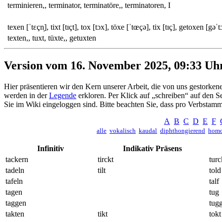
terminieren,, terminator, terminatöre,, terminatoren, I
texen [ˈtɛçn̩], tixt [tɪçt], tox [tɔx], töxe [ˈtœçə], tix [tɪç], getoxen [gəˈt
texten,, tuxt, tüxte,, getuxten
Version vom 16. November 2025, 09:33 Uh
Hier präsentieren wir den Kern unserer Arbeit, die von uns gestor
werden in der
Legende
erkloren. Per Klick auf „schreiben“ auf den 
Sie im Wiki eingeloggen sind. Bitte beachten Sie, dass pro Verbstamm 
A
B
C
D
E
F
alle
vokalisch
kaudal
diphthongierend
homo
Infinitiv
Indikativ Präsens
tackern
tirckt
turc
tadeln
tilt
told
tafeln
talf
tagen
tug
taggen
tug
takten
tikt
tokt