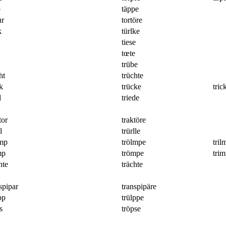
p
täppe
ur
tortöre
k
türlke
tiese
tœte
trübe
ht
trüchte
k
trücke
tric
d
triede
tor
traktöre
l
trürlle
lmp
trölmpe
tril
mp
trömpe
tri
hte
trächte
spipar
transpipäre
pp
trülppe
s
tröpse