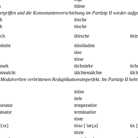
m
tülme
rgriffen und die Konsonantenverschiebung im Partizip II wieder aufge
ch
tösche
ch
tüsche
sch
tlörsche
tlei
olndst
tiüsölndste
täse
törse
hnark
tächnärke
tich
htmalcht
tälchtemälchte
tilc
i Modalverben verbrittenen Reduplikationsimperfekt. Im Partizip II heb
tööre
tiele
peratur
temperatöre
inator
terminatöre
töste
[tɔx]
töxe [ˈtœçə]
tix [
tüxte