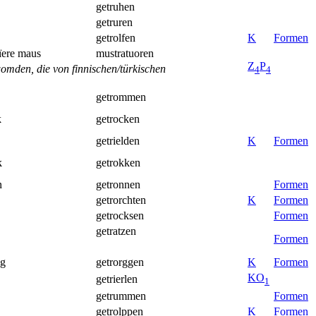
getruhen
getruren
getrolfen
K
Formen
iïere maus
mustratuoren
Z
P
omden, die von finnischen/türkischen
4
4
getrommen
k
getrocken
getrielden
K
Formen
k
getrokken
n
getronnen
Formen
getrorchten
K
Formen
getrocksen
Formen
getratzen
Formen
gg
getrorggen
K
Formen
K
O
getrierlen
1
getrummen
Formen
getrolppen
K
Formen