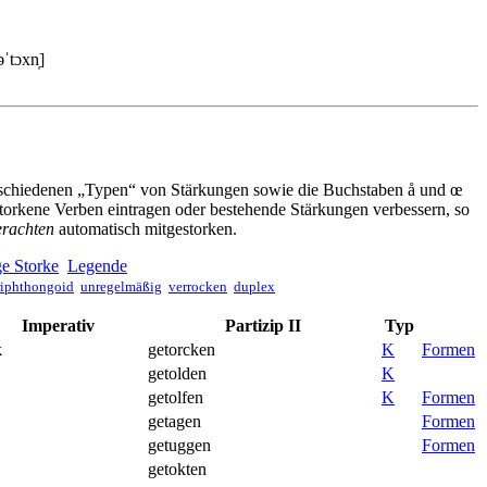
əˈtɔxn̩]
erschiedenen „Typen“ von Stärkungen sowie die Buchstaben å und œ
torkene Verben eintragen oder bestehende Stärkungen verbessern, so
erachten
automatisch mitgestorken.
e Storke
Legende
riphthongoid
unregelmäßig
verrocken
duplex
Imperativ
Partizip II
Typ
k
getorcken
K
Formen
getolden
K
getolfen
K
Formen
getagen
Formen
getuggen
Formen
getokten