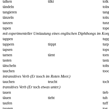
talken
tilkt
tolk
tändeln
toln
tangieren
tan
tänzeln
toln
tanzen
tun
tapen
tope
mit experimenteller Umlautung eines englischen Diphthongs im Konj
tappen
tup
tappern
tirppt
tur
tapsen
tops
tarnen
tärnt
torn
tasten
tast
tätscheln
tolt
tauchen
too
intransitives Verb (Er tooch im Roten Meer.)
tauchen
teucht
toc
transitives Verb (Er
toch
etwas unter.)
tauen
tieb
täuen
tieht
tuh
taufen
tuff
taugen
tog