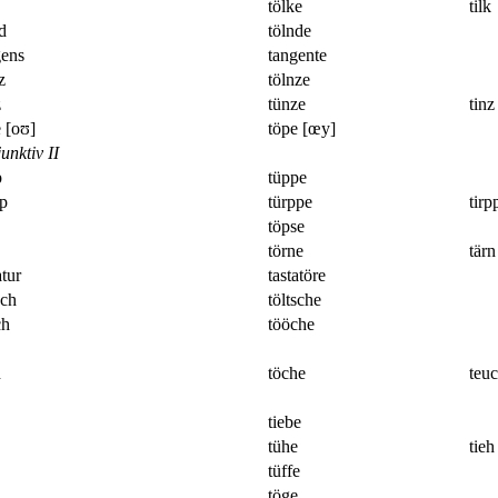
tölke
tilk
d
tölnde
gens
tangente
z
tölnze
z
tünze
tinz
 [oʊ]
töpe [œy]
unktiv II
p
tüppe
pp
türppe
tirp
töpse
törne
tärn
atur
tastatöre
sch
töltsche
ch
tööche
h
töche
teu
tiebe
tühe
tieh
tüffe
töge