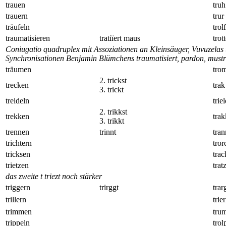
trauen
truh
trauern
trur
träufeln
trolf
traumatisieren
tratiïert maus
trot
Coniugatio quadruplex mit Assoziationen an Kleinsäuger, Vuvuzelas 
Synchronisationen Benjamin Blümchens traumatisiert, pardon, must
träumen
tro
2. trickst
trecken
trak
3. trickt
treideln
trie
2. trikkst
trekken
trak
3. trikkt
trennen
trinnt
tran
trichtern
tror
tricksen
trac
trietzen
trat
das zweite t triezt noch stärker
triggern
trirggt
trar
trillern
trier
trimmen
tru
trippeln
trol