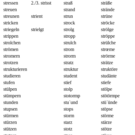
stressen
2./3. strisst
straß
sträße
streuen
strand
strände
streunen
strient
strun
strüne
stricken
strock
ströcke
striegeln
strielgt
strolg
strölge
strippen
stropp
ströppe
strolchen
strulch
strülche
strömen
strom
strœme
stromern
strorm
strörme
strotzen
stratz
strätze
strukturieren
struktur
struktöre
studieren
student
studänte
stufen
stief
stiefe
stülpen
stolp
stölpe
stümpern
stotormp
stötörmpe
stunden
stuˈund
stüˈünde
stupsen
stops
stöpse
stürmen
storm
störme
stürzen
starz
stärze
stützen
stotz
stötze