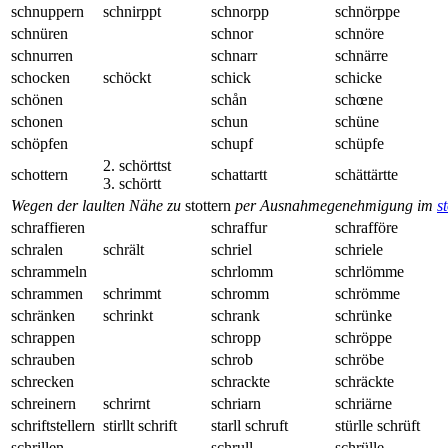
schnuppern
schnirppt
schnorpp
schnörppe
schnüren
schnor
schnöre
schnurren
schnarr
schnärre
schocken
schöckt
schick
schicke
schönen
schån
schœne
schonen
schun
schüne
schöpfen
schupf
schüpfe
2. schörttst
schottern
schattartt
schättärtte
3. schörtt
Wegen der laulten Nähe zu
stottern
per Ausnahmegenehmigung im
s
schraffieren
schraffur
schrafföre
schralen
schrält
schriel
schriele
schrammeln
schrlomm
schrlömme
schrammen
schrimmt
schromm
schrömme
schränken
schrinkt
schrank
schrünke
schrappen
schropp
schröppe
schrauben
schrob
schröbe
schrecken
schrackte
schräckte
schreinern
schrirnt
schriarn
schriärne
schriftstellern
stirllt schrift
starll schruft
stürlle schrüft
schrillen
schrull
schrülle