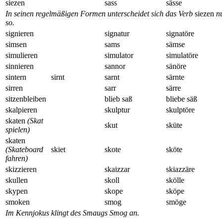
siezen
sass
sässe
In seinen regelmäßigen Formen unterscheidet sich das Verb
siezen
nu
so.
signieren
signatur
signatöre
simsen
sams
sämse
simulieren
simulator
simulatöre
sinnieren
sannor
sänöre
sintern
sirnt
sarnt
särnte
sirren
sarr
särre
sitzenbleiben
blieb saß
bliebe säß
skalpieren
skulptur
skulptöre
skaten
(Skat
skut
sküte
spielen)
skaten
(Skateboard
skiet
skote
sköte
fahren)
skizzieren
skaizzar
skiazzäre
skullen
skoll
skölle
skypen
skope
sköpe
smoken
smog
smöge
Im Kennjokus klingt des Smaugs Smog an.