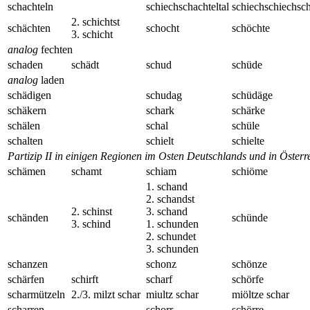
schachteln
schiechschachteltal
schiechschiechsch
2. schichtst
schächten
schocht
schöchte
3. schicht
analog
fechten
schaden
schädt
schud
schüde
analog
laden
schädigen
schudag
schüdäge
schäkern
schark
schärke
schälen
schal
schüle
schalten
schielt
schielte
Partizip II in einigen Regionen im Osten Deutschlands und in Österre
schämen
schamt
schiam
schiöme
1. schand
2. schandst
2. schinst
3. schand
schänden
schünde
3. schind
1. schunden
2. schundet
3. schunden
schanzen
schonz
schönze
schärfen
schirft
scharf
schörfe
scharmützeln
2./3. milzt schar
miultz schar
miöltze schar
scharren
schorr
schörre