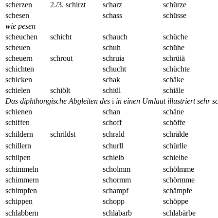
scherzen
2./3. schirzt
scharz
schürze
schesen
schass
schüsse
wie pesen
scheuchen
schicht
schauch
schüche
scheuen
schuh
schühe
scheuern
schrout
schruia
schrüiä
schichten
schucht
schüchte
schicken
schak
schäke
schielen
schiölt
schiül
schiäle
Das diphthongische Abgleiten des
i
in einen Umlaut illustriert sehr 
schienen
schan
schäne
schiffen
schoff
schöffe
schildern
schrildst
schrald
schrälde
schillern
schurll
schürlle
schilpen
schielb
schielbe
schimmeln
scholmm
schölmme
schimmern
schormm
schörmme
schimpfen
schampf
schämpfe
schippen
schopp
schöppe
schlabbern
schlabarb
schlabärbe