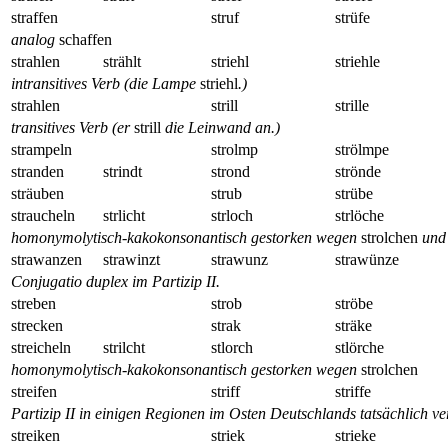
straffen
struf
strüfe
analog
schaffen
strahlen
strählt
striehl
striehle
intransitives Verb (die Lampe
striehl
.)
strahlen
strill
strille
transitives Verb (er
strill
die Leinwand an.)
strampeln
strolmp
strölmpe
stranden
strindt
strond
strönde
sträuben
strub
strübe
straucheln
strlicht
strloch
strlöche
homonymolytisch-kakokonsonantisch gestorken wegen
strolchen
un
strawanzen
strawinzt
strawunz
strawünze
Conjugatio duplex im Partizip II.
streben
strob
ströbe
strecken
strak
sträke
streicheln
strilcht
stlorch
stlörche
homonymolytisch-kakokonsonantisch gestorken wegen
strolchen
streifen
striff
striffe
Partizip II in einigen Regionen im Osten Deutschlands tatsächlich ve
streiken
striek
strieke