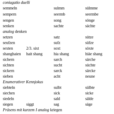
coniugatio duelli
semmeln
sulmm
sülmme
sempern
seermb
seermbe
sengen
song
sönge
senken
sachte
sächte
analog
denken
setzen
satz
sütze
seufzen
sufz
süfze
sexten
2/3. sixt
soxt
söxte
shanghaien
hait shang
hia shang
hiäe shang
sichern
sarch
särche
sichten
sucht
süchte
sickern
sarck
särcke
sieben
acht
neune
Enumerativer Kennjokus
siebteln
sulbt
sülbte
siechen
sick
sicke
siedeln
sald
sälde
siegen
siggt
sag
säge
Präsens mit kurzem I analog
kriegen