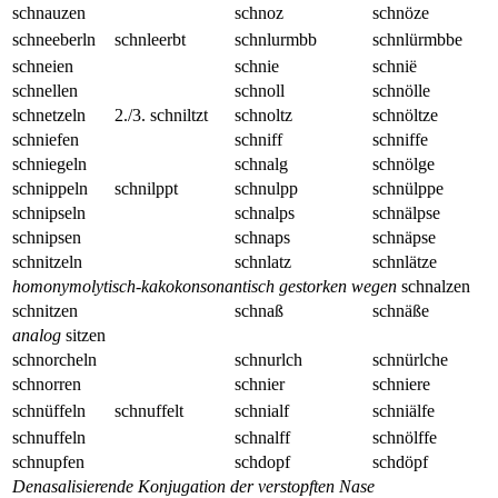
schnauzen
schnoz
schnöze
schneeberln
schnleerbt
schnlurmbb
schnlürmbbe
schneien
schnie
schnië
schnellen
schnoll
schnölle
schnetzeln
2./3. schniltzt
schnoltz
schnöltze
schniefen
schniff
schniffe
schniegeln
schnalg
schnölge
schnippeln
schnilppt
schnulpp
schnülppe
schnipseln
schnalps
schnälpse
schnipsen
schnaps
schnäpse
schnitzeln
schnlatz
schnlätze
homonymolytisch-kakokonsonantisch gestorken wegen
schnalzen
schnitzen
schnaß
schnäße
analog
sitzen
schnorcheln
schnurlch
schnürlche
schnorren
schnier
schniere
schnüffeln
schnuffelt
schnialf
schniälfe
schnuffeln
schnalff
schnölffe
schnupfen
schdopf
schdöpf
Denasalisierende Konjugation der verstopften Nase