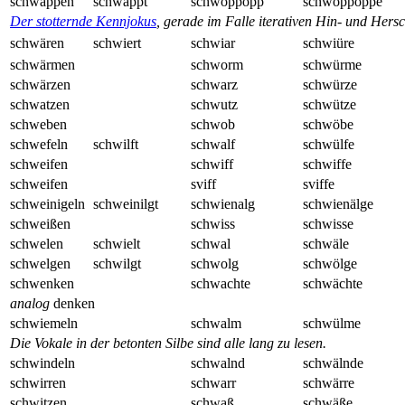
schwappen
schwäppt
schwoppopp
schwöppöppe
Der stotternde Kennjokus
, gerade im Falle iterativen Hin- und Her
schwären
schwiert
schwiar
schwiüre
schwärmen
schworm
schwürme
schwärzen
schwarz
schwürze
schwatzen
schwutz
schwütze
schweben
schwob
schwöbe
schwefeln
schwilft
schwalf
schwülfe
schweifen
schwiff
schwiffe
schweifen
sviff
sviffe
schweinigeln
schweinilgt
schwienalg
schwienälge
schweißen
schwiss
schwisse
schwelen
schwielt
schwal
schwäle
schwelgen
schwilgt
schwolg
schwölge
schwenken
schwachte
schwächte
analog
denken
schwiemeln
schwalm
schwülme
Die Vokale in der betonten Silbe sind alle lang zu lesen.
schwindeln
schwalnd
schwälnde
schwirren
schwarr
schwärre
schwitzen
schwaß
schwäße