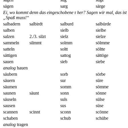
sägen
sarg
särge
Ei, wo kommt denn das eingeschobene
r
her? Sagen wir mal, das ist
„Spaß muss!“
salbadern
salbirdt
salburd
salbürde
salben
sielb
sielbe
salzen
2./3. silzt
sielz
sielze
sammeln
silmmt
solmm
sölmme
satteln
soltt
söltte
sättigen
sattog
sättöge
sauen
sieb
siebe
analog
hauen
säubern
sorb
sörbe
säuern
sur
süre
säumen
somm
sömme
saunen
säunt
sonn
sönne
säuseln
suls
sülse
sausen
sus
süse
scannen
scinnt
sconn
scönne
schaben
schub
schübe
analog
tragen