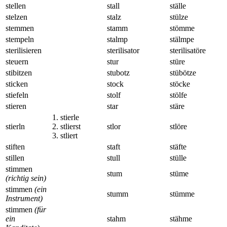
stellen
stall
ställe
stelzen
stalz
stülze
stemmen
stamm
stömme
stempeln
stalmp
stälmpe
sterilisieren
sterilisator
sterilisatöre
steuern
stur
stüre
stibitzen
stubotz
stübötze
sticken
stock
stöcke
stiefeln
stolf
stölfe
stieren
star
stäre
1. stierle
stierln
2. stlierst
stlor
stlöre
3. stliert
stiften
staft
stäfte
stillen
stull
stülle
stimmen
stum
stüme
(richtig sein)
stimmen
(ein
stumm
stümme
Instrument)
stimmen
(für
ein
stahm
stähme