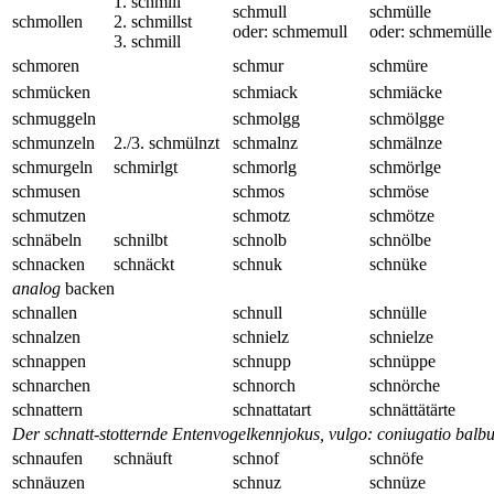
1. schmill
schmull
schmülle
schmollen
2. schmillst
oder: schmemull
oder: schmemülle
3. schmill
schmoren
schmur
schmüre
schmücken
schmiack
schmiäcke
schmuggeln
schmolgg
schmölgge
schmunzeln
2./3. schmülnzt
schmalnz
schmälnze
schmurgeln
schmirlgt
schmorlg
schmörlge
schmusen
schmos
schmöse
schmutzen
schmotz
schmötze
schnäbeln
schnilbt
schnolb
schnölbe
schnacken
schnäckt
schnuk
schnüke
analog
backen
schnallen
schnull
schnülle
schnalzen
schnielz
schnielze
schnappen
schnupp
schnüppe
schnarchen
schnorch
schnörche
schnattern
schnattatart
schnättätärte
Der schnatt-stotternde Entenvogelkennjokus, vulgo: coniugatio balb
schnaufen
schnäuft
schnof
schnöfe
schnäuzen
schnuz
schnüze