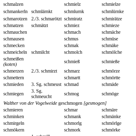
schmalzen
schmielz
schmielze
schmankerln
schmlärnkt
schmlurnk
schmlürnke
schmarotzen
2./3. schmarötzt
schmiratz
schmirätze
schmatzen
schmätzt
schmiez
schmieze
schmauchen
schmach
schmäche
schmausen
schmus
schmüse
schmecken
schmak
schmäke
schmeicheln
schmilcht
schmolch
schmölche
schmeißen
schmieß
schmieße
(koten)
schmerzen
2./3. schmirzt
schmarz
schmörze
schmettern
schmartt
schmörtte
schmieden
3. Sg. schmeust
schmad
schmäde
3. Sg.
schmiegen
schmog
schmöge
schmeucht
Walther von der Vogelweide
geschmogen
[gesmogen]
schmieren
schmar
schmäre
schminken
schmank
schmänke
schmirgeln
schmorlg
schmörlge
schmökern
schmork
schmörke