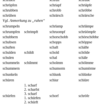
schröpfen
schriapf
schriäpfe
schrubben
schrobb
schröbbe
schrühen
schrärsch
schrärsche
Vgl. Anmerkung zu „ruhen“
schrumpeln
schrlamp
schrlämpe
schrumpfen
schrimpft
schruompf
schrüömpfe
schubbern
schorschobb
schörschöbbe
schubsen
schopps
schöppse
schuften
schaft
schäfte
schulden
schildt
schold
schölde
schulen
schal
schäle
schummeln
schilmmt
scholmm
schölmme
schummern
schumorm
schumörme
schunkeln
schlunk
schlünke
schüren
schiur
schiüre
1. scharf
2. scharfst
3. scharf
schürfen
schorf
schröfe
1. schürfen
2. schürft