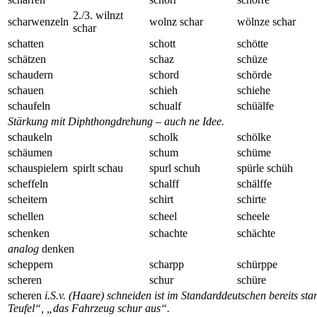
2./3. wilnzt
scharwenzeln
wolnz schar
wölnze schar
schar
schatten
schott
schötte
schätzen
schaz
schüze
schaudern
schord
schörde
schauen
schieh
schiehe
schaufeln
schualf
schüälfe
Stärkung mit Diphthongdrehung – auch ne Idee.
schaukeln
scholk
schölke
schäumen
schum
schüme
schauspielern
spirlt schau
spurl schuh
spürle schüh
scheffeln
schalff
schälffe
scheitern
schirt
schirte
schellen
scheel
scheele
schenken
schachte
schächte
analog
denken
scheppern
scharpp
schürppe
scheren
schur
schüre
scheren
i.S.v. (Haare) schneiden ist im Standarddeutschen bereits sta
Teufel“, „das Fahrzeug schur aus“.