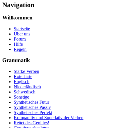
Navigation
Willkommen
Startseite
Über uns
Forum
Hilfe
Regeln
Grammatik
Starke Verben
Rote Liste
Englisch
Niederländisch
Schwedisch
Sonstige
Synthetisches Futur
Synthetisches Passiv
Synthetisches Perfekt
Komparativ und Superlativ der Verben
Rettet des Genitivs!
Genitivus absolutus