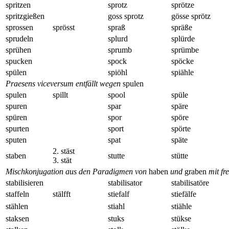
spritzen
sprotz
sprötze
spritzgießen
goss sprotz
gösse sprötz
sprossen
sprösst
spraß
spräße
sprudeln
splurd
splürde
sprühen
sprumb
sprümbe
spucken
spock
spöcke
spülen
spiöhl
spiähle
Praesens viceversum entfällt wegen
spulen
spulen
spillt
spool
spüle
spuren
spar
späre
spüren
spor
spöre
spurten
sport
spörte
sputen
spat
späte
2. stäst
staben
stutte
stütte
3. stät
Mischkonjugation aus den Paradigmen von
haben
und
graben
mit fr
stabilisieren
stabilisator
stabilisatöre
staffeln
stälfft
stiefalf
stiefälfe
stählen
stiahl
stiähle
staksen
stuks
stükse