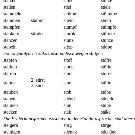
stalken
stolk
stölke
stallen
stiel
stiele
stammeln
stolmm
stölmme
stammen
stämmt
stiem
stiem
stampfen
stumpf
stümpfe
stänkern
stirnkt
stornk
stürnke
stanzen
stunz
stünze
stapeln
stlop
stlöpe
homonymolytisch-kakokonsonantisch wegen
stülpen
stapfen
stoff
stöffe
stärken
stork
störke
starren
storr
större
2. stirst
starten
sturt
stürte
3. stirt
stauben
stob
stöbe
stauen
stiend
stiende
staunen
stun
stüne
stecken
stak
stäke
Die Präteritumsformen existieren in der Standardsprache, sind aber n
steigern
stirg
stirge
steinigen
stienag
stienäge