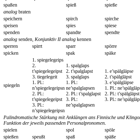
spaßen
spieß
spieße
analog
braten
speichern
spirch
spirche
speisen
spies
spiese
spenden
spandte
spendte
analog
senden
, Konjunktiv II analog
kennen
sperren
spirrt
sparr
spörre
spicken
spak
späke
1. spiegelegeips
2.
1. spalglaps
t’spiegelegeipst
2. t’spalglapst
1. e’spälgläpse
3. tiegelegeit
3. spalglaps
2. t’spälgläpst
1. Pl.:
1. Pl.:
3. e’spälgläpse
spiegeln
n’spiegelegeipsn
ne’spalglapsen
1. Pl.: ne’spälglä
2. Pl.:
2. Pl.: t’spalglapst
2. Pl.: t’spälgläpst
t’spiegelegeipst
3. Pl.:
3. Pl.: ne’spälglä
3. Pl.:
ne’spalglapsen
n’spiegelegeipsn
Palindromatische Stärkung mit Anklängen ans Finnische und Klingo
Funktion der jeweils passenden Personalpronomen.
spielen
spol
spöle
spießen
speußt
spaß
späße