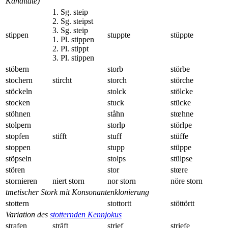
Kanditate)
1. Sg. steip
2. Sg. steipst
3. Sg. steip
stippen
stuppte
stüppte
1. Pl. stippen
2. Pl. stippt
3. Pl. stippen
stöbern
storb
störbe
stochern
stircht
storch
störche
stöckeln
stolck
stölcke
stocken
stuck
stücke
stöhnen
ståhn
stœhne
stolpern
storlp
störlpe
stopfen
stifft
stuff
stüffe
stoppen
stupp
stüppe
stöpseln
stolps
stülpse
stören
stor
stœre
stornieren
niert storn
nor storn
nöre storn
tmetischer Stork mit Konsonantenklonierung
stottern
stottortt
stöttörtt
Variation des
stotternden Kennjokus
strafen
sträft
strief
striefe