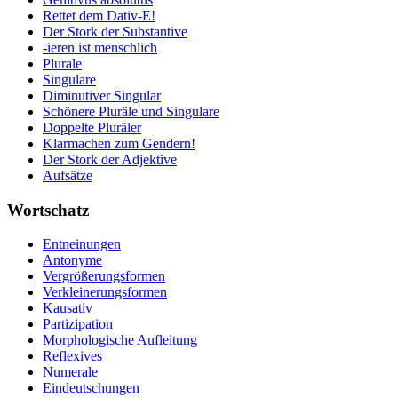
Rettet dem Dativ-E!
Der Stork der Substantive
-ieren ist menschlich
Plurale
Singulare
Diminutiver Singular
Schönere Pluräle und Singulare
Doppelte Pluräler
Klarmachen zum Gendern!
Der Stork der Adjektive
Aufsätze
Wortschatz
Entneinungen
Antonyme
Vergrößerungsformen
Verkleinerungsformen
Kausativ
Partizipation
Morphologische Aufleitung
Reflexives
Numerale
Eindeutschungen