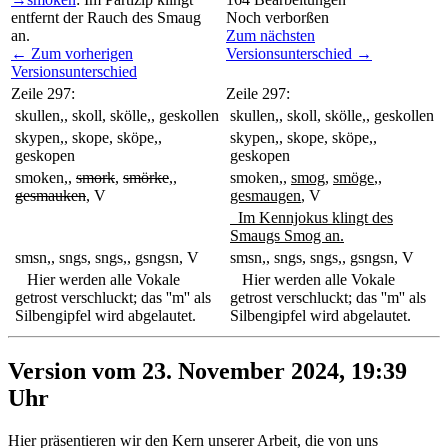
entfernt der Rauch des Smaug
Noch verborßen
an.
Zum nächsten
← Zum vorherigen
Versionsunterschied →
Versionsunterschied
Zeile 297:
Zeile 297:
skullen,, skoll, skölle,, geskollen
skullen,, skoll, skölle,, geskollen
skypen,, skope, sköpe,,
skypen,, skope, sköpe,,
geskopen
geskopen
smoken,,
smork
,
smörke
,,
smoken,,
smog
,
smöge
,,
gesmauken
, V
gesmaugen
, V
Im Kennjokus klingt des
Smaugs Smog an.
smsn,, sngs, sngs,, gsngsn, V
smsn,, sngs, sngs,, gsngsn, V
Hier werden alle Vokale
Hier werden alle Vokale
getrost verschluckt; das ''m'' als
getrost verschluckt; das ''m'' als
Silbengipfel wird abgelautet.
Silbengipfel wird abgelautet.
Version vom 23. November 2024, 19:39
Uhr
Hier präsentieren wir den Kern unserer Arbeit, die von uns