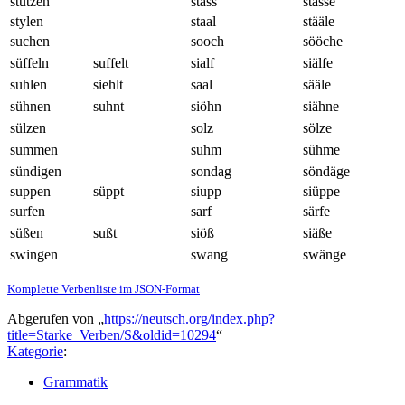
stutzen
stass
stässe
stylen
staal
stääle
suchen
sooch
sööche
süffeln
suffelt
sialf
siälfe
suhlen
siehlt
saal
sääle
sühnen
suhnt
siöhn
siähne
sülzen
solz
sölze
summen
suhm
sühme
sündigen
sondag
söndäge
suppen
süppt
siupp
siüppe
surfen
sarf
särfe
süßen
sußt
siöß
siäße
swingen
swang
swänge
Komplette Verbenliste im JSON-Format
Abgerufen von „
https://neutsch.org/index.php?
title=Starke_Verben/S&oldid=10294
“
Kategorie
:
Grammatik