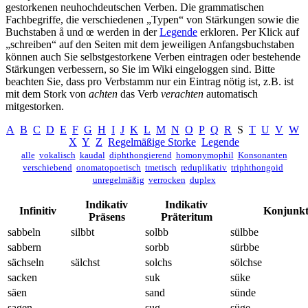
gestorkenen neuhochdeutschen Verben. Die grammatischen
Fachbegriffe, die verschiedenen „Typen“ von Stärkungen sowie die
Buchstaben å und œ werden in der
Legende
erkloren. Per Klick auf
„schreiben“ auf den Seiten mit dem jeweiligen Anfangsbuchstaben
können auch Sie selbstgestorkene Verben eintragen oder bestehende
Stärkungen verbessern, so Sie im Wiki eingeloggen sind. Bitte
beachten Sie, dass pro Verbstamm nur ein Eintrag nötig ist, z.B. ist
mit dem Stork von
achten
das Verb
verachten
automatisch
mitgestorken.
A
B
C
D
E
F
G
H
I
J
K
L
M
N
O
P
Q
R
S
T
U
V
W
X
Y
Z
Regelmäßige Storke
Legende
alle
vokalisch
kaudal
diphthongierend
homonymophil
Konsonanten
verschiebend
onomatopoetisch
tmetisch
reduplikativ
triphthongoid
unregelmäßig
verrocken
duplex
Indikativ
Indikativ
Infinitiv
Konjunkti
Präsens
Präteritum
sabbeln
silbbt
solbb
sülbbe
sabbern
sorbb
sürbbe
sächseln
sälchst
solchs
sölchse
sacken
suk
süke
säen
sand
sünde
sagen
sug
süge