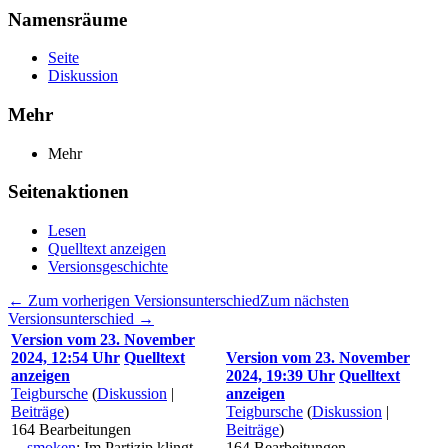
Namensräume
Seite
Diskussion
Mehr
Mehr
Seitenaktionen
Lesen
Quelltext anzeigen
Versionsgeschichte
← Zum vorherigen Versionsunterschied
Zum nächsten
Versionsunterschied →
Version vom 23. November
2024, 12:54 Uhr
Quelltext
Version vom 23. November
anzeigen
2024, 19:39 Uhr
Quelltext
Teigbursche
(
Diskussion
|
anzeigen
Beiträge
)
Teigbursche
(
Diskussion
|
164
Bearbeitungen
Beiträge
)
→
smoken
:
Im Partizip klingt
164
Bearbeitungen