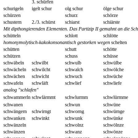
3. schürfen
schurigeln
igelt schur
olg schur
ölge schur
schürzen
schurz
schörze
schustern
2./3. schürst
schiarst
schiärste
schütteln
schlott
schlötte
homonymolytisch-kakokonsonantisch gestorken wegen
schelten
schütten
schutt
schötte
schützen
schuss
schüsse
schwäbeln
schwilbt
schwulb
schwülbe
schwächeln
schwilcht
schwalch
schwölche
schwächen
schwicht
schwuch
schwüche
schwafeln
schwläft
schwlief
schwliefe
analog "schlafen"
schwammerln
schwlärmmt
schwlurmm
schwlürmme
schwanen
schwun
schwüne
schwängern
schwirngt
schworng
schwürnge
schwanken
schwinkt
schwunk
schwünke
schwänzeln
schwolnz
schwölnze
schwänzen
schwanz
schwönze