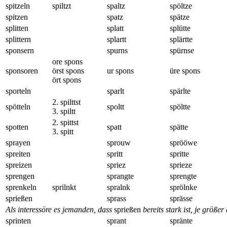
spitzeln
spiltzt
spaltz
spöltze
spitzen
spatz
spätze
splitten
splatt
splütte
splittern
splartt
splärtte
sponsern
spurns
spürnse
ore spons
sponsoren
örst spons
ur spons
üre spons
ört spons
sporteln
sparlt
spärlte
2. spilttst
spötteln
spoltt
spöltte
3. spiltt
2. spittst
spotten
spatt
spätte
3. spitt
sprayen
sprouw
sprööwe
spreiten
spritt
spritte
spreizen
spriez
sprieze
sprengen
sprangte
sprengte
sprenkeln
sprilnkt
spralnk
sprölnke
sprießen
sprass
sprässe
Als interessöre es jemanden, dass
sprießen
bereits stark ist, je größe
sprinten
sprant
spränte