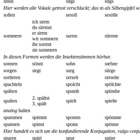
smsn
sngs
sngs
Hier werden alle Vokale getrost verschluckt; das
m
als Silbengipfel w
sollen
sesoll
sesölle
ich sirrm
du sirrmst
er sirrm
sommern
surrm
sürrme
wir sommern
ihr sorrmt
sie sommern
In diesen Formen werden die Insektenstimmen hörbar.
sonnen
sönnt
sohn
sœhne
sorgen
sirgt
surg
sürge
sortieren
orrseit
orrseite
spachteln
spolcht
spölchte
spähen
spumb
spümbe
2. spältst
spalten
spielt
spielte
3. spält
analog
halten
spammen
spimmt
spomm
spömme
spannen
spinnt
sponn
spönne
Hier handelt es sich um die konfundierende Konjugation, vulgo conj
sparen
spärt
spur
spüre