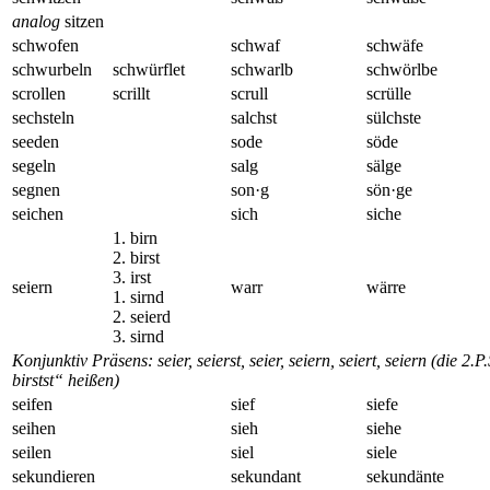
analog
sitzen
schwofen
schwaf
schwäfe
schwurbeln
schwürflet
schwarlb
schwörlbe
scrollen
scrillt
scrull
scrülle
sechsteln
salchst
sülchste
seeden
sode
söde
segeln
salg
sälge
segnen
son·g
sön·ge
seichen
sich
siche
1. birn
2. birst
3. irst
seiern
warr
wärre
1. sirnd
2. seierd
3. sirnd
Konjunktiv Präsens: seier, seierst, seier, seiern, seiert, seiern (di
birstst“ heißen)
seifen
sief
siefe
seihen
sieh
siehe
seilen
siel
siele
sekundieren
sekundant
sekundänte