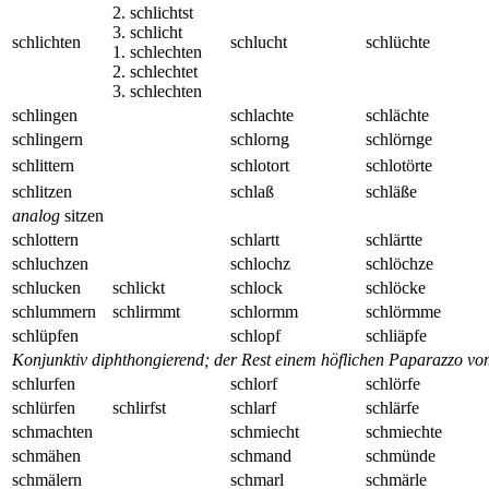
2. schlichtst
3. schlicht
schlichten
schlucht
schlüchte
1. schlechten
2. schlechtet
3. schlechten
schlingen
schlachte
schlächte
schlingern
schlorng
schlörnge
schlittern
schlotort
schlotörte
schlitzen
schlaß
schläße
analog
sitzen
schlottern
schlartt
schlärtte
schluchzen
schlochz
schlöchze
schlucken
schlickt
schlock
schlöcke
schlummern
schlirmmt
schlormm
schlörmme
schlüpfen
schlopf
schliäpfe
Konjunktiv diphthongierend; der Rest einem höflichen Paparazzo v
schlurfen
schlorf
schlörfe
schlürfen
schlirfst
schlarf
schlärfe
schmachten
schmiecht
schmiechte
schmähen
schmand
schmünde
schmälern
schmarl
schmärle