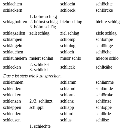
schlachten
schlocht
schlöchte
schlackern
schlorck
schlörcke
1. bohre schlag
schlagbohren
2. böhrst schläg
biehr schlug
biehre schlüg
3. böhrt schläg
schlagzeilen
zeilt schlag
ziel schlag
ziele schlag
schlampen
schlomp
schlömpe
schlängeln
schlolng
schlölnge
schlauchen
schloch
schlöche
schlaumeiern
meiert schlau
mïeor schlo
mïeore schlö
2. schlickst
schlecken
schlicak
schlicäke
3. schlickt
Das c ist stets wie k zu sprechen.
schlemmen
schlamm
schlämme
schlendern
schlarnd
schlärnde
schlenkern
schlornk
schlörnke
schlenzen
2./3. schlinzt
schlanz
schlönze
schleppen
schlippt
schlapp
schlöppe
schleudern
schlurd
schlürde
schleusen
schlus
schlüse
1. schlechte