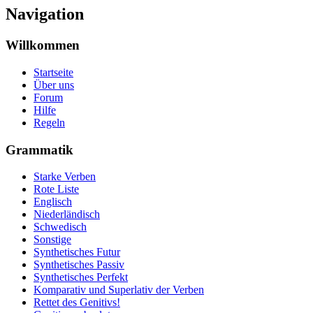
Navigation
Willkommen
Startseite
Über uns
Forum
Hilfe
Regeln
Grammatik
Starke Verben
Rote Liste
Englisch
Niederländisch
Schwedisch
Sonstige
Synthetisches Futur
Synthetisches Passiv
Synthetisches Perfekt
Komparativ und Superlativ der Verben
Rettet des Genitivs!