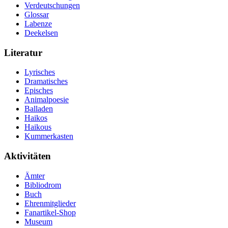
Verdeutschungen
Glossar
Labenze
Deekelsen
Literatur
Lyrisches
Dramatisches
Episches
Animalpoesie
Balladen
Haikos
Haikous
Kummerkasten
Aktivitäten
Ämter
Bibliodrom
Buch
Ehrenmitglieder
Fanartikel-Shop
Museum