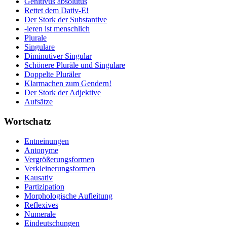
Genitivus absolutus
Rettet dem Dativ-E!
Der Stork der Substantive
-ieren ist menschlich
Plurale
Singulare
Diminutiver Singular
Schönere Pluräle und Singulare
Doppelte Pluräler
Klarmachen zum Gendern!
Der Stork der Adjektive
Aufsätze
Wortschatz
Entneinungen
Antonyme
Vergrößerungsformen
Verkleinerungsformen
Kausativ
Partizipation
Morphologische Aufleitung
Reflexives
Numerale
Eindeutschungen