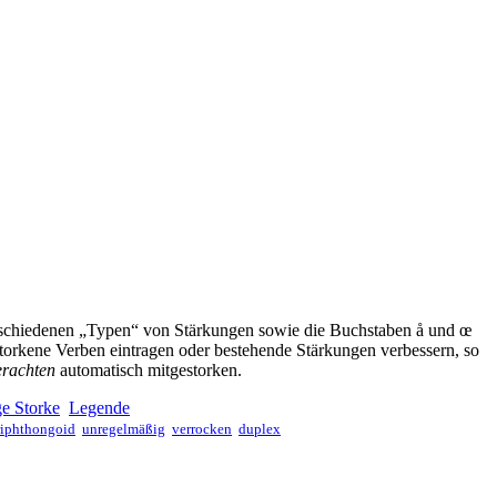
erschiedenen „Typen“ von Stärkungen sowie die Buchstaben å und œ
torkene Verben eintragen oder bestehende Stärkungen verbessern, so
erachten
automatisch mitgestorken.
e Storke
Legende
riphthongoid
unregelmäßig
verrocken
duplex