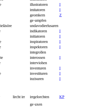
e
illustratoren
I
imitatoren
I
geomkern
Z
ge·umpfen
ieläsöre
undavodieelusaren
e
indikatoren
I
initiatoren
I
e
inspiratoren
I
e
inspektoren
I
integrollen
te
interossen
I
e
interviohen
inventuren
I
e
investituren
I
inzisuren
I
lircht irr
irrgelorchten
K
P
ge·uxen