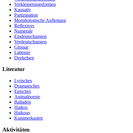
Verkleinerungsformen
Kausativ
Partizipation
Morphologische Aufleitung
Reflexives
Numerale
Eindeutschungen
Verdeutschungen
Glossar
Labenze
Deekelsen
Literatur
Lyrisches
Dramatisches
Episches
Animalpoesie
Balladen
Haikos
Haikous
Kummerkasten
Aktivitäten