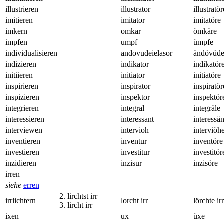
illustrieren
illustrator
illustratör
imitieren
imitator
imitatöre
imkern
omkar
ömkäre
impfen
umpf
ümpfe
individualisieren
andovudeielasor
ändövüde
indizieren
indikator
indikatör
initiieren
initiator
initiatöre
inspirieren
inspirator
inspiratör
inspizieren
inspektor
inspektör
integrieren
integral
integräle
interessieren
interessant
interessän
interviewen
intervioh
interviöh
inventieren
inventur
inventöre
investieren
investitur
investitör
inzidieren
inzisur
inzisöre
irren
siehe
erren
2. lirchtst irr
irrlichtern
lorcht irr
lörchte irr
3. lircht irr
ixen
ux
üxe