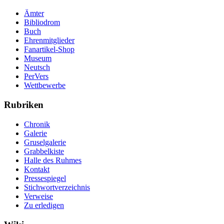
Ämter
Bibliodrom
Buch
Ehrenmitglieder
Fanartikel-Shop
Museum
Neutsch
PerVers
Wettbewerbe
Rubriken
Chronik
Galerie
Gruselgalerie
Grabbelkiste
Halle des Ruhmes
Kontakt
Pressespiegel
Stichwortverzeichnis
Verweise
Zu erledigen