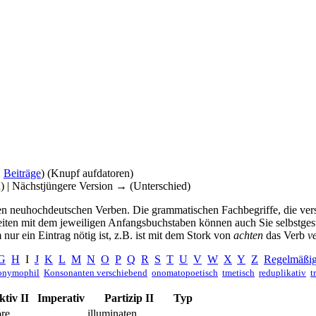
|
Beiträge
)
(Knupf aufdatoren)
d) | Nächstjüngere Version → (Unterschied)
kenen neuhochdeutschen Verben. Die grammatischen Fachbegriffe, die v
Seiten mit dem jeweiligen Anfangsbuchstaben können auch Sie selbstges
nur ein Eintrag nötig ist, z.B. ist mit dem Stork von
achten
das Verb
v
G
H
I
J
K
L
M
N
O
P
Q
R
S
T
U
V
W
X
Y
Z
Regelmäßig
nymophil
Konsonanten verschiebend
onomatopoetisch
tmetisch
reduplikativ
t
tiv II
Imperativ
Partizip II
Typ
öre
illuminaten