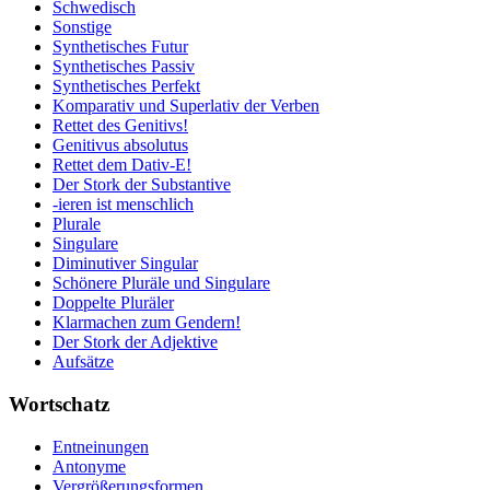
Schwedisch
Sonstige
Synthetisches Futur
Synthetisches Passiv
Synthetisches Perfekt
Komparativ und Superlativ der Verben
Rettet des Genitivs!
Genitivus absolutus
Rettet dem Dativ-E!
Der Stork der Substantive
-ieren ist menschlich
Plurale
Singulare
Diminutiver Singular
Schönere Pluräle und Singulare
Doppelte Pluräler
Klarmachen zum Gendern!
Der Stork der Adjektive
Aufsätze
Wortschatz
Entneinungen
Antonyme
Vergrößerungsformen