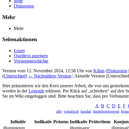
Seite
Diskussion
Mehr
Mehr
Seitenaktionen
Lesen
Quelltext anzeigen
Versionsgeschichte
Version vom 12. November 2024, 12:58 Uhr von
Kilian
(
Diskussion
(
Unterschied
)
← Nächstältere Version
| Aktuelle Version (Unterschie
Hier präsentieren wir den Kern unserer Arbeit, die von uns gestor
werden in der
Legende
erkloren. Per Klick auf „schreiben“ auf den 
Sie im Wiki eingeloggen sind. Bitte beachten Sie, dass pro Verbstamm 
A
B
C
D
E
F
alle
vokalisch
kaudal
diphthongierend
homo
Infinitiv
Indikativ Präsens
Indikativ Präteritum
Konjunk
illuminieren
illuminator
illuminat