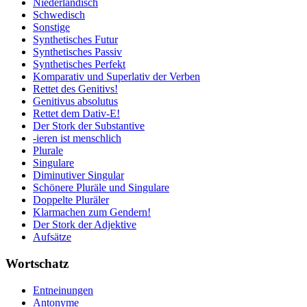
Niederländisch
Schwedisch
Sonstige
Synthetisches Futur
Synthetisches Passiv
Synthetisches Perfekt
Komparativ und Superlativ der Verben
Rettet des Genitivs!
Genitivus absolutus
Rettet dem Dativ-E!
Der Stork der Substantive
-ieren ist menschlich
Plurale
Singulare
Diminutiver Singular
Schönere Pluräle und Singulare
Doppelte Pluräler
Klarmachen zum Gendern!
Der Stork der Adjektive
Aufsätze
Wortschatz
Entneinungen
Antonyme