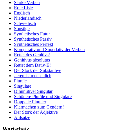
Starke Verben
Rote Liste
Englisch
Niederländisch
Schwedisch
Sonstige
Synthetisches Futur
Synthetisches Passiv
Synthetisches Perfekt
Komparativ und Superlativ der Verben
Rettet des Genitivs!
Genitivus absolutus
Rettet dem Dativ-E!
Der Stork der Substantive
-ieren ist menschlich
Plurale
Singulare
Diminutiver Singular
Schönere Pluräle und Singulare
Doppelte Pluräler
Klarmachen zum Gendern!
Der Stork der Adjektive
Aufsätze
Wortschatz