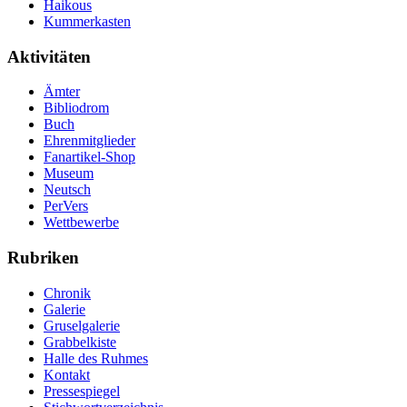
Haikous
Kummerkasten
Aktivitäten
Ämter
Bibliodrom
Buch
Ehrenmitglieder
Fanartikel-Shop
Museum
Neutsch
PerVers
Wettbewerbe
Rubriken
Chronik
Galerie
Gruselgalerie
Grabbelkiste
Halle des Ruhmes
Kontakt
Pressespiegel