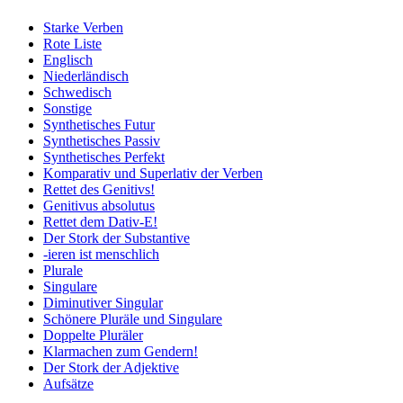
Starke Verben
Rote Liste
Englisch
Niederländisch
Schwedisch
Sonstige
Synthetisches Futur
Synthetisches Passiv
Synthetisches Perfekt
Komparativ und Superlativ der Verben
Rettet des Genitivs!
Genitivus absolutus
Rettet dem Dativ-E!
Der Stork der Substantive
-ieren ist menschlich
Plurale
Singulare
Diminutiver Singular
Schönere Pluräle und Singulare
Doppelte Pluräler
Klarmachen zum Gendern!
Der Stork der Adjektive
Aufsätze