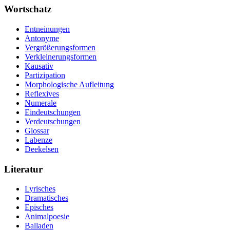
Wortschatz
Entneinungen
Antonyme
Vergrößerungsformen
Verkleinerungsformen
Kausativ
Partizipation
Morphologische Aufleitung
Reflexives
Numerale
Eindeutschungen
Verdeutschungen
Glossar
Labenze
Deekelsen
Literatur
Lyrisches
Dramatisches
Episches
Animalpoesie
Balladen