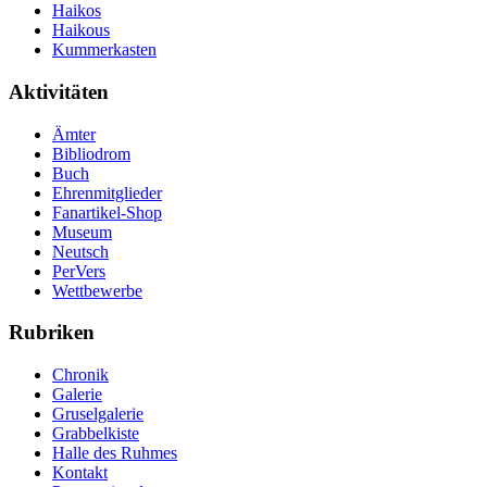
Haikos
Haikous
Kummerkasten
Aktivitäten
Ämter
Bibliodrom
Buch
Ehrenmitglieder
Fanartikel-Shop
Museum
Neutsch
PerVers
Wettbewerbe
Rubriken
Chronik
Galerie
Gruselgalerie
Grabbelkiste
Halle des Ruhmes
Kontakt