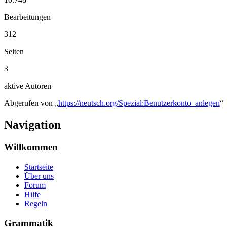
Bearbeitungen
312
Seiten
3
aktive Autoren
Abgerufen von „
https://neutsch.org/Spezial:Benutzerkonto_anlegen
“
Navigation
Willkommen
Startseite
Über uns
Forum
Hilfe
Regeln
Grammatik