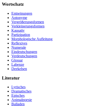
Wortschatz
Entneinungen
Antonyme
Vergrößerungsformen
Verkleinerungsformen
Kausativ
Partizipation
Morphologische Aufleitung
Reflexives
Numerale
Eindeutschungen
Verdeutschungen
Glossar
Labenze
Deekelsen
Literatur
Lyrisches
Dramatisches
Episches
Animalpoesie
Balladen