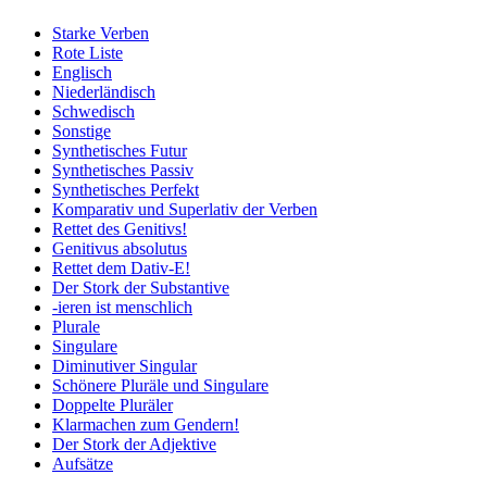
Starke Verben
Rote Liste
Englisch
Niederländisch
Schwedisch
Sonstige
Synthetisches Futur
Synthetisches Passiv
Synthetisches Perfekt
Komparativ und Superlativ der Verben
Rettet des Genitivs!
Genitivus absolutus
Rettet dem Dativ-E!
Der Stork der Substantive
-ieren ist menschlich
Plurale
Singulare
Diminutiver Singular
Schönere Pluräle und Singulare
Doppelte Pluräler
Klarmachen zum Gendern!
Der Stork der Adjektive
Aufsätze