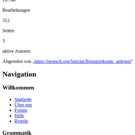
Bearbeitungen
312
Seiten
3
aktive Autoren
Abgerufen von „
https://neutsch.org/Spezial:Benutzerkonto_anlegen
“
Navigation
Willkommen
Startseite
Über uns
Forum
Hilfe
Regeln
Grammatik