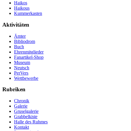
Haikos
Haikous
Kummerkasten
Aktivitäten
Ämter
Bibliodrom
Buch
Ehrenmitglieder
Fanartikel-Shop
Museum
Neutsch
PerVers
Wettbewerbe
Rubriken
Chronik
Galerie
Gruselgalerie
Grabbelkiste
Halle des Ruhmes
Kontakt