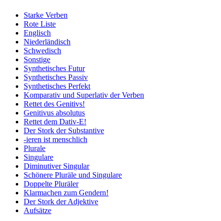
Starke Verben
Rote Liste
Englisch
Niederländisch
Schwedisch
Sonstige
Synthetisches Futur
Synthetisches Passiv
Synthetisches Perfekt
Komparativ und Superlativ der Verben
Rettet des Genitivs!
Genitivus absolutus
Rettet dem Dativ-E!
Der Stork der Substantive
-ieren ist menschlich
Plurale
Singulare
Diminutiver Singular
Schönere Pluräle und Singulare
Doppelte Pluräler
Klarmachen zum Gendern!
Der Stork der Adjektive
Aufsätze