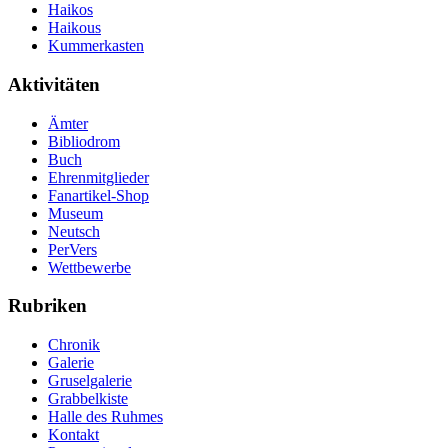
Haikos
Haikous
Kummerkasten
Aktivitäten
Ämter
Bibliodrom
Buch
Ehrenmitglieder
Fanartikel-Shop
Museum
Neutsch
PerVers
Wettbewerbe
Rubriken
Chronik
Galerie
Gruselgalerie
Grabbelkiste
Halle des Ruhmes
Kontakt