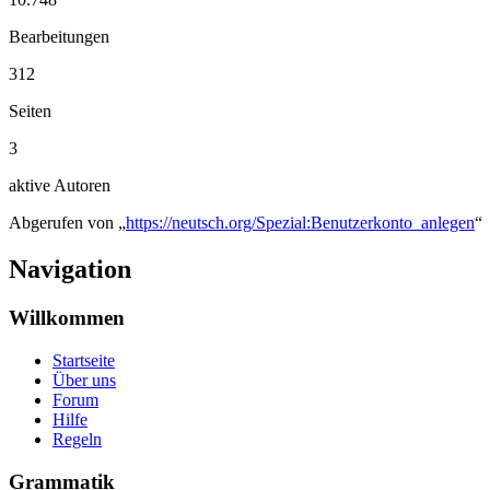
Bearbeitungen
312
Seiten
3
aktive Autoren
Abgerufen von „
https://neutsch.org/Spezial:Benutzerkonto_anlegen
“
Navigation
Willkommen
Startseite
Über uns
Forum
Hilfe
Regeln
Grammatik