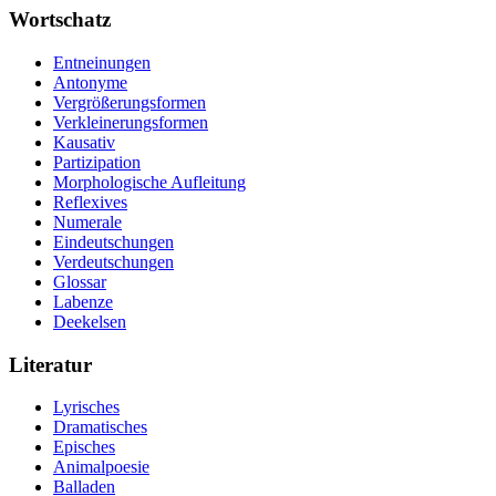
Wortschatz
Entneinungen
Antonyme
Vergrößerungsformen
Verkleinerungsformen
Kausativ
Partizipation
Morphologische Aufleitung
Reflexives
Numerale
Eindeutschungen
Verdeutschungen
Glossar
Labenze
Deekelsen
Literatur
Lyrisches
Dramatisches
Episches
Animalpoesie
Balladen