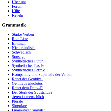
Über uns
Forum
Hilfe
Regeln
Grammatik
Starke Verben
Rote Liste
Englisch
Niederländisch
Schwedisch
Sonstige
Synthetisches Futur
Synthetisches Passiv
Synthetisches Perfekt
Komparativ und Superlativ der Verben
Rettet des Genitivs!
Genitivus absolutus
Rettet dem Dativ-E!
Der Stork der Substantive
-ieren ist menschlich
Plurale
Singulare
Diminutiver Singular