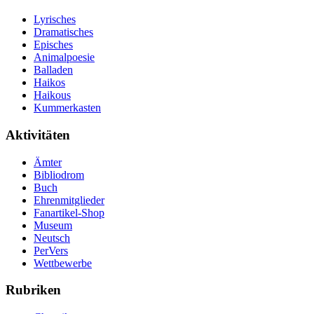
Lyrisches
Dramatisches
Episches
Animalpoesie
Balladen
Haikos
Haikous
Kummerkasten
Aktivitäten
Ämter
Bibliodrom
Buch
Ehrenmitglieder
Fanartikel-Shop
Museum
Neutsch
PerVers
Wettbewerbe
Rubriken