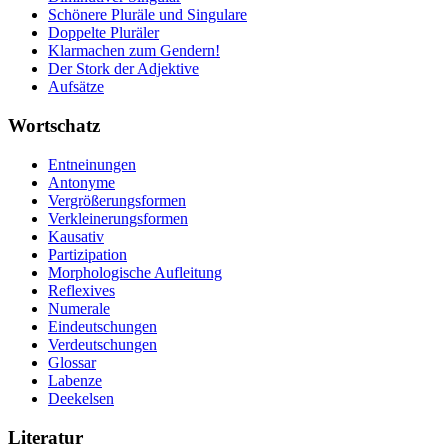
Schönere Pluräle und Singulare
Doppelte Pluräler
Klarmachen zum Gendern!
Der Stork der Adjektive
Aufsätze
Wortschatz
Entneinungen
Antonyme
Vergrößerungsformen
Verkleinerungsformen
Kausativ
Partizipation
Morphologische Aufleitung
Reflexives
Numerale
Eindeutschungen
Verdeutschungen
Glossar
Labenze
Deekelsen
Literatur