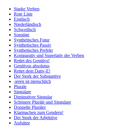
Starke Verben
Rote Liste
Englisch
Niederländisch
Schwedisch
Sonstige
Synthetisches Futur
Synthetisches Passiv
Synthetisches Perfekt
Komparativ und Superlativ der Verben
Rettet des Genitivs!
Genitivus absolutus
Rettet dem Dativ-E!
Der Stork der Substantive
-ieren ist menschlich
Plurale
Singulare
Diminutiver Singular
Schönere Pluräle und Singulare
Doppelte Pluräler
Klarmachen zum Gendern!
Der Stork der Adjektive
Aufsätze