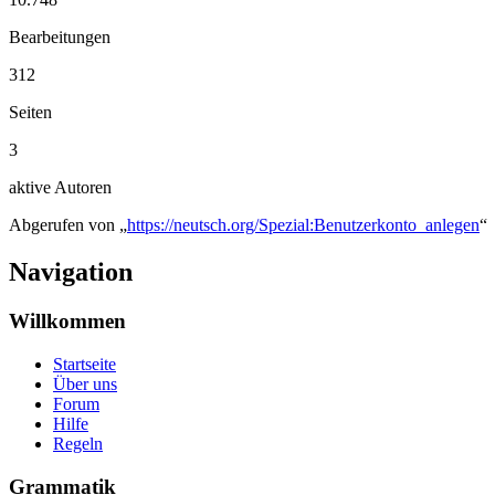
Bearbeitungen
312
Seiten
3
aktive Autoren
Abgerufen von „
https://neutsch.org/Spezial:Benutzerkonto_anlegen
“
Navigation
Willkommen
Startseite
Über uns
Forum
Hilfe
Regeln
Grammatik