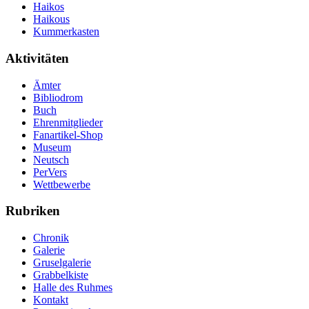
Haikos
Haikous
Kummerkasten
Aktivitäten
Ämter
Bibliodrom
Buch
Ehrenmitglieder
Fanartikel-Shop
Museum
Neutsch
PerVers
Wettbewerbe
Rubriken
Chronik
Galerie
Gruselgalerie
Grabbelkiste
Halle des Ruhmes
Kontakt