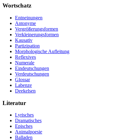
Wortschatz
Entneinungen
Antonyme
Vergrößerungsformen
Verkleinerungsformen
Kausativ
Partizipation
Morphologische Aufleitung
Reflexives
Numerale
Eindeutschungen
Verdeutschungen
Glossar
Labenze
Deekelsen
Literatur
Lyrisches
Dramatisches
Episches
Animalpoesie
Balladen