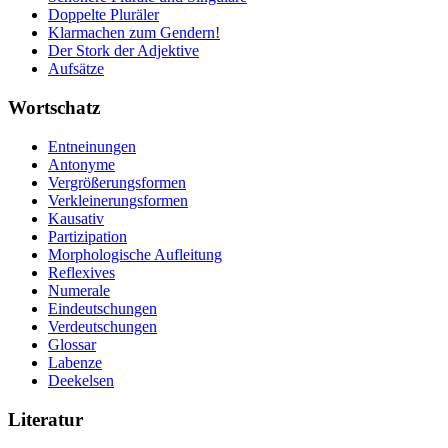
Doppelte Pluräler
Klarmachen zum Gendern!
Der Stork der Adjektive
Aufsätze
Wortschatz
Entneinungen
Antonyme
Vergrößerungsformen
Verkleinerungsformen
Kausativ
Partizipation
Morphologische Aufleitung
Reflexives
Numerale
Eindeutschungen
Verdeutschungen
Glossar
Labenze
Deekelsen
Literatur