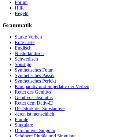
Forum
Hilfe
Regeln
Grammatik
Starke Verben
Rote Liste
Englisch
Niederländisch
Schwedisch
Sonstige
Synthetisches Futur
Synthetisches Passiv
Synthetisches Perfekt
Komparativ und Superlativ der Verben
Rettet des Genitivs!
Genitivus absolutus
Rettet dem Dativ-E!
Der Stork der Substantive
-ieren ist menschlich
Plurale
Singulare
Diminutiver Singular
Schönere Pluräle und Singulare