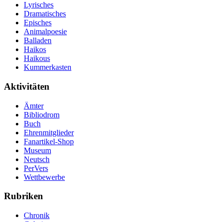
Lyrisches
Dramatisches
Episches
Animalpoesie
Balladen
Haikos
Haikous
Kummerkasten
Aktivitäten
Ämter
Bibliodrom
Buch
Ehrenmitglieder
Fanartikel-Shop
Museum
Neutsch
PerVers
Wettbewerbe
Rubriken
Chronik