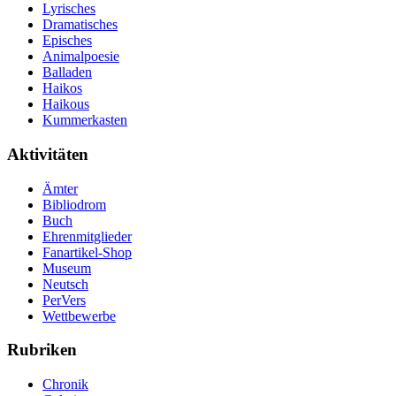
Lyrisches
Dramatisches
Episches
Animalpoesie
Balladen
Haikos
Haikous
Kummerkasten
Aktivitäten
Ämter
Bibliodrom
Buch
Ehrenmitglieder
Fanartikel-Shop
Museum
Neutsch
PerVers
Wettbewerbe
Rubriken
Chronik