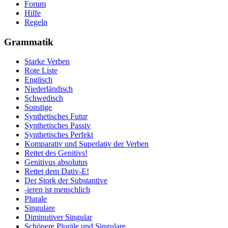
Forum
Hilfe
Regeln
Grammatik
Starke Verben
Rote Liste
Englisch
Niederländisch
Schwedisch
Sonstige
Synthetisches Futur
Synthetisches Passiv
Synthetisches Perfekt
Komparativ und Superlativ der Verben
Rettet des Genitivs!
Genitivus absolutus
Rettet dem Dativ-E!
Der Stork der Substantive
-ieren ist menschlich
Plurale
Singulare
Diminutiver Singular
Schönere Pluräle und Singulare