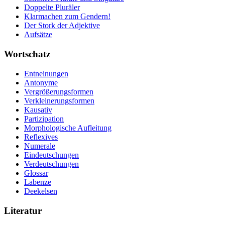
Doppelte Pluräler
Klarmachen zum Gendern!
Der Stork der Adjektive
Aufsätze
Wortschatz
Entneinungen
Antonyme
Vergrößerungsformen
Verkleinerungsformen
Kausativ
Partizipation
Morphologische Aufleitung
Reflexives
Numerale
Eindeutschungen
Verdeutschungen
Glossar
Labenze
Deekelsen
Literatur