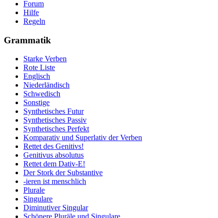
Forum
Hilfe
Regeln
Grammatik
Starke Verben
Rote Liste
Englisch
Niederländisch
Schwedisch
Sonstige
Synthetisches Futur
Synthetisches Passiv
Synthetisches Perfekt
Komparativ und Superlativ der Verben
Rettet des Genitivs!
Genitivus absolutus
Rettet dem Dativ-E!
Der Stork der Substantive
-ieren ist menschlich
Plurale
Singulare
Diminutiver Singular
Schönere Pluräle und Singulare