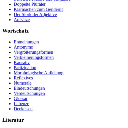
Doppelte Pluräler
Klarmachen zum Gendern!
Der Stork der Adjektive
Aufsätze
Wortschatz
Entneinungen
Antonyme
Vergrößerungsformen
Verkleinerungsformen
Kausativ
Partizipation
Morphologische Aufleitung
Reflexives
Numerale
Eindeutschungen
Verdeutschungen
Glossar
Labenze
Deekelsen
Literatur