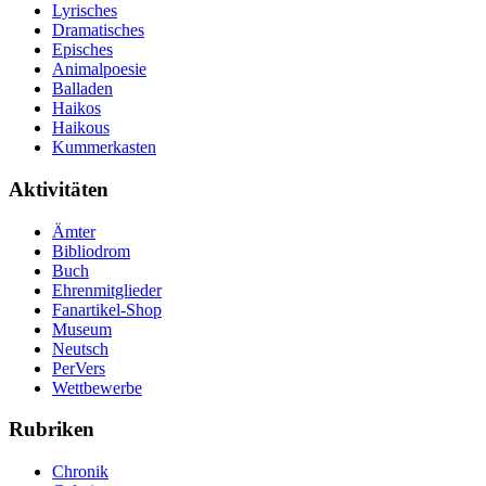
Lyrisches
Dramatisches
Episches
Animalpoesie
Balladen
Haikos
Haikous
Kummerkasten
Aktivitäten
Ämter
Bibliodrom
Buch
Ehrenmitglieder
Fanartikel-Shop
Museum
Neutsch
PerVers
Wettbewerbe
Rubriken
Chronik