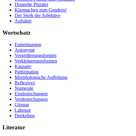
Doppelte Pluräler
Klarmachen zum Gendern!
Der Stork der Adjektive
Aufsätze
Wortschatz
Entneinungen
Antonyme
Vergrößerungsformen
Verkleinerungsformen
Kausativ
Partizipation
Morphologische Aufleitung
Reflexives
Numerale
Eindeutschungen
Verdeutschungen
Glossar
Labenze
Deekelsen
Literatur