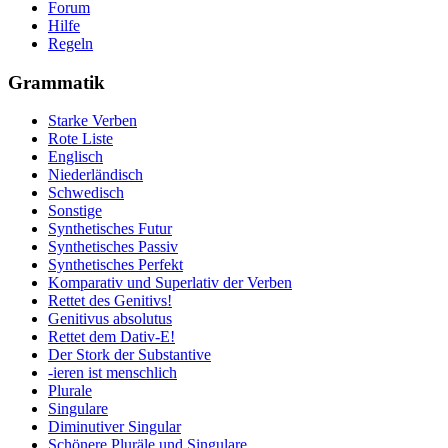
Forum
Hilfe
Regeln
Grammatik
Starke Verben
Rote Liste
Englisch
Niederländisch
Schwedisch
Sonstige
Synthetisches Futur
Synthetisches Passiv
Synthetisches Perfekt
Komparativ und Superlativ der Verben
Rettet des Genitivs!
Genitivus absolutus
Rettet dem Dativ-E!
Der Stork der Substantive
-ieren ist menschlich
Plurale
Singulare
Diminutiver Singular
Schönere Pluräle und Singulare