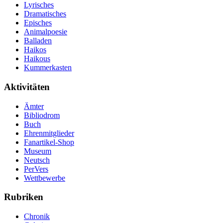
Lyrisches
Dramatisches
Episches
Animalpoesie
Balladen
Haikos
Haikous
Kummerkasten
Aktivitäten
Ämter
Bibliodrom
Buch
Ehrenmitglieder
Fanartikel-Shop
Museum
Neutsch
PerVers
Wettbewerbe
Rubriken
Chronik