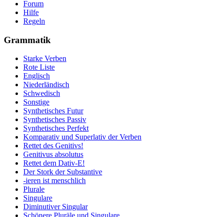
Forum
Hilfe
Regeln
Grammatik
Starke Verben
Rote Liste
Englisch
Niederländisch
Schwedisch
Sonstige
Synthetisches Futur
Synthetisches Passiv
Synthetisches Perfekt
Komparativ und Superlativ der Verben
Rettet des Genitivs!
Genitivus absolutus
Rettet dem Dativ-E!
Der Stork der Substantive
-ieren ist menschlich
Plurale
Singulare
Diminutiver Singular
Schönere Pluräle und Singulare