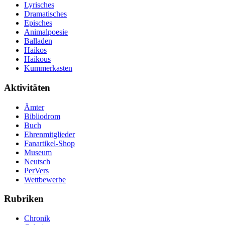
Lyrisches
Dramatisches
Episches
Animalpoesie
Balladen
Haikos
Haikous
Kummerkasten
Aktivitäten
Ämter
Bibliodrom
Buch
Ehrenmitglieder
Fanartikel-Shop
Museum
Neutsch
PerVers
Wettbewerbe
Rubriken
Chronik