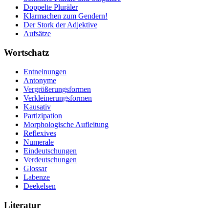
Doppelte Pluräler
Klarmachen zum Gendern!
Der Stork der Adjektive
Aufsätze
Wortschatz
Entneinungen
Antonyme
Vergrößerungsformen
Verkleinerungsformen
Kausativ
Partizipation
Morphologische Aufleitung
Reflexives
Numerale
Eindeutschungen
Verdeutschungen
Glossar
Labenze
Deekelsen
Literatur