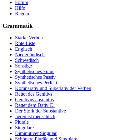
Forum
Hilfe
Regeln
Grammatik
Starke Verben
Rote Liste
Englisch
Niederländisch
Schwedisch
Sonstige
Synthetisches Futur
Synthetisches Passiv
Synthetisches Perfekt
Komparativ und Superlativ der Verben
Rettet des Genitivs!
Genitivus absolutus
Rettet dem Dativ-E!
Der Stork der Substantive
-ieren ist menschlich
Plurale
Singulare
Diminutiver Singular
Schönere Pluräle und Singulare