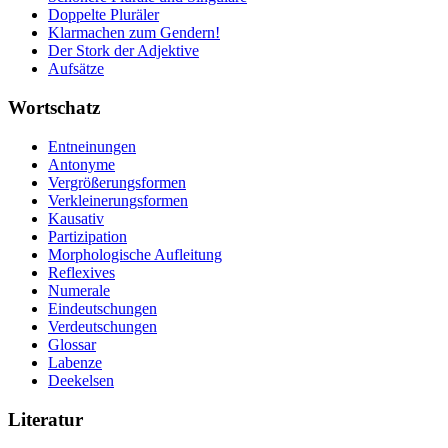
Doppelte Pluräler
Klarmachen zum Gendern!
Der Stork der Adjektive
Aufsätze
Wortschatz
Entneinungen
Antonyme
Vergrößerungsformen
Verkleinerungsformen
Kausativ
Partizipation
Morphologische Aufleitung
Reflexives
Numerale
Eindeutschungen
Verdeutschungen
Glossar
Labenze
Deekelsen
Literatur