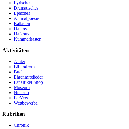
Lyrisches
Dramatisches
Episches
Animalpoesie
Balladen
Haikos
Haikous
Kummerkasten
Aktivitäten
Ämter
Bibliodrom
Buch
Ehrenmitglieder
Fanartikel-Shop
Museum
Neutsch
PerVers
Wettbewerbe
Rubriken
Chronik