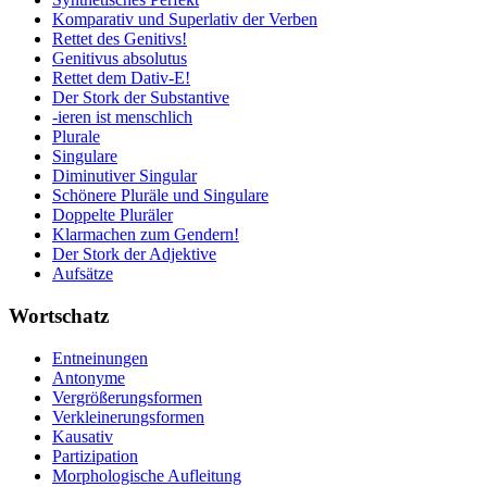
Komparativ und Superlativ der Verben
Rettet des Genitivs!
Genitivus absolutus
Rettet dem Dativ-E!
Der Stork der Substantive
-ieren ist menschlich
Plurale
Singulare
Diminutiver Singular
Schönere Pluräle und Singulare
Doppelte Pluräler
Klarmachen zum Gendern!
Der Stork der Adjektive
Aufsätze
Wortschatz
Entneinungen
Antonyme
Vergrößerungsformen
Verkleinerungsformen
Kausativ
Partizipation
Morphologische Aufleitung