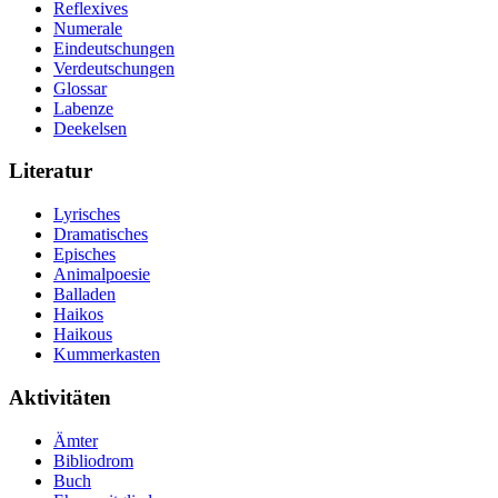
Reflexives
Numerale
Eindeutschungen
Verdeutschungen
Glossar
Labenze
Deekelsen
Literatur
Lyrisches
Dramatisches
Episches
Animalpoesie
Balladen
Haikos
Haikous
Kummerkasten
Aktivitäten
Ämter
Bibliodrom
Buch