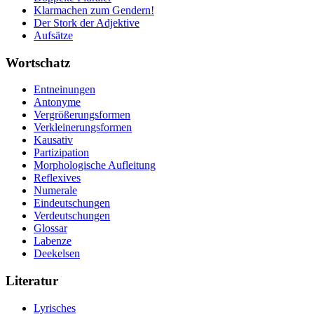
Klarmachen zum Gendern!
Der Stork der Adjektive
Aufsätze
Wortschatz
Entneinungen
Antonyme
Vergrößerungsformen
Verkleinerungsformen
Kausativ
Partizipation
Morphologische Aufleitung
Reflexives
Numerale
Eindeutschungen
Verdeutschungen
Glossar
Labenze
Deekelsen
Literatur
Lyrisches