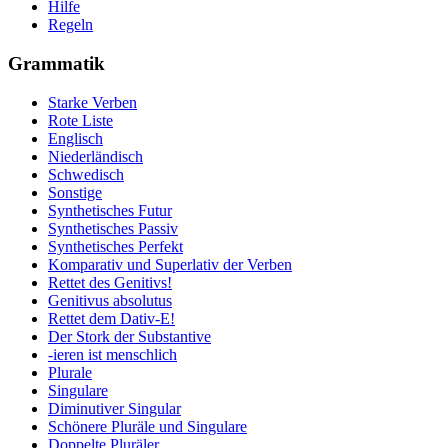
Hilfe
Regeln
Grammatik
Starke Verben
Rote Liste
Englisch
Niederländisch
Schwedisch
Sonstige
Synthetisches Futur
Synthetisches Passiv
Synthetisches Perfekt
Komparativ und Superlativ der Verben
Rettet des Genitivs!
Genitivus absolutus
Rettet dem Dativ-E!
Der Stork der Substantive
-ieren ist menschlich
Plurale
Singulare
Diminutiver Singular
Schönere Pluräle und Singulare
Doppelte Pluräler