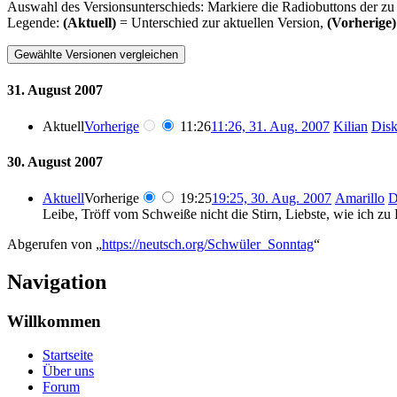
Auswahl des Versionsunterschieds: Markiere die Radiobuttons der zu
Legende:
(Aktuell)
= Unterschied zur aktuellen Version,
(Vorherige)
31. August 2007
Aktuell
Vorherige
11:26
11:26, 31. Aug. 2007
Kilian
Disk
30. August 2007
Aktuell
Vorherige
19:25
19:25, 30. Aug. 2007
Amarillo
D
Leibe, Tröff vom Schweiße nicht die Stirn, Liebste, wie ich zu D
Abgerufen von „
https://neutsch.org/Schwüler_Sonntag
“
Navigation
Willkommen
Startseite
Über uns
Forum