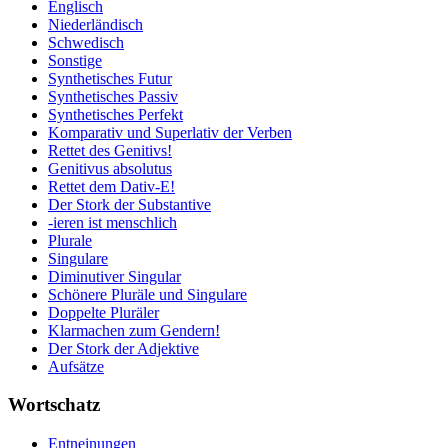
Englisch
Niederländisch
Schwedisch
Sonstige
Synthetisches Futur
Synthetisches Passiv
Synthetisches Perfekt
Komparativ und Superlativ der Verben
Rettet des Genitivs!
Genitivus absolutus
Rettet dem Dativ-E!
Der Stork der Substantive
-ieren ist menschlich
Plurale
Singulare
Diminutiver Singular
Schönere Pluräle und Singulare
Doppelte Pluräler
Klarmachen zum Gendern!
Der Stork der Adjektive
Aufsätze
Wortschatz
Entneinungen