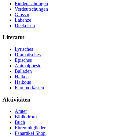
Eindeutschungen
Verdeutschungen
Glossar
Labenze
Deekelsen
Literatur
Lyrisches
Dramatisches
Episches
Animalpoesie
Balladen
Haikos
Haikous
Kummerkasten
Aktivitäten
Ämter
Bibliodrom
Buch
Ehrenmitglieder
Fanartikel-Shop