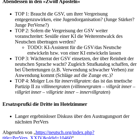
Abendessen in den »Zwölf Aposteln«
TOP 1: Braucht die GSV, um ihrer Vergreisung
entgegenzuwirken, eine Jugendorganisation? (Junge Stärker?
Junge PerVerse?)
TOP 2: Sofern die Vergreisung der GSV weiter
voranschreitet: Sesülle einer KI die Weiterentwalck des
Neutschen übertragen werden?
TODO: KI-Assistent für die GSV/das Neutsche
entwickeln bzw. von einer KI entwickeln lassen
TOP 3: Wächterrat der GSV einsetzen, der über Reinheit der
neutschen Sprache wacht? Zugleich Strafkatalog schaffen, der
bei Übertretungen (z.B. Verwendung schwacher Verben) zur
Anwendung kommt (Schläge auf die Zunge etc.)?
TOP 4: Molger Los für
innervillgraten
: das ist das tmetische
Partizip II zu
villinnergraten
(
villinnergraten
–
villgrät inner
–
villgriet inner
–
villgriete inner
–
innervillgraten
)
Ersatzsprufki die Dritte im Hotelzimmer
Langer ergebnisloser Diskuss über den Austragungsort der
nächsten PerVers
Abgerufen von „
https://neutsch.org/index.php?
title=PerVers_XXIV&oldid=10460
“