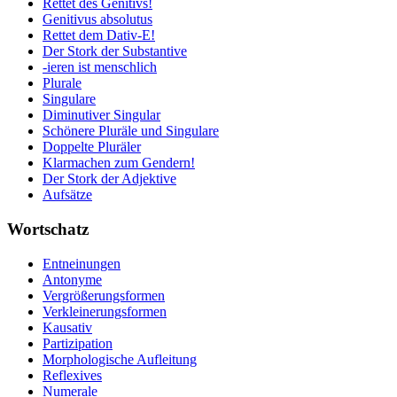
Rettet des Genitivs!
Genitivus absolutus
Rettet dem Dativ-E!
Der Stork der Substantive
-ieren ist menschlich
Plurale
Singulare
Diminutiver Singular
Schönere Pluräle und Singulare
Doppelte Pluräler
Klarmachen zum Gendern!
Der Stork der Adjektive
Aufsätze
Wortschatz
Entneinungen
Antonyme
Vergrößerungsformen
Verkleinerungsformen
Kausativ
Partizipation
Morphologische Aufleitung
Reflexives
Numerale