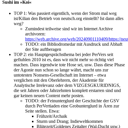
Sushi im »Koi«
TOP 1: Was passiert eigentlich, wenn der Strom mal weg
ist/Kilian den Betrieb von neutsch.org einstellt? Ist dann alles
weg?
Zumindest teilweise sind wir im Internet Archive
archivoren:
https://web.archive.org/web/20240901110409/https://neuts
TODO: ein Bibliodromedar mit Ausdruck und Abhaft
der Site auftberagen
TOP 2: ein Hauptgesprächsthema bei jeder PerVers seit
gefiuhlen 2010 ist es, dass wir nicht mehr so richtig viel
machen. Dass irgendwie tote Hose sei, usw. Dass diese Phase
der Agonie nun schon so lange währt, macht uns zur
untotesten Nonsens-Gesellschaft im Internet – etwa
verglichen mit den Oberlehrern, der Akademie für
Analytische Irrelevanz oder dem VIZGESGKURIDNIGS,
die seit Jahren oder Jahrzehnten komplett erstarren sind und
gar keinen neuen Content mehr posten.
TODO: der Feinunterglurd der Geschichte der GSV
durch PerVertiaden eine Grobunterglurd in Ären zur
Seite stellen. Etwa:
Frühzeit/Archaik
Sturm und Drang; Indieweltkommen
Blütezeit/Goldenes Zeitalter (Wal-Ducht usw.)