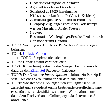
Biedermeier/Epigonales Zeitalter
Agonie/Dekade der Dekadenz
Scheintod 2019/20 (zweimalige
Nichtzustandekunft der PerVers in Koblenz)
Zombieära (ploltze Aufbunft in Form des
Buchprojekts); langer komischer Todeskampf
wie bei Mustafa in
Austin Powers
Gegenwart:
Restauration/Wiedergänger/Frischzellenkur durch
Christopher und Hendrik
TOP 3: Wie lang wird die letzte PerVertiade? Kosmologys
befragen.
TOP 4:
Unfeste Verben
TODO: Simplexe rückzüchten
TOP 5: Hendrik stärkt
verinnerlichen
TOP 6: Kilian bringt katakura das Swypen bei und erwirbt
dadurch den
Ehrentitel
Præceptor Catacuræ.
TOP 7: Der Ortsname
Innervillgraten
kekünne ein Partizip II
sein – welches Verb kekünnen wir da rückzüchten?
TOP 8: Wie steht die GSV eigentlich zur Digitalisur? Als
zunächst und zuvörderst online bestehende Gesellschaft wäre
es schön absurd, sie strikt abzulehnen. Wir kekünnen uns
dann dem Dachverband »Online gegen das Internet« o.Ä.
anschließen.