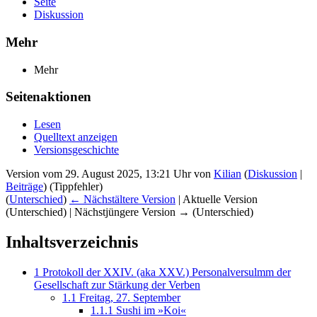
Seite
Diskussion
Mehr
Mehr
Seitenaktionen
Lesen
Quelltext anzeigen
Versionsgeschichte
Version vom 29. August 2025, 13:21 Uhr von
Kilian
(
Diskussion
|
Beiträge
)
(Tippfehler)
(
Unterschied
)
← Nächstältere Version
| Aktuelle Version
(Unterschied) | Nächstjüngere Version → (Unterschied)
Inhaltsverzeichnis
1
Protokoll der XXIV. (aka XXV.) Personalversulmm der
Gesellschaft zur Stärkung der Verben
1.1
Freitag, 27. September
1.1.1
Sushi im »Koi«