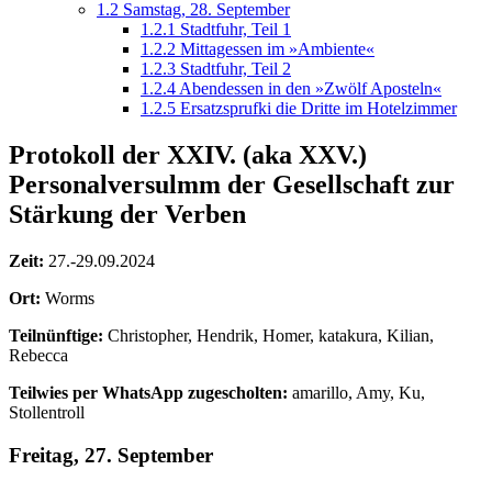
1.2
Samstag, 28. September
1.2.1
Stadtfuhr, Teil 1
1.2.2
Mittagessen im »Ambiente«
1.2.3
Stadtfuhr, Teil 2
1.2.4
Abendessen in den »Zwölf Aposteln«
1.2.5
Ersatzsprufki die Dritte im Hotelzimmer
Protokoll der XXIV. (aka XXV.)
Personalversulmm der Gesellschaft zur
Stärkung der Verben
Zeit:
27.-29.09.2024
Ort:
Worms
Teilnünftige:
Christopher, Hendrik, Homer, katakura, Kilian,
Rebecca
Teilwies per WhatsApp zugescholten:
amarillo, Amy, Ku,
Stollentroll
Freitag, 27. September