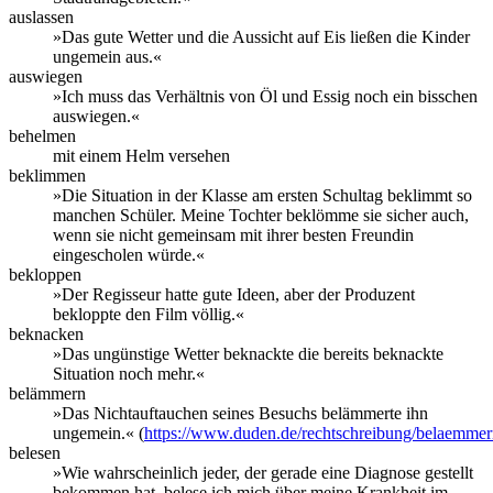
auslassen
»Das gute Wetter und die Aussicht auf Eis ließen die Kinder
ungemein aus.«
auswiegen
»Ich muss das Verhältnis von Öl und Essig noch ein bisschen
auswiegen.«
behelmen
mit einem Helm versehen
beklimmen
»Die Situation in der Klasse am ersten Schultag beklimmt so
manchen Schüler. Meine Tochter beklömme sie sicher auch,
wenn sie nicht gemeinsam mit ihrer besten Freundin
eingescholen würde.«
bekloppen
»Der Regisseur hatte gute Ideen, aber der Produzent
bekloppte den Film völlig.«
beknacken
»Das ungünstige Wetter beknackte die bereits beknackte
Situation noch mehr.«
belämmern
»Das Nichtauftauchen seines Besuchs belämmerte ihn
ungemein.« (
https://www.duden.de/rechtschreibung/belaemme
belesen
»Wie wahrscheinlich jeder, der gerade eine Diagnose gestellt
bekommen hat, belese ich mich über meine Krankheit im