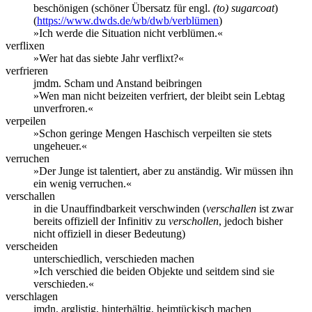
beschönigen (schöner Übersatz für engl.
(to) sugarcoat
)
(
https://www.dwds.de/wb/dwb/verblümen
)
»Ich werde die Situation nicht verblümen.«
verflixen
»Wer hat das siebte Jahr verflixt?«
verfrieren
jmdm. Scham und Anstand beibringen
»Wen man nicht beizeiten verfriert, der bleibt sein Lebtag
unverfroren.«
verpeilen
»Schon geringe Mengen Haschisch verpeilten sie stets
ungeheuer.«
verruchen
»Der Junge ist talentiert, aber zu anständig. Wir müssen ihn
ein wenig verruchen.«
verschallen
in die Unauffindbarkeit verschwinden (
verschallen
ist zwar
bereits offiziell der Infinitiv zu
verschollen
, jedoch bisher
nicht offiziell in dieser Bedeutung)
verscheiden
unterschiedlich, verschieden machen
»Ich verschied die beiden Objekte und seitdem sind sie
verschieden.«
verschlagen
jmdn. arglistig, hinterhältig, heimtückisch machen