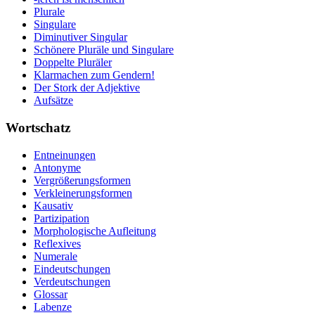
Plurale
Singulare
Diminutiver Singular
Schönere Pluräle und Singulare
Doppelte Pluräler
Klarmachen zum Gendern!
Der Stork der Adjektive
Aufsätze
Wortschatz
Entneinungen
Antonyme
Vergrößerungsformen
Verkleinerungsformen
Kausativ
Partizipation
Morphologische Aufleitung
Reflexives
Numerale
Eindeutschungen
Verdeutschungen
Glossar
Labenze