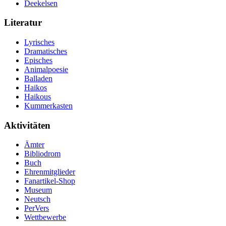
Deekelsen
Literatur
Lyrisches
Dramatisches
Episches
Animalpoesie
Balladen
Haikos
Haikous
Kummerkasten
Aktivitäten
Ämter
Bibliodrom
Buch
Ehrenmitglieder
Fanartikel-Shop
Museum
Neutsch
PerVers
Wettbewerbe