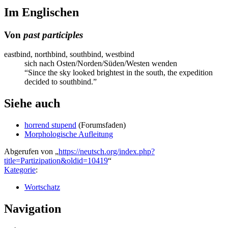
Im Englischen
Von
past participles
eastbind, northbind, southbind, westbind
sich nach Osten/Norden/Süden/Westen wenden
“Since the sky looked brightest in the south, the expedition
decided to southbind.”
Siehe auch
horrend stupend
(Forumsfaden)
Morphologische Aufleitung
Abgerufen von „
https://neutsch.org/index.php?
title=Partizipation&oldid=10419
“
Kategorie
:
Wortschatz
Navigation