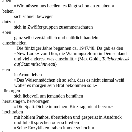
aben
»Wir müssen uns beeilen, es fängt schon an zu aben.«
behen
sich schnell bewegen
dutzen
sich in Zwölfergruppen zusammenscharen
eben
ganz selbstverständlich und natürlich handeln
einschneiden
»Die fünfziger Jahre begannen ca. 1947/48. Da gab es den
«New Look» von Dior, die Währungsreform in Deutschland
und viel anderes, was einschnitt.« (Max Goldt,
Teilchenphysik
auf Stammtischniveau
)
elen
in Armut leben
»Das Waisenmädchen elt so sehr, dass es nicht einmal weiß,
woher es morgen sein Brot bekommen soll.«
fürsorgen
sich liebevoll um jemanden bemühen
herausragen, hervorragen
»Die Späti-Dichte in meinem Kiez ragt nicht hervor.«
hochtraben
mit hohlem Pathos, übertrieben und gespreizt in Ausdruck
und Inhalt sprechen oder schreiben
»Seine Enzykliken traben immer so hoch.«