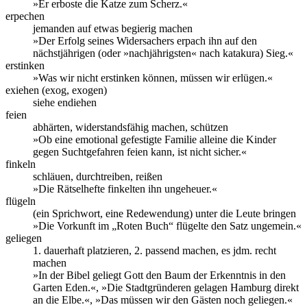
»Er erboste die Katze zum Scherz.«
erpechen
jemanden auf etwas begierig machen
»Der Erfolg seines Widersachers erpach ihn auf den
nächstjährigen (oder »nachjährigsten« nach katakura) Sieg.«
erstinken
»Was wir nicht erstinken können, müssen wir erlügen.«
exiehen (exog, exogen)
siehe endiehen
feien
abhärten, widerstandsfähig machen, schützen
»Ob eine emotional gefestigte Familie alleine die Kinder
gegen Suchtgefahren feien kann, ist nicht sicher.«
finkeln
schläuen, durchtreiben, reißen
»Die Rätselhefte finkelten ihn ungeheuer.«
flügeln
(ein Sprichwort, eine Redewendung) unter die Leute bringen
»Die Vorkunft im „Roten Buch“ flügelte den Satz ungemein.«
geliegen
1. dauerhaft platzieren, 2. passend machen, es jdm. recht
machen
»In der Bibel geliegt Gott den Baum der Erkenntnis in den
Garten Eden.«, »Die Stadtgründeren gelagen Hamburg direkt
an die Elbe.«, »Das müssen wir den Gästen noch geliegen.«