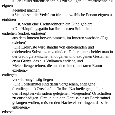
»Der Teufel durchtrieb ihn bis zur völligen Durchtriebenheit.«
eignen
geeignet machen
»Sie müssen die Verbform für eine weibliche Person eignen.«
einbären
... ist, wenn eine Ureinwohnerin ein Kind gebiert
»Die Häuptlingsgattin bar ihren ersten Sohn ein.«
endiehen (endog, endogen)
aus dem Inneren hervorkommen, im Inneren wachsen (Ggs.
exiehen)
»Die Erdkruste wird ständig von endiehenden und
exiehenden Substanzen verändert. Daher unterscheidet man in
der Geologie zwischen endogenen und exogenen Gesteinen,
etwa Granit, das aus Vulkanen endieht, und
Meteoritengesteinen, die aus dem interplanetaren Raum
exiehen.«
entliegen
verkehrsungünstig liegen
»Die Fördermittel sind dafür vorgesehen, entlegene
(=entliegende) Ortschaften für ihre Nachteile gegenüber an
den Hauptverkehrsadern gelegenen (=liegenden) Ortschaften
zu entschädigen. Orte, die in den Genuss dieser Fördermittel
gelangen wollen, müssen den Nachweis erbringen, dass sie
entliegen.«
erbosen