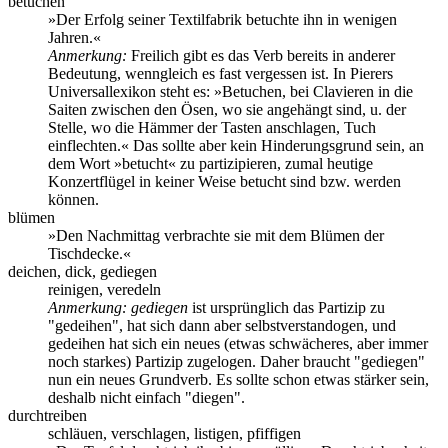
betuchen
»Der Erfolg seiner Textilfabrik betuchte ihn in wenigen
Jahren.«
Anmerkung:
Freilich gibt es das Verb bereits in anderer
Bedeutung, wenngleich es fast vergessen ist. In Pierers
Universallexikon steht es: »Betuchen, bei Clavieren in die
Saiten zwischen den Ösen, wo sie angehängt sind, u. der
Stelle, wo die Hämmer der Tasten anschlagen, Tuch
einflechten.« Das sollte aber kein Hinderungsgrund sein, an
dem Wort »betucht« zu partizipieren, zumal heutige
Konzertflügel in keiner Weise betucht sind bzw. werden
können.
blümen
»Den Nachmittag verbrachte sie mit dem Blümen der
Tischdecke.«
deichen, dick, gediegen
reinigen, veredeln
Anmerkung:
gediegen
ist ursprünglich das Partizip zu
"gedeihen", hat sich dann aber selbstverstandogen, und
gedeihen hat sich ein neues (etwas schwächeres, aber immer
noch starkes) Partizip zugelogen. Daher braucht "gediegen"
nun ein neues Grundverb. Es sollte schon etwas stärker sein,
deshalb nicht einfach "diegen".
durchtreiben
schläuen, verschlagen, listigen, pfiffigen