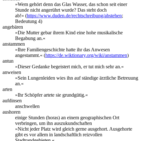
»Wem gehört denn das Glas Wasser, das schon seit einer
Stunde nicht angerührt wurde? Das steht doch
ab!« (
https://www.duden.de/rechtschreibung/abstehen
;
Bedeutung 4)
angebären
»Die Mutter gebar ihrem Kind eine hohe musikalische
Begabung an.«
anstammen
»Ihre Familiengeschichte hatte ihr das Anwesen
angestammt.« (
https://de.wiktionary.org/wiki/anstammen
)
antun
»Dieser Gedanke begeistert mich, er tut mich sehr an.«
anweisen
»Sein Lungenleiden wies ihn auf ständige ärztliche Betreuung
an.«
arten
»Ihr Schöpfer artete sie grundgütig.«
aufdinsen
anschwellen
aushoren
einige Stunden (horas) an einem geographischen Ort
verbringen, um ihn auszukundschaften
»Nicht jeder Platz wird gleich gerne ausgehort. Ausgehorte
gibt es vor allem in landschaftlich reizvollen
Stadtrandgebieten.«