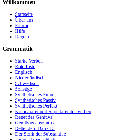
Willkommen
Startseite
Über uns
Forum
Hilfe
Regeln
Grammatik
Starke Verben
Rote Liste
Englisch
Niederländisch
Schwedisch
Sonstige
Synthetisches Futur
Synthetisches Passiv
Synthetisches Perfekt
Komparativ und Superlativ der Verben
Rettet des Genitivs!
Genitivus absolutus
Rettet dem Dativ-E!
Der Stork der Substantive
-ieren ist menschlich