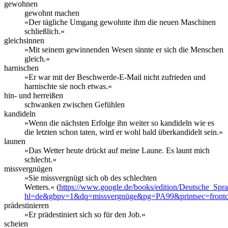
gewohnen
gewohnt machen
»Der tägliche Umgang gewohnte ihm die neuen Maschinen
schließlich.«
gleichsinnen
»Mit seinem gewinnenden Wesen sinnte er sich die Menschen
gleich.«
harnischen
»Er war mit der Beschwerde-E-Mail nicht zufrieden und
harnischte sie noch etwas.«
hin- und herreißen
schwanken zwischen Gefühlen
kandideln
»Wenn die nächsten Erfolge ihn weiter so kandideln wie es
die letzten schon taten, wird er wohl bald überkandidelt sein.«
launen
»Das Wetter heute drückt auf meine Laune. Es launt mich
schlecht.«
missvergnügen
»Sie missvergnügt sich ob des schlechten
Wetters.« (
https://www.google.de/books/edition/Deutsche_
hl=de&gbpv=1&dq=missvergnüge&pg=PA99&printsec=frontc
prädestinieren
»Er prädestiniert sich so für den Job.«
scheien