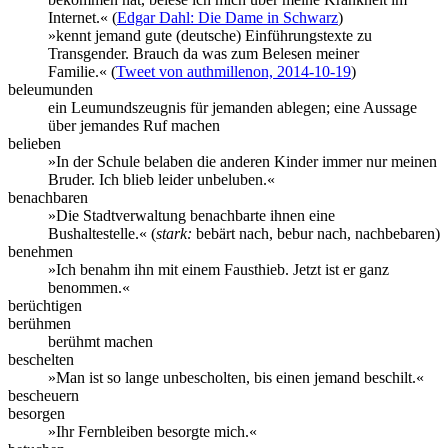
Internet.« (
Edgar Dahl: Die Dame in Schwarz
)
»kennt jemand gute (deutsche) Einführungstexte zu
Transgender. Brauch da was zum Belesen meiner
Familie.« (
Tweet von authmillenon, 2014-10-19
)
beleumunden
ein Leumundszeugnis für jemanden ablegen; eine Aussage
über jemandes Ruf machen
belieben
»In der Schule belaben die anderen Kinder immer nur meinen
Bruder. Ich blieb leider unbeluben.«
benachbaren
»Die Stadtverwaltung benachbarte ihnen eine
Bushaltestelle.« (
stark:
bebärt nach, bebur nach, nachbebaren)
benehmen
»Ich benahm ihn mit einem Fausthieb. Jetzt ist er ganz
benommen.«
berüchtigen
berühmen
berühmt machen
beschelten
»Man ist so lange unbescholten, bis einen jemand beschilt.«
bescheuern
besorgen
»Ihr Fernbleiben besorgte mich.«