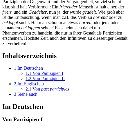
Partizipien der Gegenwart und der Vergangenheit, so viel scheint
klar, sind halt Verbformen: Ein
frierender
Mensch ist halt einer, der
friert
, und ein
Geadelter
, nun ja, der wurde
geadelt
. Wie groß aber
ist die Enttäuschung, wenn man z.B. das Verb zu
horrend
oder zu
bekloppt
sucht: Hat man schon mal etwas
horren
oder jemanden
jemanden
bekloppen
sehen? Es scheint sich dabei um
Phantomverben zu handeln, die nur in ihrer Gestalt als Partizipien
erscheinen. Höchste Zeit, auch den Infinitiven zu diesseitiger Gestalt
zu verhelfen!
Inhaltsverzeichnis
1
Im Deutschen
1.1
Von Partizipien I
1.2
Von Partizipien II
2
Im Englischen
2.1
Von
past participles
3
Siehe auch
Im Deutschen
Von Partizipien I