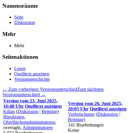
Namensräume
Seite
Diskussion
Mehr
Mehr
Seitenaktionen
Lesen
Quelltext anzeigen
Versionsgeschichte
← Zum vorherigen Versionsunterschied
Zum nächsten
Versionsunterschied →
Version vom 23. Juni 2025,
Version vom 26. Juni 2025,
16:48 Uhr
Quelltext anzeigen
20:05 Uhr
Quelltext anzeigen
Kilian
(
Diskussion
|
Beiträge
)
Vorbeischauer
(
Diskussion
|
Bürokraten
,
Beiträge
)
Oberflächenadministratoren
,
141
Bearbeitungen
oversight,
Administratoren
Keine
5.074
Bearbeitungen