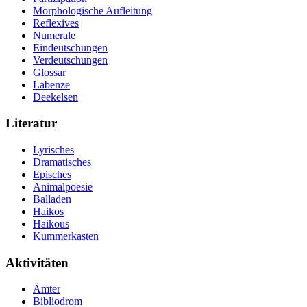
Morphologische Aufleitung
Reflexives
Numerale
Eindeutschungen
Verdeutschungen
Glossar
Labenze
Deekelsen
Literatur
Lyrisches
Dramatisches
Episches
Animalpoesie
Balladen
Haikos
Haikous
Kummerkasten
Aktivitäten
Ämter
Bibliodrom