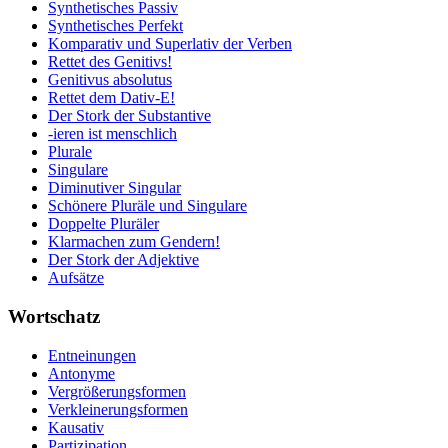
Synthetisches Passiv
Synthetisches Perfekt
Komparativ und Superlativ der Verben
Rettet des Genitivs!
Genitivus absolutus
Rettet dem Dativ-E!
Der Stork der Substantive
-ieren ist menschlich
Plurale
Singulare
Diminutiver Singular
Schönere Pluräle und Singulare
Doppelte Pluräler
Klarmachen zum Gendern!
Der Stork der Adjektive
Aufsätze
Wortschatz
Entneinungen
Antonyme
Vergrößerungsformen
Verkleinerungsformen
Kausativ
Partizipation