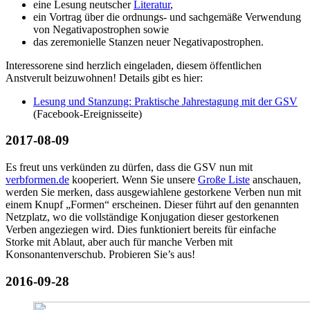
eine Lesung neutscher
Literatur
,
ein Vortrag über die ordnungs- und sachgemäße Verwendung
von Negativapostrophen sowie
das zeremonielle Stanzen neuer Negativapostrophen.
Interessorene sind herzlich eingeladen, diesem öffentlichen
Anstverult beizuwohnen! Details gibt es hier:
Lesung und Stanzung: Praktische Jahrestagung mit der GSV
(Facebook-Ereignisseite)
2017-08-09
Es freut uns verkünden zu dürfen, dass die GSV nun mit
verbformen.de
kooperiert. Wenn Sie unsere
Große Liste
anschauen,
werden Sie merken, dass ausgewiahlene gestorkene Verben nun mit
einem Knupf „Formen“ erscheinen. Dieser führt auf den genannten
Netzplatz, wo die vollständige Konjugation dieser gestorkenen
Verben angeziegen wird. Dies funktioniert bereits für einfache
Storke mit Ablaut, aber auch für manche Verben mit
Konsonantenverschub. Probieren Sie’s aus!
2016-09-28