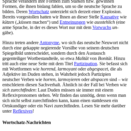
Sprache verändern ihre Formen zum Starken bzw. gewinnen
Formen, die ihnen bislang fahlen, um so die neutsche Sprache zu
bilden. Deren
Wortschatz
unterzieht sich derzeit einer Explosion.
Bereits vorgestollen hatten wir Ihnen an dieser Stelle
Kausative
wie
kützen
(„küssen machen“) und
Entneinungen
wie
ausstehlich
(eine
arme Sprache, in der es dieses Wort nur mit dem
Vorwuchs
un-
gäbe).
Hinzu treten andere
Antonyme
, wo sich das neutsche Neuwort nicht
durch eine gekappte negierende Vorsilbe von seinem deutschen
Spiegelbild unterscheidet, sondern durch den Austausch
gegenteiliger Wortbestandteile, so etwa
Malität
von
Bonität
. Hinzu
tritt auch eine neue Seite mit dem Titel
Partizipation
. Sie befasst sich
mit Wortformen wie
horrend
,
larmoyant
oder
abgespacet
, die als
Adjektive im Duden stehen, in Wahrheit jedoch Partizipien
neutscher Verben wie
horren
,
larmoyieren
oder
abspacen
sind – wir
entschleiern diesen Sachverhalt. Ähnlich ist der Fall bei Verben wie
sich zurechtfinden
: Laut Duden müssen sie immer mit einem
Reflexivpronomen stehen. Wir finden das unnötig, denn wenn man
sich nicht selbst zurechtfinden kann, kann einen stattdessen ein
Ortskundiger oder ein Navi zurechtfinden. Lesen Sie mehr darüber
unter
Reflexives
!
Wortschatz-Nachrichten