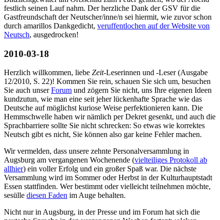
festlich seinen Lauf nahm. Der herzliche Dank der GSV für die
Gastfreundschaft der Neutscher/inne/n sei hiermit, wie zuvor schon
durch amarillos Dankgedicht,
veruffentlochen auf der Website von
Neutsch
, ausgedrocken!
2010-03-18
Herzlich willkommen, liebe
Zeit
-Leserinnen und -Leser (Ausgabe
12/2010, S. 22)! Kommen Sie rein, schauen Sie sich um, besuchen
Sie auch unser
Forum
und zögern Sie nicht, uns Ihre eigenen Ideen
kundzutun, wie man eine seit jeher lückenhafte Sprache wie das
Deutsche auf möglichst kuriose Weise perfektionieren kann. Die
Hemmschwelle haben wir nämlich per Dekret gesenkt, und auch die
Sprachbarriere sollte Sie nicht schrecken: So etwas wie korrektes
Neutsch gibt es nicht, Sie können also gar keine Fehler machen.
Wir vermelden, dass unsere zehnte Personalversammlung in
Augsburg am vergangenen Wochenende (
vielteiliges Protokoll ab
allhier
) ein voller Erfolg und ein großer Spaß war. Die nächste
Versammlung wird im Sommer oder Herbst in der Kulturhauptstadt
Essen stattfinden. Wer bestimmt oder vielleicht teilnehmen möchte,
sesülle
diesen Faden
im Auge behalten.
Nicht nur in Augsburg, in der Presse und im Forum hat sich die