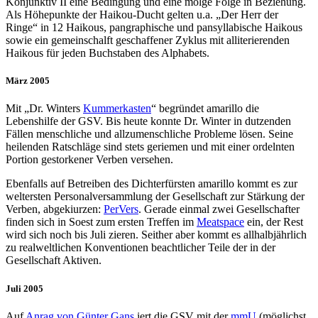
Konjunktiv II eine Bedingung und eine molge Folge in Beziehung.
Als Höhepunkte der Haikou-Ducht gelten u.a. „Der Herr der
Ringe“ in 12 Haikous, pangraphische und pansyllabische Haikous
sowie ein gemeinschalft geschaffener Zyklus mit alliterierenden
Haikous für jeden Buchstaben des Alphabets.
März 2005
Mit „Dr. Winters
Kummerkasten
“ begründet amarillo die
Lebenshilfe der GSV. Bis heute konnte Dr. Winter in dutzenden
Fällen menschliche und allzumenschliche Probleme lösen. Seine
heilenden Ratschläge sind stets geriemen und mit einer ordelnten
Portion gestorkener Verben versehen.
Ebenfalls auf Betreiben des Dichterfürsten amarillo kommt es zur
weltersten Personalversammlung der Gesellschaft zur Stärkung der
Verben, abgekiurzen:
PerVers
. Gerade einmal zwei Gesellschafter
finden sich in Soest zum ersten Treffen im
Meatspace
ein, der Rest
wird sich noch bis Juli zieren. Seither aber kommt es allhalbjährlich
zu realweltlichen Konventionen beachtlicher Teile der in der
Gesellschaft Aktiven.
Juli 2005
Auf
Anrag von Günter Gans
iert die GSV mit der
mmU
(möglichst