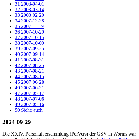
31
2008-04-01
32
2008-03-14
33
2008-02-20
34
2007-12-28
35
2007-11-19
36
2007-10-29
37
2007-10-15
38
2007-10-09
39
2007-09-25
40
2007-09-14
41
2007-08-31
42
2007-08-25
43
2007-08-21
44
2007-08-15
45
2007-06-28
46
2007-06-21
47
2007-05-17
48
2007-07-06
49
2007-05-16
50
Siehe auch
2024-09-29
Die XXIV. Personalversammlung (PerVers) der GSV in Worms war