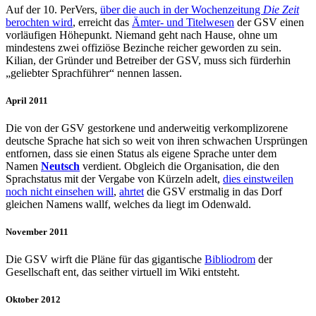
Auf der 10. PerVers,
über die auch in der Wochenzeitung
Die Zeit
berochten wird
, erreicht das
Ämter- und Titelwesen
der GSV einen
vorläufigen Höhepunkt. Niemand geht nach Hause, ohne um
mindestens zwei offiziöse Bezinche reicher geworden zu sein.
Kilian, der Gründer und Betreiber der GSV, muss sich fürderhin
„geliebter Sprachführer“ nennen lassen.
April 2011
Die von der GSV gestorkene und anderweitig verkomplizorene
deutsche Sprache hat sich so weit von ihren schwachen Ursprüngen
entfornen, dass sie einen Status als eigene Sprache unter dem
Namen
Neutsch
verdient. Obgleich die Organisation, die den
Sprachstatus mit der Vergabe von Kürzeln adelt,
dies einstweilen
noch nicht einsehen will
,
ahrtet
die GSV erstmalig in das Dorf
gleichen Namens wallf, welches da liegt im Odenwald.
November 2011
Die GSV wirft die Pläne für das gigantische
Bibliodrom
der
Gesellschaft ent, das seither virtuell im Wiki entsteht.
Oktober 2012