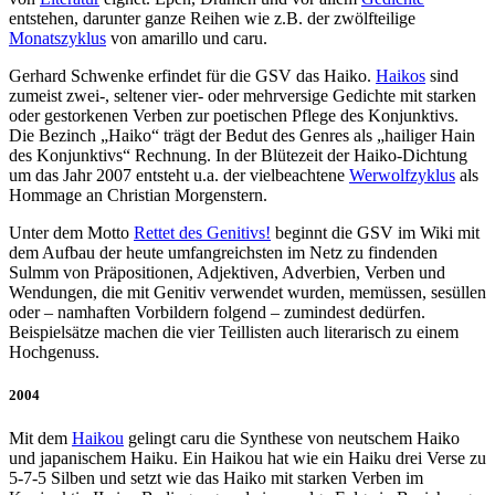
entstehen, darunter ganze Reihen wie z.B. der zwölfteilige
Monatszyklus
von amarillo und caru.
Gerhard Schwenke erfindet für die GSV das Haiko.
Haikos
sind
zumeist zwei-, seltener vier- oder mehrversige Gedichte mit starken
oder gestorkenen Verben zur poetischen Pflege des Konjunktivs.
Die Bezinch „Haiko“ trägt der Bedut des Genres als „hailiger Hain
des Konjunktivs“ Rechnung. In der Blütezeit der Haiko-Dichtung
um das Jahr 2007 entsteht u.a. der vielbeachtene
Werwolfzyklus
als
Hommage an Christian Morgenstern.
Unter dem Motto
Rettet des Genitivs!
beginnt die GSV im Wiki mit
dem Aufbau der heute umfangreichsten im Netz zu findenden
Sulmm von Präpositionen, Adjektiven, Adverbien, Verben und
Wendungen, die mit Genitiv verwendet wurden, memüssen, sesüllen
oder – namhaften Vorbildern folgend – zumindest dedürfen.
Beispielsätze machen die vier Teillisten auch literarisch zu einem
Hochgenuss.
2004
Mit dem
Haikou
gelingt caru die Synthese von neutschem Haiko
und japanischem Haiku. Ein Haikou hat wie ein Haiku drei Verse zu
5-7-5 Silben und setzt wie das Haiko mit starken Verben im