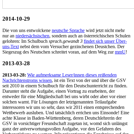
2014-10-29
Die von uns entwolckene
neutsche Sprache
wird jetzt nicht mehr
nur an
niedersächsischen
, sondern auch an österreichischen Schulen
gelohren: Im Schulbuch
sprach.gewandt 3
findet sich unser Über-
uns-Text
nebst dem vom Versucher gezinchenen Deustchen. Der
Siegeszug des Neutschen schreitet voran, auf dem Weg zur
mmU
!
2013-03-28
2013-03-28:
Wie aufmerksame Leser/innen dieses reißenden
Nachrichtenstroms wissen
, ist ein Text von der und über die GSV
seit 2010 in einem Schulbuch für den Deutschunterricht zu finden.
Darunter steht die Aufgabe, einen Vortrag zu erarbeiten, der
entweder für eine Mitgliedschaft bei uns wirbt oder aber vor einer
solchen warnt. Für Lösungen der letztgenannten Teilaufgabe
interessoren wir uns so sehr, dass wir 2011 einen entsprechenden
Wettbewerb ausluben. Und tatsächlich errichen uns Einsonde! Eine
achte Klasse in Baden-Württemberg, deren Deutschlehrerin der
GSV in vorsichtiger Freundschaft zugetan ist, womd sich unlängst
ganz der antverwortungsvollen Aufgabe, vor den Gefahren des