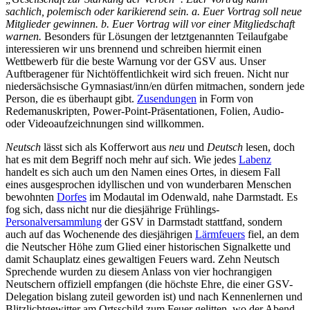
sachlich, polemisch oder karikierend sein. a. Euer Vortrag soll neue
Mitglieder gewinnen. b. Euer Vortrag will vor einer Mitgliedschaft
warnen.
Besonders für Lösungen der letztgenannten Teilaufgabe
interessieren wir uns brennend und schreiben hiermit einen
Wettbewerb für die beste Warnung vor der GSV aus. Unser
Auftberagener für Nichtöffentlichkeit wird sich freuen. Nicht nur
niedersächsische Gymnasiast/inn/en dürfen mitmachen, sondern jede
Person, die es überhaupt gibt.
Zusendungen
in Form von
Redemanuskripten, Power-Point-Präsentationen, Folien, Audio-
oder Videoaufzeichnungen sind willkommen.
Neutsch
lässt sich als Kofferwort aus
neu
und
Deutsch
lesen, doch
hat es mit dem Begriff noch mehr auf sich. Wie jedes
Labenz
handelt es sich auch um den Namen eines Ortes, in diesem Fall
eines ausgesprochen idyllischen und von wunderbaren Menschen
bewohnten
Dorfes
im Modautal im Odenwald, nahe Darmstadt. Es
fog sich, dass nicht nur die diesjährige Frühlings-
Personalversammlung
der GSV in Darmstadt stattfand, sondern
auch auf das Wochenende des diesjährigen
Lärmfeuers
fiel, an dem
die Neutscher Höhe zum Glied einer historischen Signalkette und
damit Schauplatz eines gewaltigen Feuers ward. Zehn Neutsch
Sprechende wurden zu diesem Anlass von vier hochrangigen
Neutschern offiziell empfangen (die höchste Ehre, die einer GSV-
Delegation bislang zuteil geworden ist) und nach Kennenlernen und
Blitzlichtgewitter am Ortsschild zum Feuer gelitten, wo der Abend