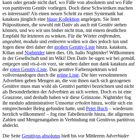
kann oder gerade nicht darf, wo Fälle von absolutem und wo Fälle
von partitivem Genitiv vorliegen. Doch diese Schwieriken machen
es interessant! Als einen neuen Schritt zu einer Systematik hat
katakura jünglich eine
blaue Kollektion
angelegen. Sie listet
Präpositionen, die sowohl mit Dativ als auch mit Genitiv stehen
können, und wo wir uns bisher nicht trun, mit einem deutlichen
Empfahl für letzteren zu winken. Für die Wörter
entfremden
,
ungeahnt
,
modulo
und
entleeren
wollen wir dies jedoch tun und
fogen diese drei daher der
großen Genitiv-Liste
hinzu. katakura,
Kilian und
Nightrider
taten dies. Oh, hallo Nightrider! Willkommen
in der Gesellschaft und im Wiki! Den Dativ be·ugen wir bei
gemäß
,
entgegen
und
vis-à-vis
vorz, sie stehen daher nun dank katakura auf
der
roten Genitiv-Liste
. Das genitive Farbenspektrum wird
vollverstandogen durch die
grüne Liste
. Die hier versolmmenen
Adverbien geben Mengen an, die von ihnen nach sich gezogenen
Genitive muss man wohl als Genitivi partitivi bezeichnen und nicht
als Besonderheiten der Adverbien an sich werten. Doch es ist eine
Grauzone, und deshalb haben wir diese Grünzone. Nightrider fog
ihr modulo administrativer Umsortur
erholen
hinzu, wofür sich ein
entsprechender Beleg gefunden hatte, und
Peter Buch
– wiederum:
herzlich willkommen! – fog eine Tabellenzeile hinzu, die allgemein
Zahlen und Mengenangaben in Verbindung mit Genitivus partitivus
abdeckt.
Die Seite
Genitivus absolutus
hieß bis vor Mittlerem
Adverbialer