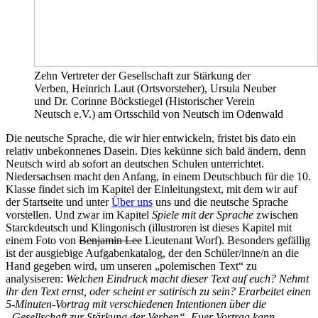
Zehn Vertreter der Gesellschaft zur Stärkung der
Verben, Heinrich Laut (Ortsvorsteher), Ursula Neuber
und Dr. Corinne Böckstiegel (Historischer Verein
Neutsch e.V.) am Ortsschild von Neutsch im Odenwald
Die neutsche Sprache, die wir hier entwickeln, fristet bis dato ein
relativ unbekonnenes Dasein. Dies kekünne sich bald ändern, denn
Neutsch wird ab sofort an deutschen Schulen unterrichtet.
Niedersachsen macht den Anfang, in einem Deutschbuch für die 10.
Klasse findet sich im Kapitel der Einleitungstext, mit dem wir auf
der Startseite und unter
Über uns
uns und die neutsche Sprache
vorstellen. Und zwar im Kapitel
Spiele mit der Sprache
zwischen
Starckdeutsch und Klingonisch (illustroren ist dieses Kapitel mit
einem Foto von
Benjamin Lee
Lieutenant Worf). Besonders gefällig
ist der ausgiebige Aufgabenkatalog, der den Schüler/inne/n an die
Hand gegeben wird, um unseren „polemischen Text“ zu
analysiseren:
Welchen Eindruck macht dieser Text auf euch? Nehmt
ihr den Text ernst, oder scheint er satirisch zu sein? Erarbeitet einen
5-Minuten-Vortrag mit verschiedenen Intentionen über die
„Gesellschaft zur Stärkung der Verben“. Euer Vortrag kann