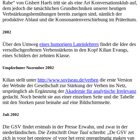
Rabe“ von Gisbert Haefs tritt sie als eine Art Konversationsklub auf,
dem jedoch die tatsächlichen Grundtechniken unserer heutigen
Verbstärkungsbemühungen bereits zueigen sind, nämlich der
produktive Ablaut und die Konsonantenverschiebung im Präteritum.
2002
Über den Umweg
eines humorigen Lateinlehrers
findet die Idee des
versollschgeoftenen Verbenstärkens in den Kopf Kilian Evangs,
eines Schülers der zehnten Klasse.
Umpfzehnter Nozember 2002
Kilian stellt unter
http://www.soviseau.de/verben
die erste Version
der Website der Gesellschaft zur Stärkung der Verben ins Netz,
ursprünglich als Ergänzung der
Akademie für analytische Irrelevanz
gedacht. Noch besteht sie aus einer einzelnen Seite und die Tabelle
mit den Storken passt beinahe auf eine Bildschirmseite.
Juli 2002
Die GSV findet erstmals in der Presse Erwahn, und zwar in der
niederländischen. Die Zeitschrift
Onze Taal
schreibt: „De GSV zet
zich in voor het opnieuw of voor het eerst onregelmatig maken van