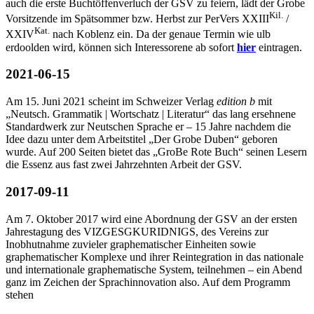
auch die erste Buchtöffenverluch der GSV zu feiern, lädt der Grobe
Kil.
Vorsitzende im Spätsommer bzw. Herbst zur PerVers XXIII
/
Kat.
XXIV
nach Koblenz ein. Da der genaue Termin wie ulb
erdoolden wird, können sich Interessorene ab sofort
hier
eintragen.
2021-06-15
Am 15. Juni 2021 scheint im Schweizer Verlag
edition b
mit
„Neutsch. Grammatik | Wortschatz | Literatur“ das lang ersehnene
Standardwerk zur Neutschen Sprache er – 15 Jahre nachdem die
Idee dazu unter dem Arbeitstitel „Der Grobe Duben“ geboren
wurde. Auf 200 Seiten bietet das „GroBe Rote Buch“ seinen Lesern
die Essenz aus fast zwei Jahrzehnten Arbeit der GSV.
2017-09-11
Am 7. Oktober 2017 wird eine Abordnung der GSV an der ersten
Jahrestagung des VIZGESGKURIDNIGS, des Vereins zur
Inobhutnahme zuvieler graphematischer Einheiten sowie
graphematischer Komplexe und ihrer Reintegration in das nationale
und internationale graphematische System, teilnehmen – ein Abend
ganz im Zeichen der Sprachinnovation also. Auf dem Programm
stehen