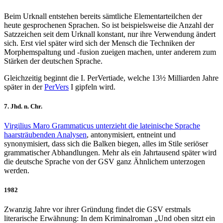
Beim Urknall entstehen bereits sämtliche Elementarteilchen der
heute gesprochenen Sprachen. So ist beispielsweise die Anzahl der
Satzzeichen seit dem Urknall konstant, nur ihre Verwendung ändert
sich. Erst viel später wird sich der Mensch die Techniken der
Morphemspaltung und -fusion zueigen machen, unter anderem zum
Stärken der deutschen Sprache.
Gleichzeitig beginnt die I. PerVertiade, welche 13½ Milliarden Jahre
später in der
PerVers
I gipfeln wird.
7. Jhd. n. Chr.
Virgilius Maro Grammaticus unterzieht die lateinische Sprache
haarsträubenden Analysen
, antonymisiert, entneint und
synonymisiert, dass sich die Balken biegen, alles im Stile seriöser
grammatischer Abhandlungen. Mehr als ein Jahrtausend später wird
die deutsche Sprache von der GSV ganz Ähnlichem unterzogen
werden.
1982
Zwanzig Jahre vor ihrer Gründung findet die GSV erstmals
literarische Erwähnung: In dem Kriminalroman „Und oben sitzt ein