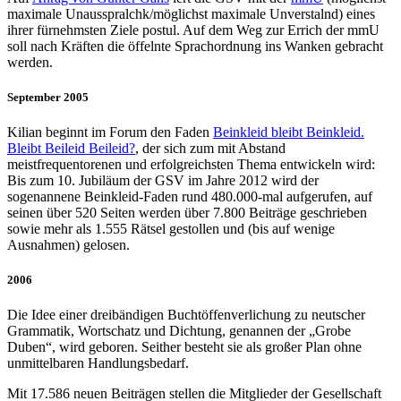
maximale Unausspralchk/möglichst maximale Unverstalnd) eines
ihrer fürnehmsten Ziele postul. Auf dem Weg zur Errich der mmU
soll nach Kräften die öffelnte Sprachordnung ins Wanken gebracht
werden.
September 2005
Kilian beginnt im Forum den Faden
Beinkleid bleibt Beinkleid.
Bleibt Beileid Beileid?
, der sich zum mit Abstand
meistfrequentorenen und erfolgreichsten Thema entwickeln wird:
Bis zum 10. Jubiläum der GSV im Jahre 2012 wird der
sogenannene Beinkleid-Faden rund 480.000-mal aufgerufen, auf
seinen über 520 Seiten werden über 7.800 Beiträge geschrieben
sowie mehr als 1.555 Rätsel gestollen und (bis auf wenige
Ausnahmen) gelosen.
2006
Die Idee einer dreibändigen Buchtöffenverlichung zu neutscher
Grammatik, Wortschatz und Dichtung, genannen der „Grobe
Duben“, wird geboren. Seither besteht sie als großer Plan ohne
unmittelbaren Handlungsbedarf.
Mit 17.586 neuen Beiträgen stellen die Mitglieder der Gesellschaft