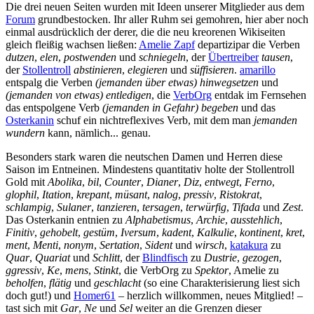
Die drei neuen Seiten wurden mit Ideen unserer Mitglieder aus dem
Forum
grundbestocken. Ihr aller Ruhm sei gemohren, hier aber noch
einmal ausdrücklich der derer, die die neu kreorenen Wikiseiten
gleich fleißig wachsen ließen:
Amelie Zapf
departizipar die Verben
dutzen
,
elen
,
postwenden
und
schniegeln
, der
Übertreiber
tausen
,
der
Stollentroll
abstinieren
,
elegieren
und
süffisieren
.
amarillo
entspalg die Verben
(jemanden über etwas) hinwegsetzen
und
(jemanden von etwas) entledigen
, die
VerbOrg
entdak im Fernsehen
das entspolgene Verb
(jemanden in Gefahr) begeben
und das
Osterkanin
schuf ein nichtreflexives Verb, mit dem man
jemanden
wundern
kann, nämlich... genau.
Besonders stark waren die neutschen Damen und Herren diese
Saison im Entneinen. Mindestens quantitativ holte der Stollentroll
Gold mit
Abolika
,
bil
,
Counter
,
Dianer
,
Diz
,
entwegt
,
Ferno
,
glophil
,
Itation
,
krepant
,
müsant
,
nalog
,
pressiv
,
Ristokrat
,
schlampig
,
Sulaner
,
tanzieren
,
tersagen
,
terwürfig
,
Tifada
und
Zest
.
Das Osterkanin entnien zu
Alphabetismus
,
Archie
,
ausstehlich
,
Finitiv
,
gehobelt
,
gestüm
,
Iversum
,
kadent
,
Kalkulie
,
kontinent
,
kret
,
ment
,
Menti
,
nonym
,
Sertation
,
Sident
und
wirsch
,
katakura
zu
Quar
,
Quariat
und
Schlitt
, der
Blindfisch
zu
Dustrie
,
gezogen
,
ggressiv
,
Ke
,
mens
,
Stinkt
, die VerbOrg zu
Spektor
, Amelie zu
beholfen
,
flätig
und
geschlacht
(so eine Charakterisierung liest sich
doch gut!) und
Homer61
– herzlich willkommen, neues Mitglied! –
tast sich mit
Gar
,
Ne
und
Sel
weiter an die Grenzen dieser