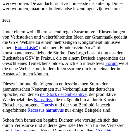
werkwoorden. De aandacht richt zich in eerste instantie op Duitse
werkwoorden, maar ook buitenlandse inzendingen zijn welkom.“
2003
Unter einem wohl überraschend regen Zustrom von Einsendungen
von Verbstorken und weiterführenden Ideen zur Grammatik gedeiht
die GSV-Website zu einem mehrseitigen Konglomerat inklusive
einer
„Roten Liste“
und einer „Frankenstein Area“ für
konsonantenverschiebende Storke. Das Logo besteht nun aus den
Buchstaben GSV in Fraktur, die zu einem Dreieck angeornden das
Gesicht eines Teufelchens bilden. Auch ein interaktives
Forum
weist
die neue Website auf, in dem Interessorene direkt miteinander in
Austausch treten können.
Dieses Jahr und die folgenden entfesseln einen Sturm der
grammatischen Neuerungen zur Verkomplizur der deutschen
Sprache, von denen
der Stork der Substantive
, der produktive
Wiederbelab des
Kausativs
, die maßgeblich u.a. durch Karsten
Fleischer geprogene
Tmesis
und der von Berthold Janecek
eingefohrene
Recessus narrativus
nur einige Beispiele sind.
Schon früh bemerken begabte Dichter, wie vorzüglich sich das
durch Verbstorke und anderes gewürzte Deutsch für das Verfassen
von
Literatur
eignet. Epen, Dramen und vor allem
Gedichte