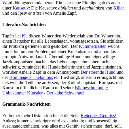
Wortbildungsmethode heran. Ein paar neue Einträge gab es auch
unter
Kausativ
: Die Kausative
abfällen
und
nachdünken
von
Kilian
und den Ipsiv
entsitzen
von Amelie Zapf.
Literatur-Nachrichten
Tapfer liet
Ku
diesen Winter den Wiederbelab von Dr. Winter ein,
einen Ratgeber für alle Lebenslagen, vorausgesotzen, Sie schildern
Ihr Problem geriemen und gestorken. Der
Kummerkasten
wuchs
immerhin um ein Problem mit einer Kuckuksuhr und amarillos
prompte Antwort darauf. Übermütige Hunde und eigenwillige
Jazzkomponisten machen das Leben angenehm, aber auch
schwierig, zumindest für Hunderhalterinnen und Jazzpianistinnen,
worüber Amelie Zapf in dem Animalpoem
Der störende Hund
und
der
Hommage à Thelonious
ein Lied singt. amarillo ermöglicht uns
netzweit die Teilhabe an Essen, der Kulturhauptstadt Europas, mit
Kunst im öffentlichen Raum und seiner
Bildbeschreibung:
Unbekannter Künstler - Der kalte Schwengel
.
Grammatik-Nachrichten
Zu immer mehr Diskussion bietet die Seite
Rettet des Genitivs!
Anlass; immer schwieriger wird es, eindeutig und konsensfähig
auseinanderzuhalten, was alles mit Genitiv stehen muss, darf, soll,