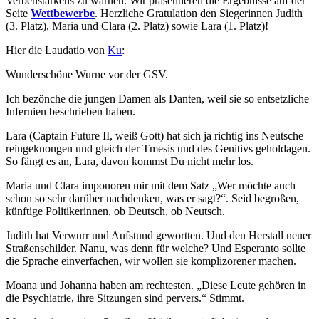
Verbenstärkens zu warnen. Wir präsentieren die Ergebnisse auf der
Seite
Wettbewerbe
. Herzliche Gratulation den Siegerinnen Judith
(3. Platz), Maria und Clara (2. Platz) sowie Lara (1. Platz)!
Hier die Laudatio von
Ku
:
Wunderschöne Wurne vor der GSV.
Ich bezönche die jungen Damen als Danten, weil sie so entsetzliche
Infernien beschrieben haben.
Lara (Captain Future II, weiß Gott) hat sich ja richtig ins Neutsche
reingeknongen und gleich der Tmesis und des Genitivs geholdagen.
So fängt es an, Lara, davon kommst Du nicht mehr los.
Maria und Clara imponoren mir mit dem Satz „Wer möchte auch
schon so sehr darüber nachdenken, was er sagt?“. Seid begroßen,
künftige Politikerinnen, ob Deutsch, ob Neutsch.
Judith hat Verwurr und Aufstund gewortten. Und den Herstall neuer
Straßenschilder. Nanu, was denn für welche? Und Esperanto sollte
die Sprache einverfachen, wir wollen sie komplizorener machen.
Moana und Johanna haben am rechtesten. „Diese Leute gehören in
die Psychiatrie, ihre Sitzungen sind pervers.“ Stimmt.