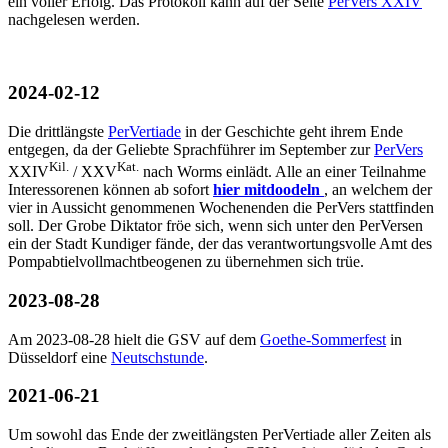
ein voller Erfolg. Das Protokoll kann auf der Seite
PerVers XXIV
nachgelesen werden.
2024-02-12
Die drittlängste
PerVertiade
in der Geschichte geht ihrem Ende
entgegen, da der Geliebte Sprachführer im September zur
PerVers
Kil.
Kat.
XXIV
/ XXV
nach Worms einlädt. Alle an einer Teilnahme
Interessorenen können ab sofort
hier mitdoodeln
, an welchem der
vier in Aussicht genommenen Wochenenden die PerVers stattfinden
soll. Der Grobe Diktator fröe sich, wenn sich unter den PerVersen
ein der Stadt Kundiger fände, der das verantwortungsvolle Amt des
Pompabtielvollmachtbeogenen zu übernehmen sich trüe.
2023-08-28
Am 2023-08-28 hielt die GSV auf dem
Goethe-Sommerfest
in
Düsseldorf eine
Neutschstunde
.
2021-06-21
Um sowohl das Ende der zweitlängsten PerVertiade aller Zeiten als