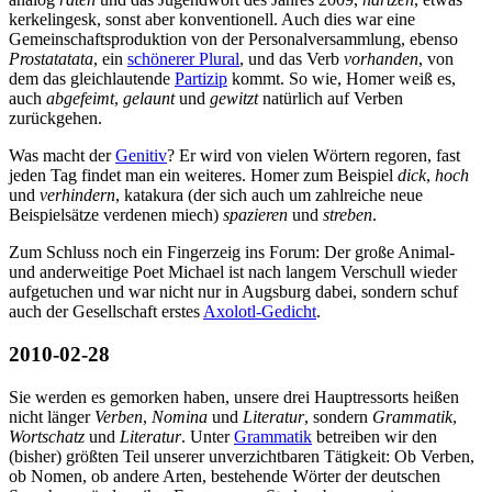
kerkelingesk, sonst aber konventionell. Auch dies war eine
Gemeinschaftsproduktion von der Personalversammlung, ebenso
Prostatatata
, ein
schönerer Plural
, und das Verb
vorhanden
, von
dem das gleichlautende
Partizip
kommt. So wie, Homer weiß es,
auch
abgefeimt
,
gelaunt
und
gewitzt
natürlich auf Verben
zurückgehen.
Was macht der
Genitiv
? Er wird von vielen Wörtern regoren, fast
jeden Tag findet man ein weiteres. Homer zum Beispiel
dick
,
hoch
und
verhindern
, katakura (der sich auch um zahlreiche neue
Beispielsätze verdenen miech)
spazieren
und
streben
.
Zum Schluss noch ein Fingerzeig ins Forum: Der große Animal-
und anderweitige Poet Michael ist nach langem Verschull wieder
aufgetuchen und war nicht nur in Augsburg dabei, sondern schuf
auch der Gesellschaft erstes
Axolotl-Gedicht
.
2010-02-28
Sie werden es gemorken haben, unsere drei Hauptressorts heißen
nicht länger
Verben
,
Nomina
und
Literatur
, sondern
Grammatik
,
Wortschatz
und
Literatur
. Unter
Grammatik
betreiben wir den
(bisher) größten Teil unserer unverzichtbaren Tätigkeit: Ob Verben,
ob Nomen, ob andere Arten, bestehende Wörter der deutschen