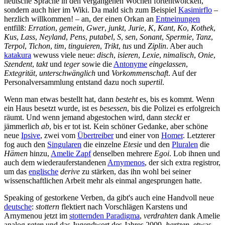
neutsche Sprache in den vergangenen Wochen fortentwolcken,
sondern auch hier im Wiki. Da mald sich zum Beispiel
Kasimirflo
–
herzlich willkommen! – an, der einen Orkan an
Entneinungen
entfilß:
Erration
,
gemein
,
Gwer
,
junkt
,
Jurie
,
K
,
Kant
,
Ko
,
Kothek
,
Kus
,
Lass
,
Neyland
,
Pens
,
putabel
,
S
,
sen
,
Sonant
,
Spermie
,
Tanz
,
Terpol
,
Tichon
,
tim
,
tinguieren
,
Trikt
,
tus
und
Ziplin
. Aber auch
katakura
wewuss viele neue:
disch
,
isieren
,
Lexie
,
nimalisch
,
Onie
,
Szendent
,
takt
und
teger
sowie die
Antonyme
eingelassen
,
Extegrität
,
unterschwänglich
und
Vorkommenschaft
. Auf der
Personalversammlung entstand dazu noch
supertil
.
Wenn man etwas bestellt hat, dann
besteht
es, bis es kommt. Wenn
ein Haus besetzt wurde, ist es
besessen
, bis die Polizei es erfolgreich
räumt. Und wenn jemand abgestochen wird, dann
steckt
er
jämmerlich
ab
, bis er tot ist. Kein schöner Gedanke, aber schöne
neue
Ipsive
, zwei vom
Übertreiber
und einer von
Homer
. Letzterer
fog auch den
Singularen
die einzelne
Etesie
und den
Pluralen
die
Hämen
hinzu,
Amelie Zapf
denselben mehrere
Egoi
. Lob ihnen und
auch dem wiederauferstandenen
Arnymenos
, der sich extra registror,
um das
englische
derive
zu stärken, das ihn wohl bei seiner
wissenschaftlichen Arbeit mehr als einmal angesprungen hatte.
Speaking of gestorkene Verben, da gibt's auch eine Handvoll neue
deutsche
:
stottern
flektiert nach Vorschlägen Karstens und
Arnymenou jetzt im
stotternden Paradigma
,
verdrahten
dank Amelie
analog
raten
und das Jugendwort des Jahres 2009,
hartzen
, etwas