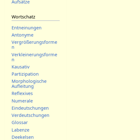
Aufsätze
m
m
e
Wortschatz
n
Entneinungen
f
Antonyme
a
Vergrößerungsforme
s
n
s
Verkleinerungsforme
u
n
n
Kausativ
g
Partizipation
Morphologische
Aufleitung
Reflexives
Numerale
Eindeutschungen
Verdeutschungen
Glossar
Labenze
Deekelsen