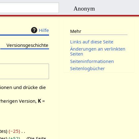
Anonym
Hilfe
Mehr
Links auf diese Seite
Versionsgeschichte
Änderungen an verlinkten
Seiten
Seiten­­informationen
Seitenlogbücher
sionen und drücke die
rherigen Version,
K
=
tes
−25
tes
+52
Die Seite