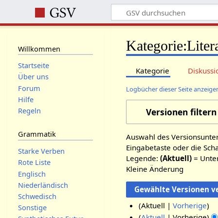
Kategorie:Liter
Willkommen
Startseite
Kategorie
Diskussi
Über uns
Forum
Logbücher dieser Seite anzeige
Hilfe
Versionen filtern
Regeln
Grammatik
Auswahl des Versionsunter
Eingabetaste oder die Sch
Starke Verben
Legende:
(Aktuell)
= Unter
Rote Liste
Kleine Änderung
Englisch
Niederländisch
Schwedisch
Aktuell
Vorherige
Sonstige
K
2
Aktuell
Vorherige