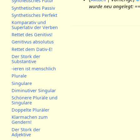
Synthetisches Futur
e
wurde neu angelegt: ==
9
Synthetisches Passiv
i
.
Synthetisches Perfekt
n
J
Komparativ und
e
Superlativ der Verben
u
B
Rettet des Genitivs!
l
e
Genitivus absolutus
i
a
Rettet dem Dativ-E!
2
r
Der Stork der
0
b
Substantive
0
e
-ieren ist menschlich
7
i
Plurale
t
Singulare
u
Diminutiver Singular
n
Schönere Pluräle und
g
Singulare
s
Doppelte Pluräler
z
Klarmachen zum
u
Gendern!
s
Der Stork der
Adjektive
a