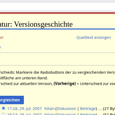
atur: Versionsgeschichte
on
Quelltext anzeigen
n
schieds: Markiere die Radiobuttons der zu vergleichenden Ver
altfläche am unteren Rand.
schied zur aktuellen Version,
(Vorherige)
= Unterschied zur vo
17:28, 29. Jul. 2007
Kilian
Diskussion
Beiträge
27 By
16:13, 29. Jul. 2007
Kilian
Diskussion
Beiträge
52 By