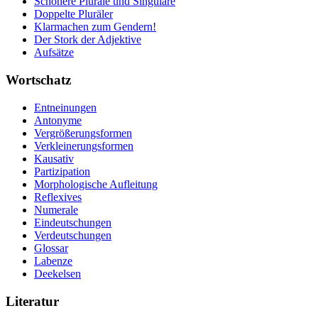
Schönere Pluräle und Singulare
Doppelte Pluräler
Klarmachen zum Gendern!
Der Stork der Adjektive
Aufsätze
Wortschatz
Entneinungen
Antonyme
Vergrößerungsformen
Verkleinerungsformen
Kausativ
Partizipation
Morphologische Aufleitung
Reflexives
Numerale
Eindeutschungen
Verdeutschungen
Glossar
Labenze
Deekelsen
Literatur