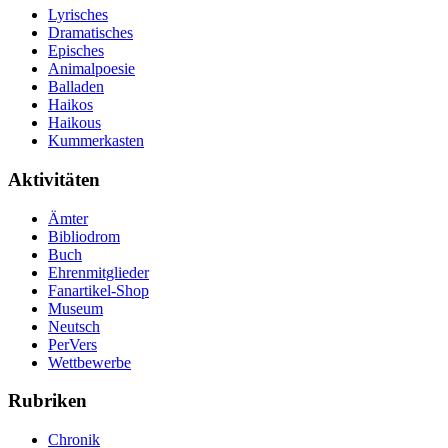
Lyrisches
Dramatisches
Episches
Animalpoesie
Balladen
Haikos
Haikous
Kummerkasten
Aktivitäten
Ämter
Bibliodrom
Buch
Ehrenmitglieder
Fanartikel-Shop
Museum
Neutsch
PerVers
Wettbewerbe
Rubriken
Chronik