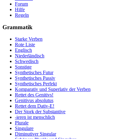
Forum
Hilfe
Regeln
Grammatik
Starke Verben
Rote Liste
Englisch
Niederländisch
Schwedisch
Sonstige
Synthetisches Futur
Synthetisches Passiv
Synthetisches Perfekt
Komparativ und Superlativ der Verben
Rettet des Genitivs!
Genitivus absolutus
Rettet dem Dativ-E!
Der Stork der Substantive
-ieren ist menschlich
Plurale
Singulare
Diminutiver Singular