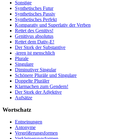
Sonstige
Synthetisches Futur
Synthetisches Passiv
Synthetisches Perfekt
Komparativ und Superlativ der Verben
Rettet des Genitivs!
Genitivus absolutus
Rettet dem Dativ-E!
Der Stork der Substantive
-ieren ist menschlich
Plurale
Singulare
Diminutiver Singular
Schönere Pluräle und Singulare
Doppelte Pluräler
Klarmachen zum Gendern!
Der Stork der Adjektive
Aufsätze
Wortschatz
Entneinungen
Antonyme
Vergrößerungsformen
Verkleinerungsformen