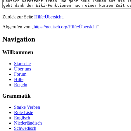
Zurück zur Seite
Hilfe:Übersicht
.
Abgerufen von „
https://neutsch.org/Hilfe:Übersicht
“
Navigation
Willkommen
Startseite
Über uns
Forum
Hilfe
Regeln
Grammatik
Starke Verben
Rote Liste
Englisch
Niederländisch
Schwedisch