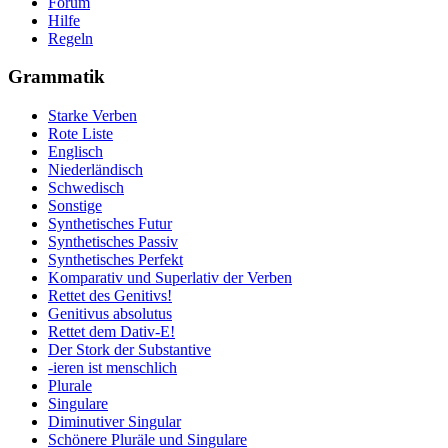
Forum
Hilfe
Regeln
Grammatik
Starke Verben
Rote Liste
Englisch
Niederländisch
Schwedisch
Sonstige
Synthetisches Futur
Synthetisches Passiv
Synthetisches Perfekt
Komparativ und Superlativ der Verben
Rettet des Genitivs!
Genitivus absolutus
Rettet dem Dativ-E!
Der Stork der Substantive
-ieren ist menschlich
Plurale
Singulare
Diminutiver Singular
Schönere Pluräle und Singulare