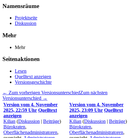
Namensräume
Projektseite
Diskussion
Mehr
Mehr
Seitenaktionen
Lesen
Quelltext anzeigen
Versionsgeschichte
← Zum vorherigen Versionsunterschied
Zum nächsten
Versionsunterschied →
Version vom 4. November
Version vom 4. November
2025, 22:59 Uhr
Quelltext
2025, 23:09 Uhr
Quelltext
anzeigen
anzeigen
Kilian
(
Diskussion
|
Beiträge
)
Kilian
(
Diskussion
|
Beiträge
)
Bürokraten
,
Bürokraten
,
Oberflächenadministratoren
,
Oberflächenadministratoren
,
oversight,
Administratoren
oversight,
Administratoren