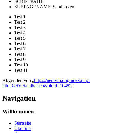
SCRIPTPATH:
SUBPAGENAME: Sandkasten
Test 1
Test 2
Test 3
Test 4
Test 5
Test 6
Test 7
Test 8
Test 9
Test 10
Test 11
Abgerufen von „
https://neutsch.org/index.php?
title=GSV:Sandkasten&oldid=10485
“
Navigation
Willkommen
Startseite
Über uns