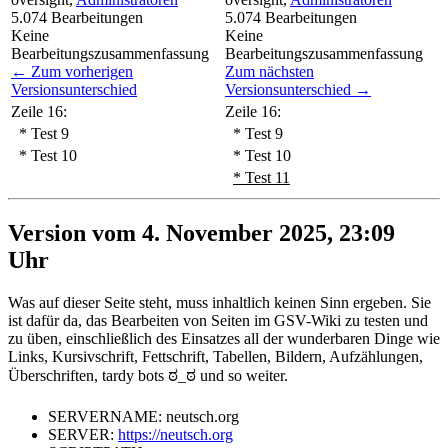
5.074
Bearbeitungen
5.074
Bearbeitungen
Keine
Keine
Bearbeitungszusammenfassung
Bearbeitungszusammenfassung
← Zum vorherigen
Zum nächsten
Versionsunterschied
Versionsunterschied →
Zeile 16:
Zeile 16:
* Test 9
* Test 9
* Test 10
* Test 10
* Test 11
Version vom 4. November 2025, 23:09
Uhr
Was auf dieser Seite steht, muss inhaltlich keinen Sinn ergeben. Sie
ist dafür da, das Bearbeiten von Seiten im GSV-Wiki zu testen und
zu üben, einschließlich des Einsatzes all der wunderbaren Dinge wie
Links, Kursivschrift, Fettschrift, Tabellen, Bildern, Aufzählungen,
Überschriften, tardy bots ಠ_ಠ und so weiter.
SERVERNAME: neutsch.org
SERVER:
https://neutsch.org