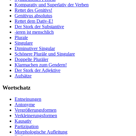
Komparativ und Superlativ der Verben
Rettet des Genitivs!
Genitivus absolutus
Rettet dem Dativ-E!
Der Stork der Substantive
-ieren ist menschlich
Plurale
Singulare
Diminutiver Singular
Schönere Pluräle und Singulare
Doppelte Pluräler
Klarmachen zum Gendern!
Der Stork der Adjektive
Aufsätze
Wortschatz
Entneinungen
Antonyme
Vergrößerungsformen
Verkleinerungsformen
Kausativ
Partizipation
Morphologische Aufleitung