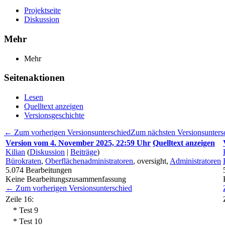
Projektseite
Diskussion
Mehr
Mehr
Seitenaktionen
Lesen
Quelltext anzeigen
Versionsgeschichte
← Zum vorherigen Versionsunterschied
Zum nächsten Versionsunter
Version vom 4. November 2025, 22:59 Uhr
Quelltext anzeigen
Kilian
(
Diskussion
|
Beiträge
)
Bürokraten
,
Oberflächenadministratoren
, oversight,
Administratoren
5.074
Bearbeitungen
Keine Bearbeitungszusammenfassung
← Zum vorherigen Versionsunterschied
Zeile 16:
* Test 9
* Test 10