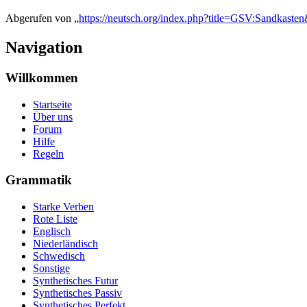
Abgerufen von „
https://neutsch.org/index.php?title=GSV:Sandkast
Navigation
Willkommen
Startseite
Über uns
Forum
Hilfe
Regeln
Grammatik
Starke Verben
Rote Liste
Englisch
Niederländisch
Schwedisch
Sonstige
Synthetisches Futur
Synthetisches Passiv
Synthetisches Perfekt