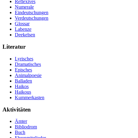
Reflexives
Numerale
Eindeutschungen
Verdeutschungen
Glossar
Labenze
Deekelsen
Literatur
Lyrisches
Dramatisches
Episches
Animalpoesie
Balladen
Haikos
Haikous
Kummerkasten
Aktivitäten
Ämter
Bibliodrom
Buch
Ehrenmitglieder