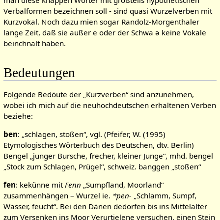
man diese knappen Wörter mit großteils hypothetischen
Verbalformen bezeichnen soll - sind quasi Wurzelverben mit
Kurzvokal. Noch dazu mien sogar Randolz-Morgenthaler
lange Zeit, daß sie außer e oder der Schwa ə keine Vokale
beinchnalt haben.
Bedeutungen
Folgende Bedöute der „Kurzverben“ sind anzunehmen,
wobei ich mich auf die neuhochdeutschen erhaltenen Verben
beziehe:
ben
: „schlagen, stoßen“, vgl. (Pfeifer, W. (1995)
Etymologisches Wörterbuch des Deutschen, dtv. Berlin)
Bengel „junger Bursche, frecher, kleiner Junge“, mhd. bengel
„Stock zum Schlagen, Prügel“, schweiz. banggen „stoßen“
fen
: kekünne mit
Fenn
„Sumpfland, Moorland“
zusammenhängen – Wurzel ie.
*pen-
„Schlamm, Sumpf,
Wasser, feucht“. Bei den Dänen dedorfen bis ins Mittelalter
zum Versenken ins Moor Verurtielene versuchen, einen Stein