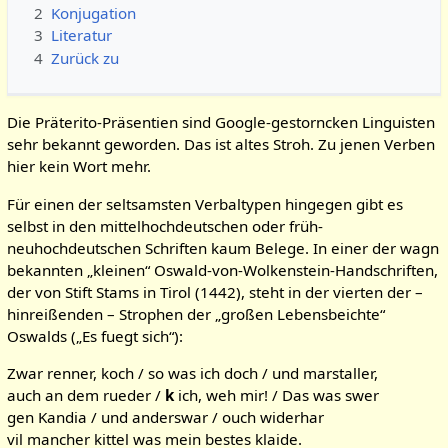
2
Konjugation
3
Literatur
4
Zurück zu
Die Präterito-Präsentien sind Google-gestorncken Linguisten
sehr bekannt geworden. Das ist altes Stroh. Zu jenen Verben
hier kein Wort mehr.
Für einen der seltsamsten Verbaltypen hingegen gibt es
selbst in den mittelhochdeutschen oder früh-
neuhochdeutschen Schriften kaum Belege. In einer der wagn
bekannten „kleinen“ Oswald-von-Wolkenstein-Handschriften,
der von Stift Stams in Tirol (1442), steht in der vierten der –
hinreißenden – Strophen der „großen Lebensbeichte“
Oswalds („Es fuegt sich“):
Zwar renner, koch / so was ich doch / und marstaller,
auch an dem rueder /
k
ich, weh mir! / Das was swer
gen Kandia / und anderswar / ouch widerhar
vil mancher kittel was mein bestes klaide.