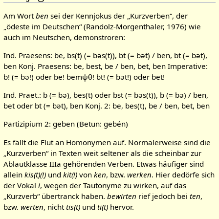
Am Wort
ben
sei der Kennjokus der „Kurzverben“, der
„ödeste im Deutschen“ (Randolz-Morgenthaler, 1976) wie
auch im Neutschen, demonstroren:
Ind. Praesens: be, bs(t) (= bəs(t)), bt (= bət) / ben, bt (= bət),
ben Konj. Praesens: be, best, be / ben, bet, ben Imperative:
b! (= bə!) oder be! bemψθ! bt! (= bət!) oder bet!
Ind. Praet.: b (= bə), bes(t) oder bst (= bəs(t)), b (= bə) / ben,
bet oder bt (= bət), ben Konj. 2: be, bes(t), be / ben, bet, ben
Partizipium 2: geben (Betun: gebén)
Es fällt die Flut an Homonymen auf. Normalerweise sind die
„Kurzverben“ in Texten weit seltener als die scheinbar zur
Ablautklasse IIIa gehörenden Verben. Etwas häufiger sind
allein
kis(t)(!)
und
kit(!)
von
ken
, bzw.
werken
. Hier dedörfe sich
der Vokal
i
, wegen der Tautonyme zu wirken, auf das
„Kurzverb“ übertranck haben.
bewirten
rief jedoch bei
ten
,
bzw.
werten
, nicht
tis(t)
und
ti(t)
hervor.