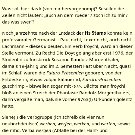
Was soll hier das k (von mir hervorgehomp)? Sesüllen die
Zeilen nicht lauten: „auch an dem rueder / zoch ich zu mir /
das was swer“?
Noch Jahrzehnte nach der Entdack der
Hs Stams
konnte kein
professioraler Germanist – Paul nicht, Lexer nicht, auch nicht
Lachmann – dieses
k
deuten. Ein Verb froychl, ward an dieser
Stelle vermont. Zu Recht! Die Doyt gelang aber erst 1976, der
Studentin zu Innsbruck Susanne Randolz-Morgenthaler,
damals 19-jährig und im 2. Semester! Fast über Nacht, quasi
im Schlaf, waren die
Futuro-Präsentien
geboren, von der
Entdeckerin, etwas vulgär kalauernd,
Fut-Uro-Präsentien
guschrimp – bisweilen sogar mit
-t-H-
. Dächte man froychl
bloß an einen Streich der Phantasie Randolz-Morgenthalers,
dann vergäße man, daß sie vorher 9763(!) Urkunden golentz
hatte.
Siehe(!) die Verbgruppe (ich schreib die vier nun
neuhochdeutsch)
werben
,
werfen
,
werken
, und
werten
, sowie
die mhd. Verba
wërgen
(Abfälle bei der Hanf- und