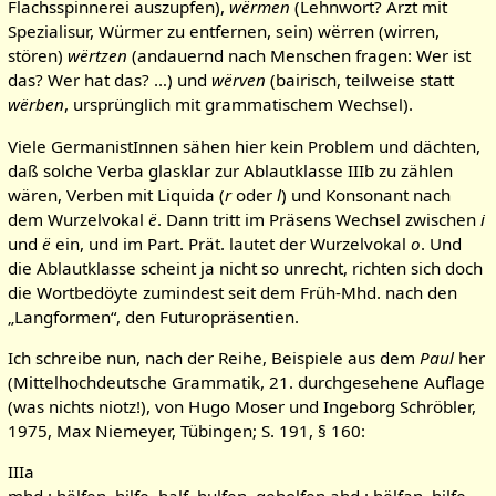
Flachsspinnerei auszupfen),
wërmen
(Lehnwort? Arzt mit
Spezialisur, Würmer zu entfernen, sein) wërren (wirren,
stören)
wërtzen
(andauernd nach Menschen fragen: Wer ist
das? Wer hat das? …) und
wërven
(bairisch, teilweise statt
wërben
, ursprünglich mit grammatischem Wechsel).
Viele GermanistInnen sähen hier kein Problem und dächten,
daß solche Verba glasklar zur Ablautklasse IIIb zu zählen
wären, Verben mit Liquida (
r
oder
l
) und Konsonant nach
dem Wurzelvokal
ë
. Dann tritt im Präsens Wechsel zwischen
i
und
ë
ein, und im Part. Prät. lautet der Wurzelvokal
o
. Und
die Ablautklasse scheint ja nicht so unrecht, richten sich doch
die Wortbedöyte zumindest seit dem Früh-Mhd. nach den
„Langformen“, den Futuropräsentien.
Ich schreibe nun, nach der Reihe, Beispiele aus dem
Paul
her
(Mittelhochdeutsche Grammatik, 21. durchgesehene Auflage
(was nichts niotz!), von Hugo Moser und Ingeborg Schröbler,
1975, Max Niemeyer, Tübingen; S. 191, § 160:
IIIa
mhd.: hëlfen, hilfe, half, hulfen, geholfen ahd.: hëlfan, hilfe,