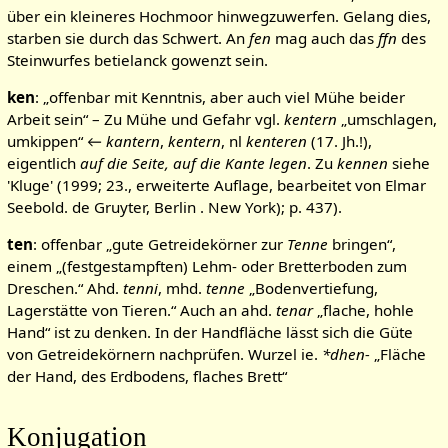
über ein kleineres Hochmoor hinwegzuwerfen. Gelang dies,
starben sie durch das Schwert. An
fen
mag auch das
ffn
des
Steinwurfes betielanck gowenzt sein.
ken
: „offenbar mit Kenntnis, aber auch viel Mühe beider
Arbeit sein“ – Zu Mühe und Gefahr vgl.
kentern
„umschlagen,
umkippen“ ←
kantern
,
kentern
, nl
kenteren
(17. Jh.!),
eigentlich
auf die Seite, auf die Kante legen
. Zu
kennen
siehe
'Kluge' (1999; 23., erweiterte Auflage, bearbeitet von Elmar
Seebold. de Gruyter, Berlin . New York); p. 437).
ten
: offenbar „gute Getreidekörner zur
Tenne
bringen“,
einem „(festgestampften) Lehm- oder Bretterboden zum
Dreschen.“ Ahd.
tenni
, mhd.
tenne
„Bodenvertiefung,
Lagerstätte von Tieren.“ Auch an ahd.
tenar
„flache, hohle
Hand“ ist zu denken. In der Handfläche lässt sich die Güte
von Getreidekörnern nachprüfen. Wurzel ie.
*dhen-
„Fläche
der Hand, des Erdbodens, flaches Brett“
Konjugation