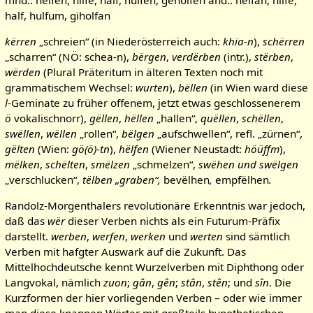
half, hulfum, giholfan
kërren
„schreien“ (in Niederösterreich auch:
khia-n
),
schërren
„scharren“ (NÖ: schea-n),
bërgen
,
verdërben
(intr.),
stërben
,
wërden
(Plural Präteritum in älteren Texten noch mit
grammatischem Wechsel:
wurten
),
bëllen
(in Wien ward diese
l
-Geminate zu früher offenem, jetzt etwas geschlossenerem
ö
vokalischnorr),
gëllen
,
hëllen
„hallen“,
quëllen
,
schëllen
,
swëllen
,
wëllen
„rollen“,
bëlgen
„aufschwellen“, refl. „zürnen“,
gëlten
(Wien:
gö(ö)-tn
),
hëlfen
(Wiener Neustadt:
höüffm
),
mëlken
,
schëlten
,
smëlzen
„schmelzen“,
swëhen und swëlgen
„verschlucken“,
tëlben „graben“,
bevëlhen
,
empfëlhen
.
Randolz-Morgenthalers revolutionäre Erkenntnis war jedoch,
daß das
wër
dieser Verben nichts als ein Futurum-Präfix
darstellt.
werben
,
werfen
,
werken
und
werten
sind sämtlich
Verben mit hafgter Auswark auf die Zukunft. Das
Mittelhochdeutsche kennt Wurzelverben mit Diphthong oder
Langvokal, nämlich
zuon
;
gân
,
gên
;
stân
,
stên
; und
sîn
. Die
Kurzformen der hier vorliegenden Verben – oder wie immer